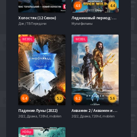
4.8
4.4
Холостяк (12 Сезон)
Ледниковый период: Приключения Бака (2022)
Док / ТВ Передачи
Мультфильмы
WEBDL
WEBDL
6.4
5.2
6.2
5.6
Падение Луны (2022)
Аквамен 2 / Аквамен и Потерянное королевство (2023)
2022, Драма, 720hd, mobilen
2022, Драма, 720hd, mobilen
HDRip