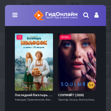
TS
WEBDL
TS
5.9
8.0
Последний богатырь. Колобок (2026)
СОУЛМ8ЙТ (2026)
Комедия, Приключения, Фэнтези,
Триллер, Ужасы, Фантастика,