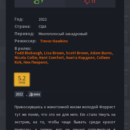
7
13
Год:
2022
Страна:
США
Перевод:
Многоголосый закадровый
Режиссер:
Trevor Hawkins
В ролях:
Todd Blubaugh,
Lisa Brown,
Scott Brown,
Adam Burns,
Nicola Collie,
Kent Comfort,
Анита Корделл,
Colleen
Kirk,
Ник Пикрелл,
5.2
IMDB
,
2022
Драма
Прикоснувшись к монотонной жизни молодой Форрест
тут же понял, что это не для него. Его стало тянуть на
экстрим, на то, чтобы чаще бывать среди красот
природы, а теперь вот он решил отправиться в