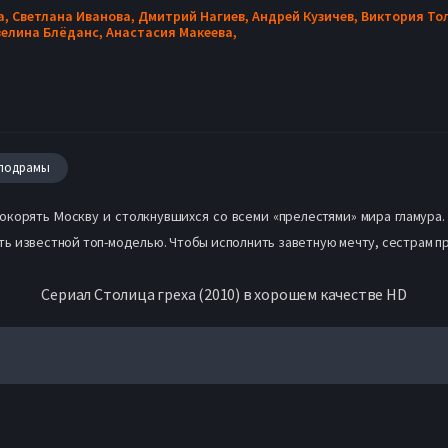
а,
Светлана Иванова,
Дмитрий Нагиев,
Андрей Кузичев,
Виктория То
велина Блёданс,
Анастасия Макеева,
лодрамы
окорять Москву и столкнувшихся со всеми «прелестями» мира гламура.
ь известной топ-моделью. Чтобы исполнить заветную мечту, сестрам пр
Сериал Столица греха (2010) в хорошем качестве HD