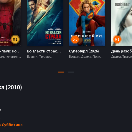
8.1
5.6
6.1
Человек-паук: Новый день (2026)
Во власти страха (2026)
Супергерл (2026)
Боевик , Приключения, Фантастика, Фэнтези,
Боевик , Триллер,
Боевик , Драма, Приключения, Фантастика,
а (2010)
я
.
а Субботина