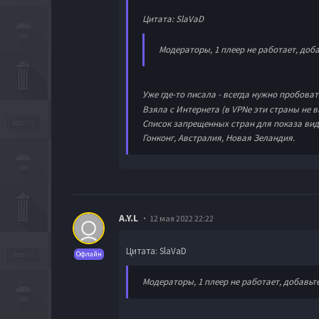
Цитата: SlaVaD
Модераторы, 1 плеер не работает, доба
Уже где-то писала - всегда нужно пробоват
Взяла с Интернета (в VPNе эти страны не в
Список запрещенных стран для показа вид
Гонконг, Австралия, Новая Зеландия.
A.Y.L
12 мая 2022 22:22
Цитата: SlaVaD
Офлайн
Модераторы, 1 плеер не работает, добавьте