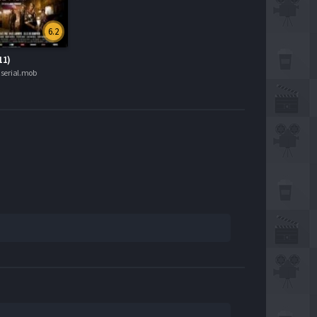
6.2
11)
serial.mob