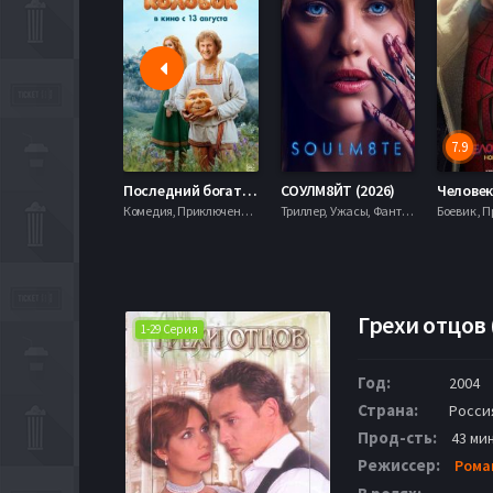
7.9
Последний богатырь. Колобок (2026)
СОУЛМ8ЙТ (2026)
Комедия, Приключения, Фэнтези,
Триллер, Ужасы, Фантастика,
Грехи отцов 
1-29 Серия
Год:
2004
Страна:
Росси
Прод-сть:
43 ми
Режиссер:
Рома