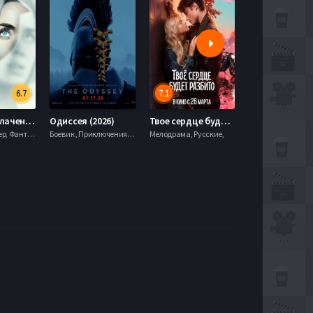
6.7
7.1
День разоблачения (2026)
Одиссея (2026)
Твое сердце будет разбито (2026)
Моана (2026)
Драма, Триллер, Фантастика,
Боевик , Приключения, Фэнтези,
Мелодрама, Русские,