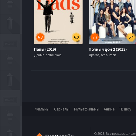
6.8
6.9
7.7
5.4
Папы (2019)
Полный дом 2 (2012)
Драма, serial.mob
Драма, serial.mob
Фильмы
Сериалы
Мультфильмы
Аниме
ТВ шоу
© 2023, Все права защище