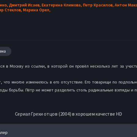
нко,
Дмитрий Исаев,
Екатерина Климова,
Петр Красилов,
Антон Мак
р Стеклов,
Марина Орел,
ама
тся в Москву из ссылки, в которой он провёл несколько лет за учас
 что многое изменилось в его отсутствие. Его товарищи по подполь
оды борьбы. Пётр не может разделить столь радикальные взгляды и п
Сериал Грехи отцов (2004) в хорошем качестве HD
йлер