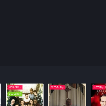
WEB-DLRip
WEB-DLRip
HDTVRip
1-10 Серия