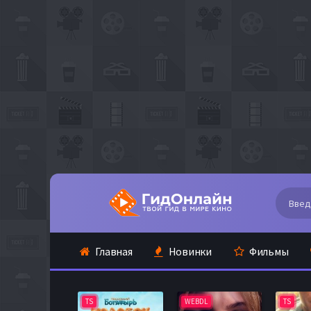
Главная
Новинки
Фильмы
TS
WEBDL
TS