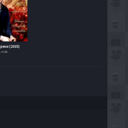
рехи (2015)
l.mob