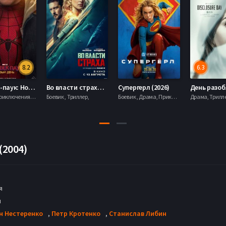
8.2
6.3
Человек-паук: Новый день (2026)
Во власти страха (2026)
Супергерл (2026)
Боевик , Приключения, Фантастика, Фэнтези,
Боевик , Триллер,
Боевик , Драма, Приключения, Фантастика,
(2004)
я
н
н Нестеренко
,
Петр Кротенко
,
Станислав Либин