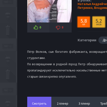
В ролях:
Наталья Андрейче
Петренко,
Владими
5.8
5.2
KP
IMDB
0
8
Категории
Др
Пётр Волков, сын богатого фабриканта, возвращае
студентами.
По возвращении в родной город Петр обнаруживает,
пропагандируют исключительно насильственные мет
старые связи крепко опутали его.
Смотреть
2 плеер
3 плеер
Тре