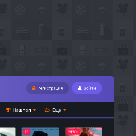
Регистрация
Войти
Наш топ
Еще
TS
WEBDL
TS