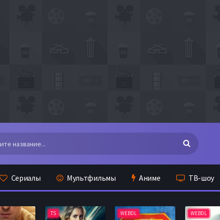
Сериалы
Мультфильмы
Аниме
ТВ-шоу
TS
WEBDL
WEBDL