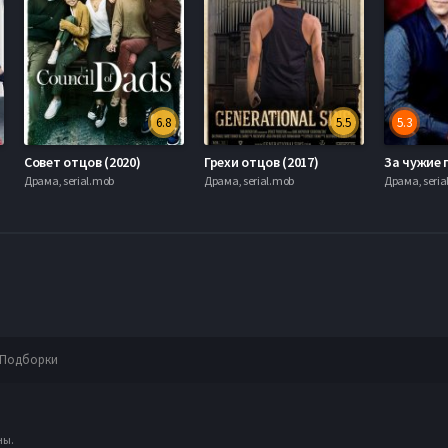
6.8
5.5
5.3
Совет отцов (2020)
Грехи отцов (2017)
За чужие г
Драма, serial.mob
Драма, serial.mob
Драма, seria
Подборки
ны.