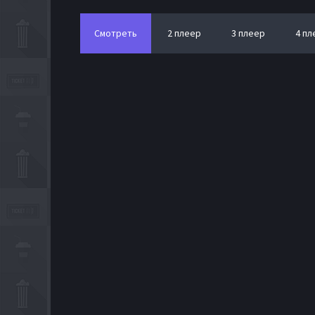
Смотреть
2 плеер
3 плеер
4 пл