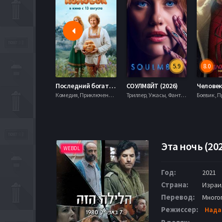
5.9
8.0
Последний богатырь. Колобок (2026)
СОУЛМ8ЙТ (2026)
Комедия, Приключения, Фэнтези,
Триллер, Ужасы, Фантастика,
Эта ночь (20
WEBDL
Год:
2021
Страна:
Израи
Перевод:
Много
Режиссер:
Нада