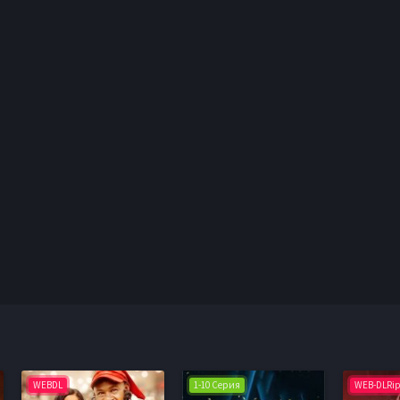
WEBDL
1-10 Серия
WEB-DLRi