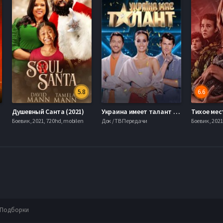
5.8
6.6
Душевный Санта (2021)
Украина имеет талант (2021)
Тихое мест
Боевик , 2021, 720hd, mobilen
Док / ТВ Передачи
Боевик , 202
Подборки