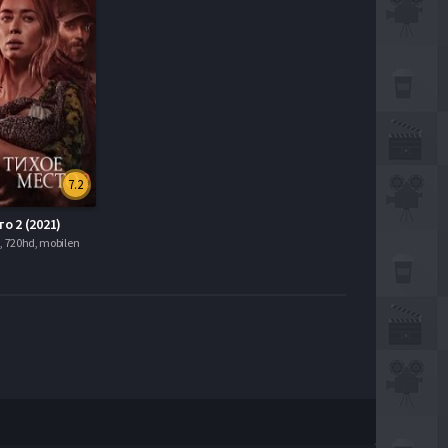
7.2
о 2 (2021)
1, 720hd, mobilen