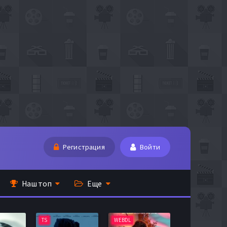
Регистрация
Войти
Наш топ
Еще
TS
WEBDL
TS