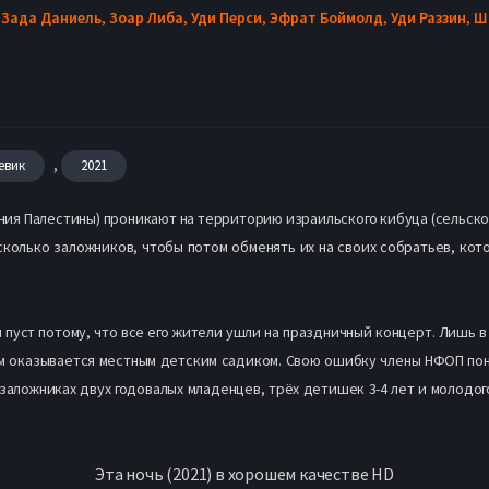
 Зада Даниель,
Зоар Либа,
Уди Перси,
Эфрат Боймолд,
Уди Раззин,
Ш
,
евик
2021
я Палестины) проникают на территорию израильского кибуца (сельскох
сколько заложников, чтобы потом обменять их на своих собратьев, кот
пуст потому, что все его жители ушли на праздничный концерт. Лишь в
ом оказывается местным детским садиком. Свою ошибку члены НФОП пон
заложниках двух годовалых младенцев, трёх детишек 3-4 лет и молодог
Эта ночь (2021) в хорошем качестве HD