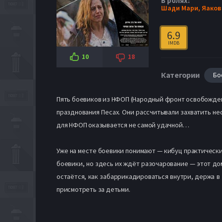
В ролях:
Шади Мари,
Яаков
6.9
IMDB
10
18
Категории
Бо
Пять боевиков из НФОП (Народный фронт освобождени
празднования Песах. Они рассчитывали захватить не
для НФОП оказывается не самой удачной…
Уже на месте боевики понимают — кибуц практически 
боевики, но здесь их ждёт разочарование — этот д
остаётся, как забаррикадироваться внутри, держа в 
присмотреть за детьми.