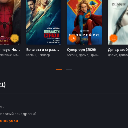
8.1
5.6
6.1
Человек-паук: Новый день (2026)
Во власти страха (2026)
Супергерл (2026)
Боевик , Приключения, Фантастика, Фэнтези,
Боевик , Триллер,
Боевик , Драма, Приключения, Фантастика,
21)
ль
голосый закадровый
в Ширман