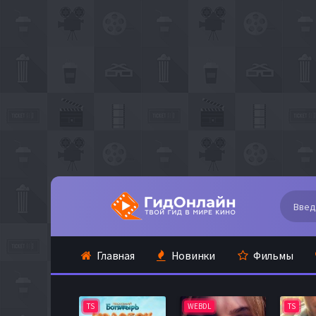
Главная
Новинки
Фильмы
TS
WEBDL
TS