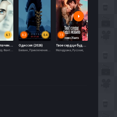
6.7
8.2
8.4
7.5
6.0
День разоблачения (2026)
Одиссея (2026)
Твое сердце будет разбито (2026)
Моана (2026)
Драма, Триллер, Фантастика,
Боевик , Приключения, Фэнтези,
Мелодрама, Русские,