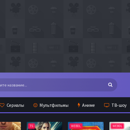
Сериалы
Мультфильмы
Аниме
ТВ-шоу
TS
WEBDL
WEBDL