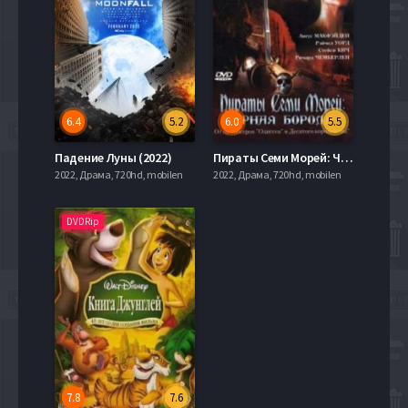
6.4
5.2
6.0
5.5
Падение Луны (2022)
Пираты Семи Морей: Черная борода (2006)
2022, Драма, 720hd, mobilen
2022, Драма, 720hd, mobilen
DVDRip
7.8
7.6