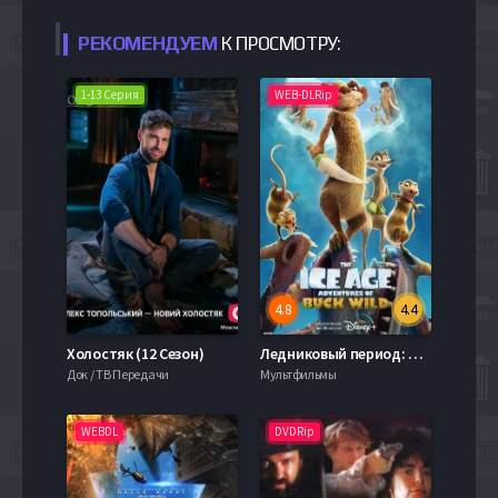
РЕКОМЕНДУЕМ
К ПРОСМОТРУ:
1-13 Серия
WEB-DLRip
4.8
4.4
Холостяк (12 Сезон)
Ледниковый период: Приключения Бака (2022)
Док / ТВ Передачи
Мультфильмы
WEBDL
DVDRip