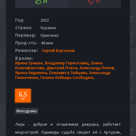
24
17
Год:
2022
Страна:
Украина
Перевод:
Оригинал
Прод-сть:
46 мин
Режиссер:
Сергей Борчуков
В ролях:
Ирина Гришак,
Владимир Гориславец,
Елена
Ксенофонтова,
Дмитрий Пчела,
Александр Попов,
Ирина Авдеенко,
Елизавета Зайцева,
Александр
Ганноченко,
Галина Кобзарь-Слободюк,
6.5
KP
Мелодрамы
Лера - добрая и отзывчивая девушка, работает
медсестрой. Однажды судьба сводит её с Артуром,