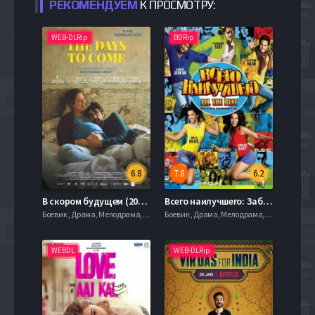
РЕКОМЕНДУЕМ
К ПРОСМОТРУ:
WEB-DLRip
BDRip
6.8
7.8
6.2
В скором будущем (2019)
Всего наилучшего: Забава начинается (2009)
Боевик , Драма, Мелодрама, Приключения, 2010, 720hd, mobilen
Боевик , Драма, Мелодрама, Приключения, 2010, 720hd, mobilen
WEBDL
WEB-DLRip