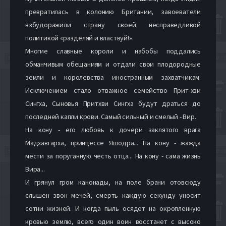
превратилась в колонию Британии, завоеватели
взбудоражили страну своей несправедливой
политикой «разделяй и властвуй!».
Многие славные короли и набобы поддались
обманчивым обещаниям и отдали свои плодородные
земли и королевства иностранным захватчикам.
Исключением стало отважное семейство Прит-хви
Сингха, Сыновья Притхви Сингха будут драться до
последней капли крови. Самый сильный и смелый - Вир.
На кону - его любовь к дочери заклятого врага
Мадхавгарха, принцессе Яшодра... На кону - жажда
мести за поруганную честь отца... На кону - сама жизнь
Вира...
И грянул гром канонады, на поле брани отовсюду
слышен звон мечей, смерть каждую секунду уносит
сотни жизней. И когда пыль осядет на окропленную
кровью землю, всего один воин восстанет с высоко