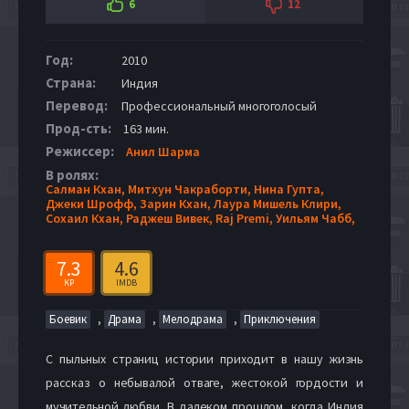
6
12
Год:
2010
Страна:
Индия
Перевод:
Профессиональный многоголосый
Прод-сть:
163 мин.
Режиссер:
Анил Шарма
В ролях:
Салман Кхан,
Митхун Чакраборти,
Нина Гупта,
Джеки Шрофф,
Зарин Кхан,
Лаура Мишель Клири,
Сохаил Кхан,
Раджеш Вивек,
Raj Premi,
Уильям Чабб,
7.3
4.6
KP
IMDB
,
,
,
Боевик
Драма
Мелодрама
Приключения
С пыльных страниц истории приходит в нашу жизнь
рассказ о небывалой отваге, жестокой гордости и
мучительной любви. В далеком прошлом, когда Индия