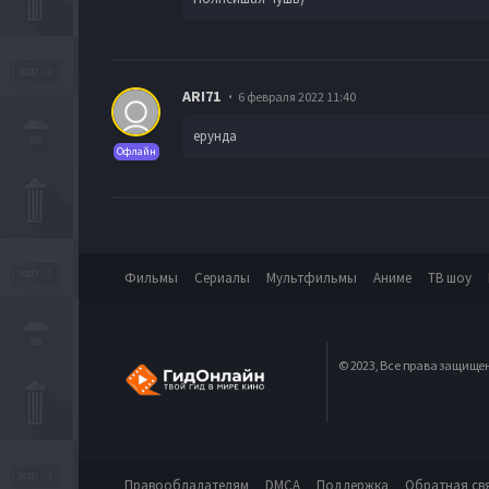
ARI71
6 февраля 2022 11:40
ерунда
Офлайн
Фильмы
Сериалы
Мультфильмы
Аниме
ТВ шоу
© 2023, Все права защище
Правообладателям
DMCA
Поддержка
Обратная св