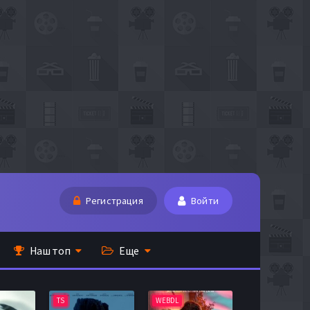
Регистрация
Войти
Наш топ
Еще
TS
WEBDL
TS