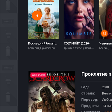
7.9
Последний богатырь. Колобок (2026)
СОУЛМ8ЙТ (2026)
Комедия, Приключения, Фэнтези,
Триллер, Ужасы, Фантастика,
Проклятие пу
WEB-DLRip
Год:
2018
Страна:
Велик
Перевод:
Любит
Прод-сть:
84 мин
Режиссер:
Луис