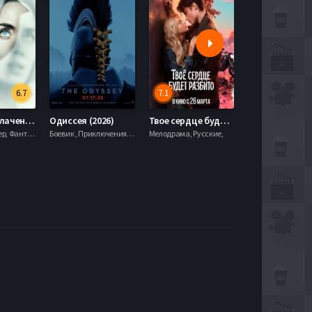
6.7
7.1
День разоблачения (2026)
Одиссея (2026)
Твое сердце будет разбито (2026)
Моана (2026)
Драма, Триллер, Фантастика,
Боевик , Приключения, Фэнтези,
Мелодрама, Русские,