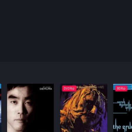
DVDRip
BDRip