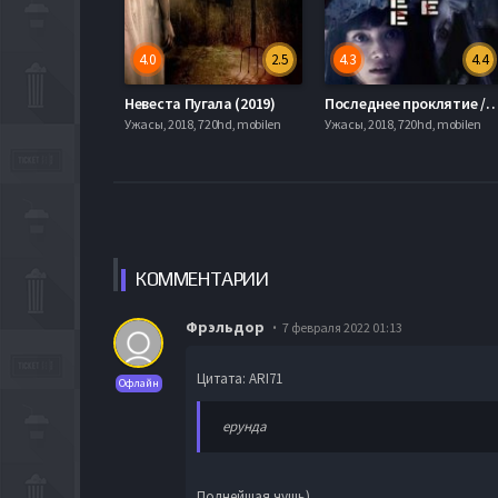
4.0
2.5
4.3
4.4
Невеста Пугала (2019)
Последнее проклятие / Джу-Он: Последнее прокл
Ужасы, 2018, 720hd, mobilen
Ужасы, 2018, 720hd, mobilen
КОММЕН
ТАРИИ
Фрэльдор
7 февраля 2022 01:13
Цитата: ARI71
Офлайн
ерунда
Полнейшая чушь)