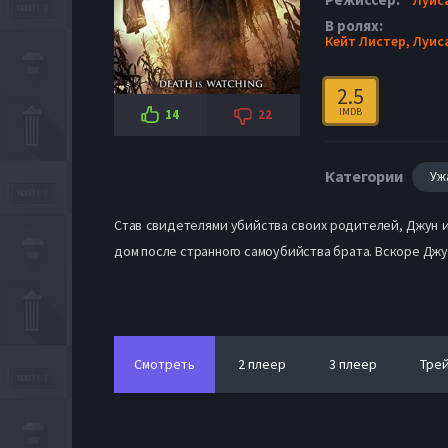
В ролях:
Кейт Листер,
Луис
2.5
IMDB
14
22
Категории
Уж
Став свидетелями убийства своих родителей, Джун и
дом после странного самоубийства брата. Вскоре Джун
Смотреть
2 плеер
3 плеер
Тре