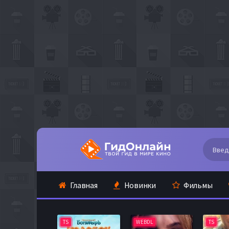
Главная
Новинки
Фильмы
TS
WEBDL
TS