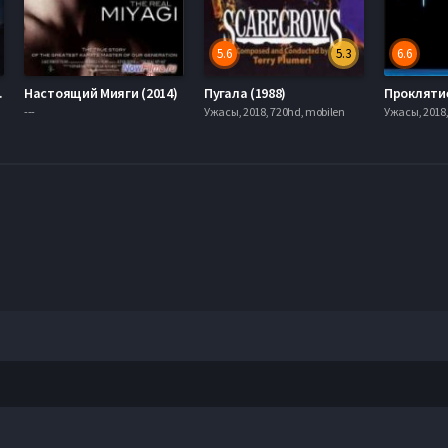
5.6
5.3
6.6
ятие (2015)
Настоящий Мияги (2014)
Пугала (1988)
Проклятие
---
Ужасы, 2018, 720hd, mobilen
Ужасы, 2018,