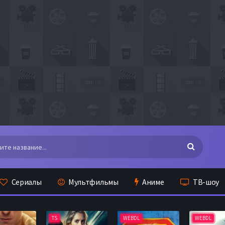
Сериалы
Мультфильмы
Аниме
ТВ-шоу
TS
WEBDL
WEBDL