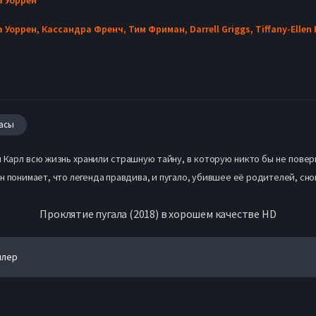
а Уоррен,
Кассандра Френч,
Тим Фриман,
Darrell Griggs,
Tiffany-Ellen
асы
 Карл всю жизнь хранили страшную тайну, в которую никто бы не повер
 понимает, что легенда правдива, и пугало, убившее её родителей, снов
Проклятие пугала (2018) в хорошем качестве HD
йлер