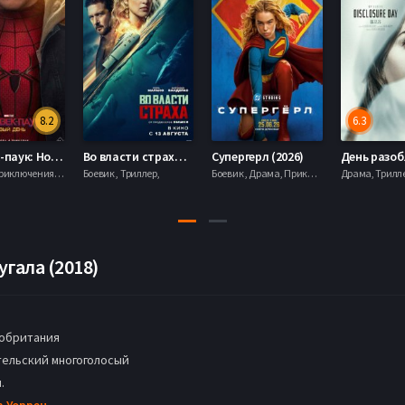
8.2
6.3
Человек-паук: Новый день (2026)
Во власти страха (2026)
Супергерл (2026)
Боевик , Приключения, Фантастика, Фэнтези,
Боевик , Триллер,
Боевик , Драма, Приключения, Фантастика,
гала (2018)
обритания
ельский многоголосый
.
а Уоррен