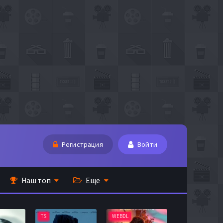
Регистрация
Войти
Наш топ
Еще
TS
WEBDL
TS