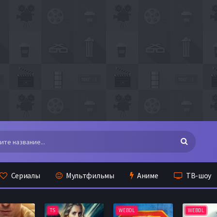
Сериалы
Мультфильмы
Аниме
ТВ-шоу
TS
WEBDL
WEBDL