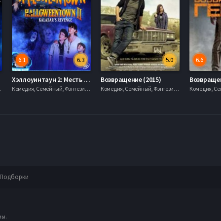
6.1
6.3
5.0
6.6
Хэллоуинтаун 2: Месть Калабара (2001)
Возвращение (2015)
Возвращен
720hd, mobilen
Комедия, Семейный, Фэнтези, 2006, 720hd, mobilen
Комедия, Семейный, Фэнтези, 2006, 720hd, mobilen
Подборки
ны.