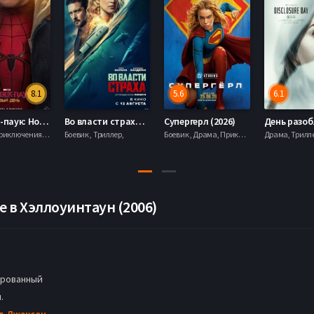
8.1
5.6
6.1
Человек-паук: Новый день (2026)
Во власти страха (2026)
Супергерл (2026)
Боевик , Приключения, Фантастика, Фэнтези,
Боевик , Триллер,
Боевик , Драма, Приключения, Фантастика,
 в Хэллоуинтаун (2006)
рованный
.
д Джексон