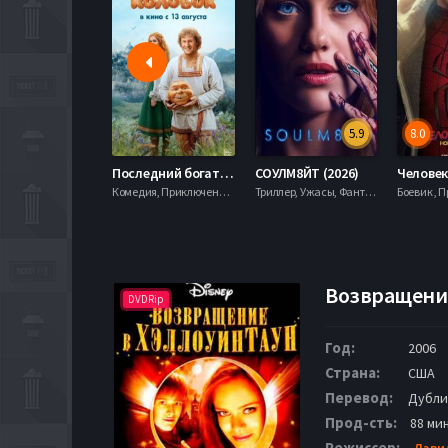
5.9
8.0
Последний богатырь. Колобок (2026)
СОУЛМ8ЙТ (2026)
Комедия, Приключения, Фэнтези,
Триллер, Ужасы, Фантастика,
Возвращение
DVDRip
Год:
2006
Страна:
США
Перевод:
Дубли
Прод-сть:
88 мин
Режиссер:
Дэви