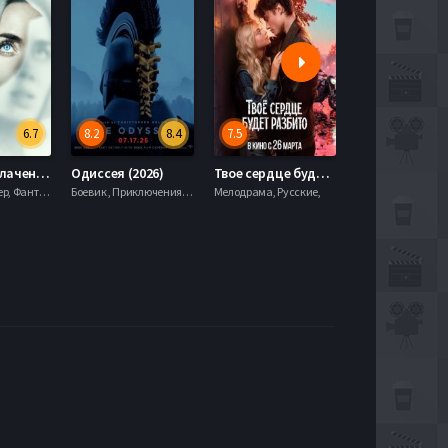
6.7
8.2
8.4
7.5
6.0
День разоблачения (2026)
Одиссея (2026)
Твое сердце будет разбито (2026)
Моана (2026)
Драма, Триллер, Фантастика,
Боевик , Приключения, Фэнтези,
Мелодрама, Русские,