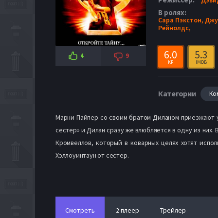
В ролях:
Сара Пэкстон,
Джу
Рейнолдс,
6.0
5.3
4
9
KP
IMDB
Категории
Ко
Марни Пайпер со своим братом Диланом приезжают у
сестер» и Дилан сразу же влюбляется в одну из них.
Кромвеллов, который в коварных целях хотят испо
Хэллоуинтаун от сестер.
Смотреть
2 плеер
Трейлер