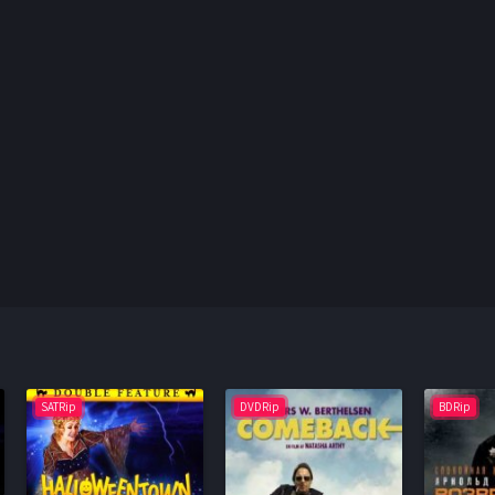
SATRip
DVDRip
BDRip