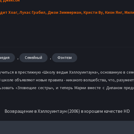
дит Хоаг,
Лукас Грабил,
Джои Зиммерман,
Кристи Ву,
Кион Янг,
Мили
,
,
медия
Семейный
Фэнтези
читься в престижную «Школу ведьм Хэллоуинтауна», основанную в сем
 В школе объявляют новые правила - никакого волшебства, что, разумее
льзовать «Зловещие сестры», и теперь Марни вместе с Диланом предс
Возвращение в Хэллоуинтаун (2006) в хорошем качестве HD