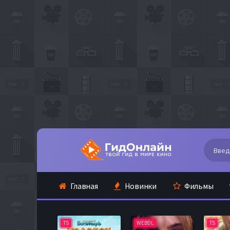
Главная
Новинки
Фильмы
TS
WEBDL
TS