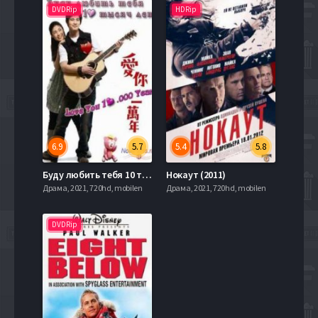
DVDRip
HDRip
6.9
5.7
5.4
5.8
Буду любить тебя 10 тысяч лет (2010)
Нокаут (2011)
Драма, 2021, 720hd, mobilen
Драма, 2021, 720hd, mobilen
DVDRip