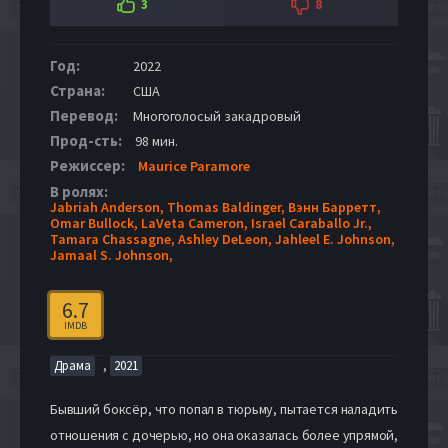
3
8
Год:
2022
Страна:
США
Перевод:
Многоголосый закадровый
Прод-сть:
98 мин.
Режиссер:
Maurice Paramore
В ролях:
Jabriah Anderson,
Thomas Baldinger,
Вэнн Барретт,
Omar Bullock,
LaVeta Cameron,
Israel Caraballo Jr.,
Tamara Chassagne,
Ashley DeLeon,
Jahleel E. Johnson,
Jamaal S. Johnson,
6.7
IMDB
,
Драма
2021
Бывший боксёр, что попал в тюрьму, пытается наладить
отношения с дочерью, но она оказалась более упрямой,