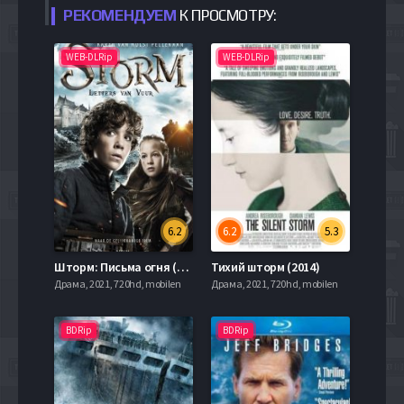
РЕКОМЕНДУЕМ
К ПРОСМОТРУ:
WEB-DLRip
WEB-DLRip
6.2
6.2
5.3
Шторм: Письма огня (2017)
Тихий шторм (2014)
Драма, 2021, 720hd, mobilen
Драма, 2021, 720hd, mobilen
BDRip
BDRip