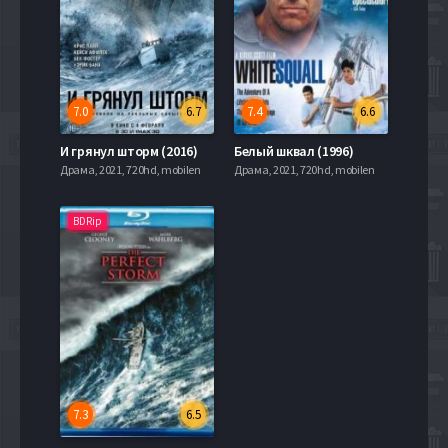
7.0
6.7
7.4
6.6
И грянул шторм (2016)
Белый шквал (1996)
Драма, 2021, 720hd, mobilen
Драма, 2021, 720hd, mobilen
BDRip
7.3
6.5