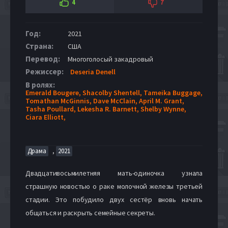
4
7
Год:
2021
Страна:
США
Перевод:
Многоголосый закадровый
Режиссер:
Deseria Denell
В ролях:
Emerald Bougere,
Shacolby Shentell,
Tameika Buggage,
Tomathan McGinnis,
Dave McClain,
April M. Grant,
Tasha Poullard,
Lekesha R. Barnett,
Shelby Wynne,
Ciara Elliott,
,
Драма
2021
Двадцативосьмилетняя мать-одиночка узнала
страшную новостью о раке молочной железы третьей
стадии. Это побудило двух сестёр вновь начать
общаться и раскрыть семейные секреты.