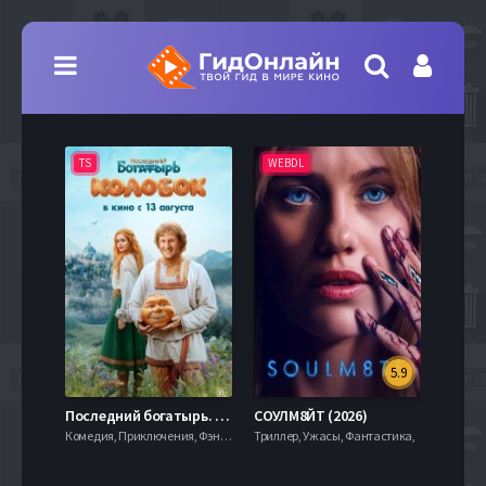
TS
WEBDL
TS
5.9
8.0
Последний богатырь. Колобок (2026)
СОУЛМ8ЙТ (2026)
Комедия, Приключения, Фэнтези,
Триллер, Ужасы, Фантастика,