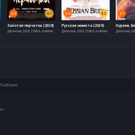
6.4
6.7
5.4
5.2
6.7
Золотая перчатка (2019)
Русская невеста (2019)
Детектив, 2019, 720hd, mobilen
Детектив, 2019, 720hd, mobilen
Детектив, 20
Подборки
ны.