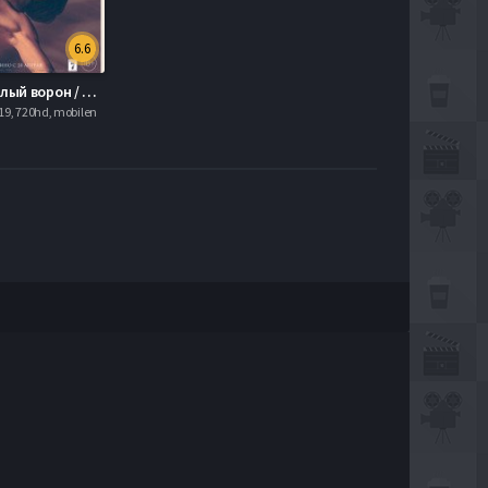
6.6
Нуреев. Белый ворон / Белая ворона (2019)
19, 720hd, mobilen