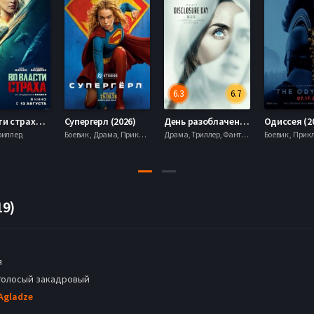
6.3
6.7
Во власти страха (2026)
Супергерл (2026)
День разоблачения (2026)
Одиссея (2
риллер,
Боевик , Драма, Приключения, Фантастика,
Драма, Триллер, Фантастика,
19)
я
голосый закадровый
Agladze