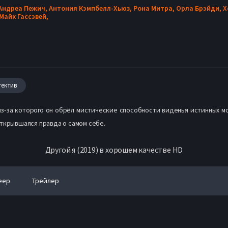
Андреа Пежич,
Антония Кэмпбелл-Хьюз,
Рона Митра,
Орла Брэйди,
Х
Майк Гассэвей,
тектив
из-за которого он обрёл мистические способности виденья истинных мо
ткрывшаяся правда о самом себе.
Другой я (2019) в хорошем качестве HD
еер
Трейлер