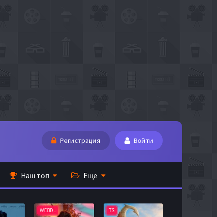
Регистрация
Войти
Наш топ
Еще
WEBDL
TS
BDRip