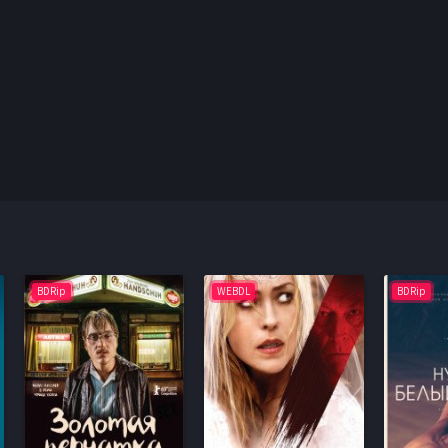
BDRip
WEBDL
BDRip