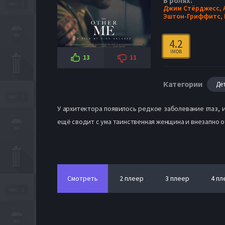
В ролях:
Джим Стёрджесс,
Эштон-Гриффитс,
4.2
IMDB
13
11
Категории
Де
У архитектора появилось редкое заболевание глаз, 
ещё сводит с ума таинственная женщина и внезапно о
Смотреть
2 плеер
3 плеер
4 пл