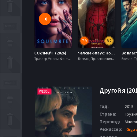
7.9
8.2
СОУЛМ8ЙТ (2026)
Человек-паук: Новый день (2026)
Триллер, Ужасы, Фантастика,
Боевик , Приключения, Фантастика, Фэнтези,
Боевик , Т
Другой я (20
WEBDL
Год:
2019
Страна:
Грузи
Перевод:
Много
Режиссер:
Giga 