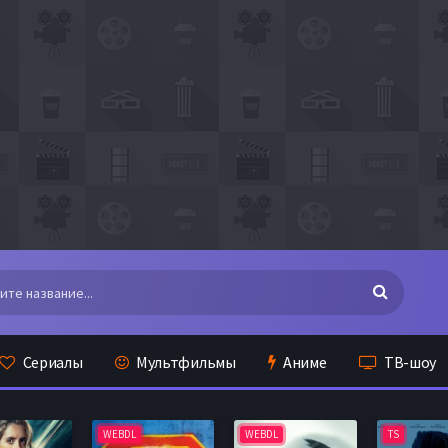
Сериалы
Мультфильмы
Аниме
ТВ-шоу
WEBDL
WEBDL
TS