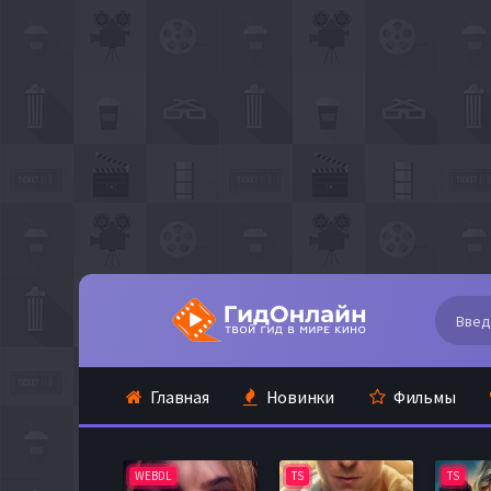
Главная
Новинки
Фильмы
WEBDL
TS
TS