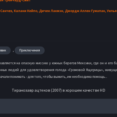
 Санчез,
Калани Кейпо,
Дичен Лакмэн,
Джордж Аллен Гумапак,
Уилья
,
евик
Приключения
правляется на опасную миссию у южных берегов Мексики, где он и его
енных людей для удовлетворения голода «Громовой Ящерицы», живущей
ачали понимать - для того, чтобы выжить, им необходима помощь...
Тиранозавр ацтеков (2007) в хорошем качестве HD