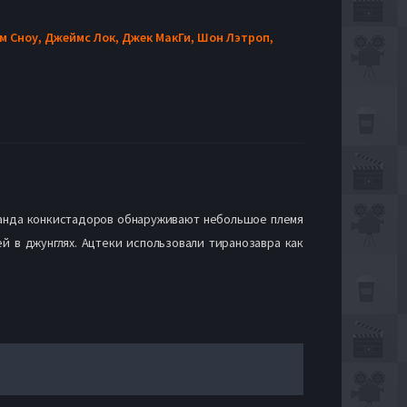
м Сноу,
Джеймс Лок,
Джек МакГи,
Шон Лэтроп,
 банда конкистадоров обнаруживают небольшое племя
 в джунглях. Ацтеки использовали тиранозавра как