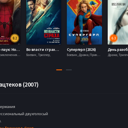
8.2
6.3
Человек-паук: Новый день (2026)
Во власти страха (2026)
Супергерл (2026)
Боевик , Приключения, Фантастика, Фэнтези,
Боевик , Триллер,
Боевик , Драма, Приключения, Фантастика,
ацтеков (2007)
Германия
ссиональный двухголосый
.
ан Тренчард-Смит