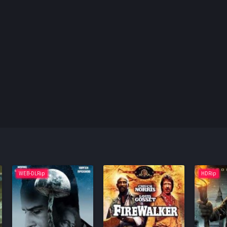
WEB-DLRip
HDRip