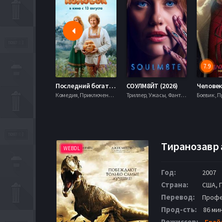
7.9
Последний богатырь. Колобок (2026)
СОУЛМ8ЙТ (2026)
Комедия, Приключения, Фэнтези,
Триллер, Ужасы, Фантастика,
Тиранозавр 
WEBDL
Год:
2007
Страна:
США, 
Перевод:
Профе
Прод-сть:
86 мин
Режиссер:
Брай