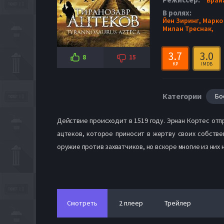
В ролях:
Йен Зиринг,
Марко
Милан Треснак,
3.7
3.0
8
15
KP
IMDB
Категории
Бо
Действие происходит в 1519 году. Эрнан Кортес от
ацтеков, которое приносит в жертву своих собств
оружие против захватчиков, но вскоре многие из них н
Смотреть
2 плеер
Трейлер