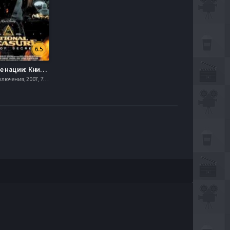
6.5
Сокровище нации: Книга Тайн (2007)
Боевик , Приключения, 2007, 720hd, mobilen