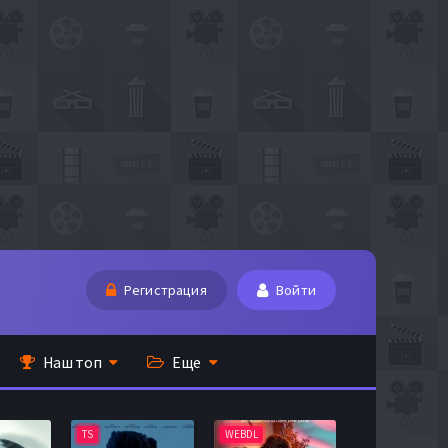
Регистрация
Войти
Наш топ
Еще
TS
WEBDL
TS