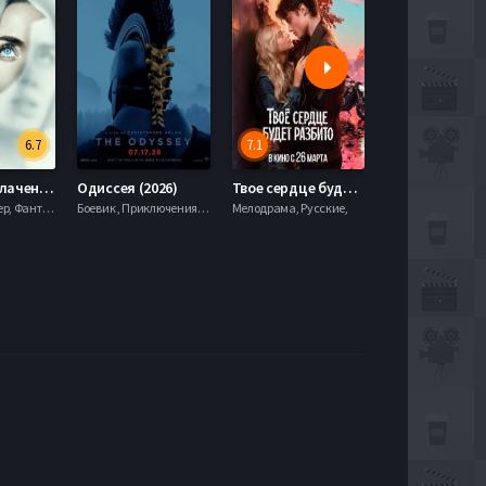
6.7
7.1
День разоблачения (2026)
Одиссея (2026)
Твое сердце будет разбито (2026)
Моана (2026)
Драма, Триллер, Фантастика,
Боевик , Приключения, Фэнтези,
Мелодрама, Русские,