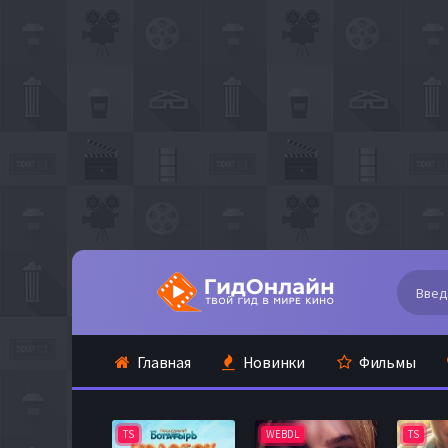
Главная
Новинки
Фильмы
TS
WEBDL
TS