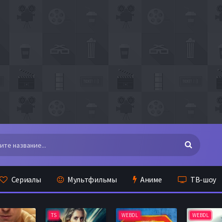
Сериалы
Мультфильмы
Аниме
ТВ-шоу
TS
WEBDL
WEBDL