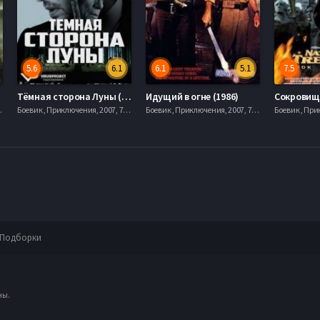
5.6
6.1
6.1
5.1
7.5
Тёмная сторона Луны (2015)
Идущий в огне (1986)
20hd, mobilen
Боевик , Приключения, 2007, 720hd, mobilen
Боевик , Приключения, 2007, 720hd, mobilen
Подборки
ны.