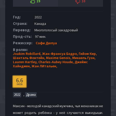
19
10
Год:
2022
Страна:
Канада
Перевод:
Многоголосый закадровый
Прод-сть:
97 мин.
Режиссер:
Софи Дюпуа
В ролях:
Joakim Robillard,
Жан-Франсуа Бодро,
Гийом Кир,
Шанталь Фонтейн,
Maxime Genois,
Микаель Гуэн,
Lauren Hartley,
Charles-Aubey Houde,
Джеймс
Хайндмен,
Жан ЛИтальен,
6.6
IMDB
,
2022
Драма
Максин - молодой канадский мужчина, чья жена никак не
может родить ребёнка - у неё случаются выкидыши.