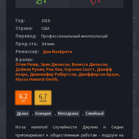
6
4
Год:
2016
Страна:
США
Перевод:
Профессиональный многоголосый
Прод-сть:
84 мин.
Режиссер:
Дон МакБрити
В ролях:
Отем Ризер,
Эрик Джонсон,
Ванесса Джонсон,
Дэймон Рунян,
Рон Лиа,
Кэролин Скотт,
Джефф
Кларк,
Дженнифер Робертсон,
Джефферсон Браун,
Alyssa Howard-Smith,
6.2
6.7
KP
IMDB
,
,
,
Драма
Комедия
Мелодрама
Семейный
Из-за нелепой случайности Джулию и Сидни
приговаривают к общественным работам - подруги на