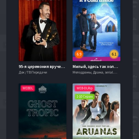
6.9
6.1
95-я церемония вручения премии «Оскар» (2023)
Милый, здесь так холодно (2021)
Док / ТВ Передачи
Мелодрамы, Драма, serial.mob
WEBDL
WEB-DLRip
1-10 Серия