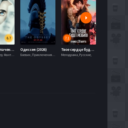
6.7
7.1
День разоблачения (2026)
Одиссея (2026)
Твое сердце будет разбито (2026)
Моана (2026)
Драма, Триллер, Фантастика,
Боевик , Приключения, Фэнтези,
Мелодрама, Русские,