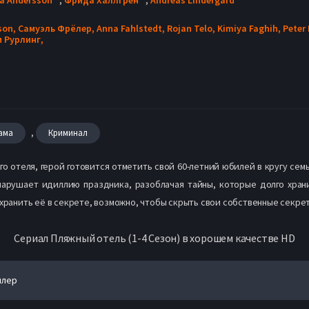
sson,
Самуэль Фрёлер,
Anna Fahlstedt,
Rojan Telo,
Kimiya Faghih,
Peter
 Рурлинг,
,
ама
Криминал
о отеля, герой готовится отметить свой 60-летний юбилей в кругу сем
нарушает идиллию праздника, разоблачая тайны, которые долго хран
охранить её в секрете, возможно, чтобы скрыть свои собственные секре
Сериал Пляжный отель (1-4 Сезон) в хорошем качестве HD
йлер