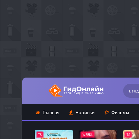
Главная
Новинки
Фильмы
TS
WEBDL
TS