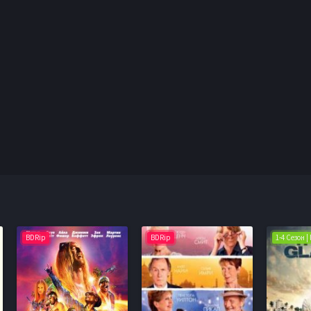
BDRip
BDRip
1-4 Сезон 