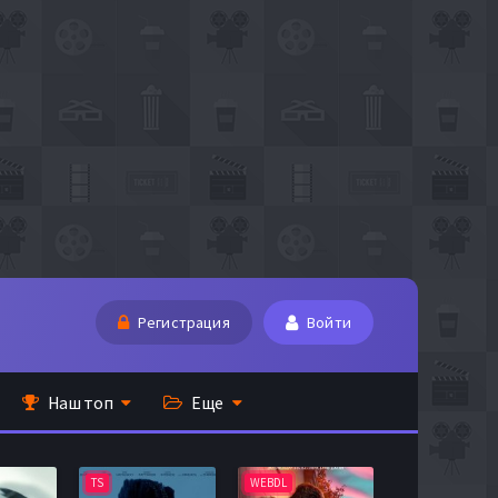
Регистрация
Войти
Наш топ
Еще
TS
WEBDL
TS