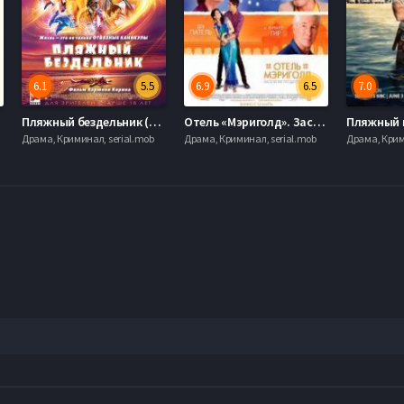
6.1
5.5
6.9
6.5
7.0
19)
Пляжный бездельник (2019)
Отель «Мэриголд». Заселение продолжается / Отель «Мэриголд»: Лучший из экзотических 2 (2015)
Драма, Криминал, serial.mob
Драма, Криминал, serial.mob
Драма, Крим