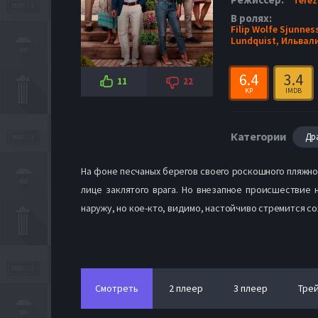
В ролях:
Filip Wolfe Sjunne
Lundquist,
Ильвали
6.4
3.4
11
22
KP
IMDB
Категории
Др
На фоне песчаных берегов своего роскошного пляжног
лице заклятого врага. Но внезапное происшествие 
наружу, но кое-кто, видимо, настойчиво стремится с
Смотреть
2 плеер
3 плеер
Тре