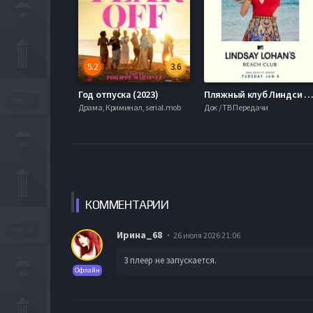
5.2
3.6
Год отпуска (2023)
Пляжный клуб Линдси Лохан (20
Драма, Криминал, serial.mob
Док / ТВ Передачи
КОММЕН
ТАРИИ
Ирина_68
26 июля 2026 21:06
3 плеер не запускается.
Офлайн