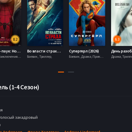
8.2
6.3
Человек-паук: Новый день (2026)
Во власти страха (2026)
Супергерл (2026)
Боевик , Приключения, Фантастика, Фэнтези,
Боевик , Триллер,
Боевик , Драма, Приключения, Фантастика,
ь (1-4 Сезон)
ия
голосый закадровый
н
a Andersson
,
Фрида Халлгрен
,
Andreas Lindergard