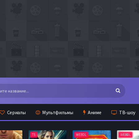
Сериалы
Мультфильмы
Аниме
ТВ-шоу
TS
WEBDL
WEBDL