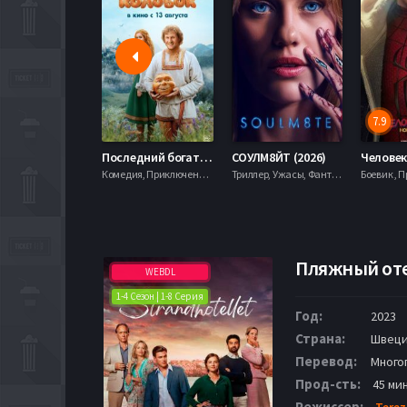
7.9
Последний богатырь. Колобок (2026)
СОУЛМ8ЙТ (2026)
Комедия, Приключения, Фэнтези,
Триллер, Ужасы, Фантастика,
Пляжный отел
WEBDL
1-4 Сезон | 1-8 Серия
Год:
2023
Страна:
Швец
Перевод:
Много
Прод-сть:
45 ми
Режиссер:
Terez