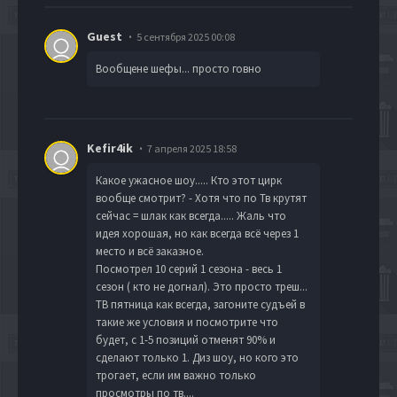
Guest
5 сентября 2025 00:08
Вообщене шефы... просто говно
Kefir4ik
7 апреля 2025 18:58
Какое ужасное шоу..... Кто этот цирк
вообще смотрит? - Хотя что по Тв крутят
сейчас = шлак как всегда..... Жаль что
идея хорошая, но как всегда всё через 1
место и всё заказное.
Посмотрел 10 серий 1 сезона - весь 1
сезон ( кто не догнал). Это просто треш...
ТВ пятница как всегда, загоните судъей в
такие же условия и посмотрите что
будет, с 1-5 позиций отменят 90% и
сделают только 1. Диз шоу, но кого это
трогает, если им важно только
просмотры по тв....