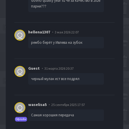
Govno quality year 92 че за качество в 2026
парни???
hellena1307
3 мая 2026 22:07
рембо берёт у Ивлева на зубок
Guest
31 марта 2026 20:37
черный мулак ест все подрял
waselisa5
25 сентября 2025 17:57
Самая хорошия передача
Офлайн