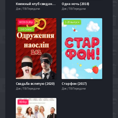
Книжный клуб свиданий вслепую (2024)
Одна ночь (2018)
Док / ТВ Передачи
Док / ТВ Передачи
WEB-DLRip
1-20 выпуск
1-6 Сезон
Свадьба вслепую (2020)
Старфон (2017)
Док / ТВ Передачи
Док / ТВ Передачи
BDRip