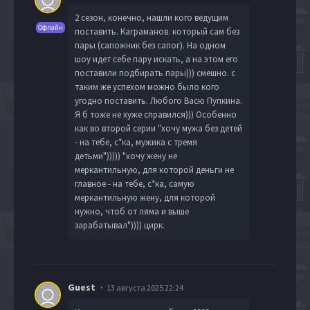
2 сезон, конечно, нашли кого ведущим
Офлайн
поставить. Каграманов. который сам без
пары (сапожник без сапог). На одном
шоу идет себе пару искать, а на этом его
поставили подбирать пары))) смешно. с
таким же успехом можно было кого
угодно поставить. Любого Васю Пупкина.
Я б тоже не хуже справился))) Особенно
как во второй серии "хочу мужа без детей
- на тебе, с*ка, мужика с тремя
детьми"))))) "хочу жену не
меркантильную, для которой деньги не
главное - на тебе, с*ка, самую
меркантильную жену, для которой
нужно, чтоб от ляма и выше
зарабатывал")))) цирк.
Guest
13 августа 2025 22:24