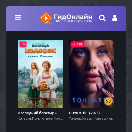
TS
WEBDL
TS
5.9
8.0
Последний богатырь. Колобок (2026)
СОУЛМ8ЙТ (2026)
Комедия, Приключения, Фэнтези,
Триллер, Ужасы, Фантастика,