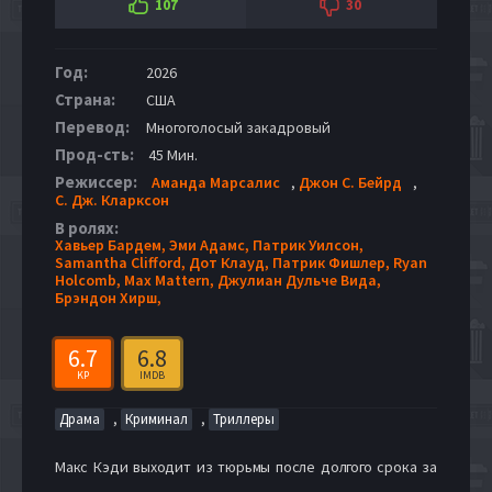
107
30
Год:
2026
Страна:
США
Перевод:
Многоголосый закадровый
Прод-сть:
45 Мин.
Режиссер:
Аманда Марсалис
,
Джон С. Бейрд
,
С. Дж. Кларксон
В ролях:
Хавьер Бардем,
Эми Адамс,
Патрик Уилсон,
Samantha Clifford,
Дот Клауд,
Патрик Фишлер,
Ryan
Holcomb,
Max Mattern,
Джулиан Дульче Вида,
Брэндон Хирш,
6.7
6.8
KP
IMDB
,
,
Драма
Криминал
Триллеры
Макс Кэди выходит из тюрьмы после долгого срока за