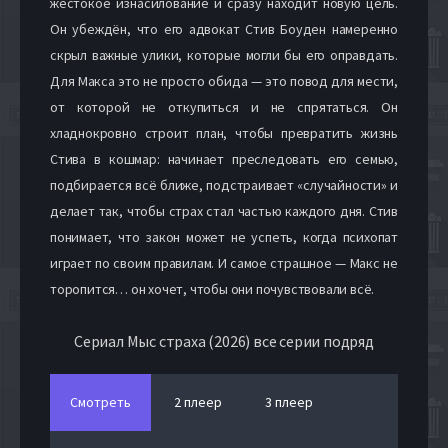
жестокое изнасилование и сразу находит новую цель.
Он убеждён, что его адвокат Стив Боуден намеренно
скрыл важные улики, которые могли бы его оправдать.
Для Макса это не просто обида — это повод для мести,
от которой не откупиться и не спрятаться. Он
хладнокровно строит план, чтобы превратить жизнь
Стива в кошмар: начинает преследовать его семью,
подбирается всё ближе, подстраивает «случайности» и
делает так, чтобы страх стал частью каждого дня. Стив
понимает, что закон может не успеть, когда психопат
играет по своим правилам. И самое страшное — Макс не
торопится… он хочет, чтобы они почувствовали всё.
Сериал Мыс страха (2026) все серии подряд
Смотреть
2 плеер
3 плеер