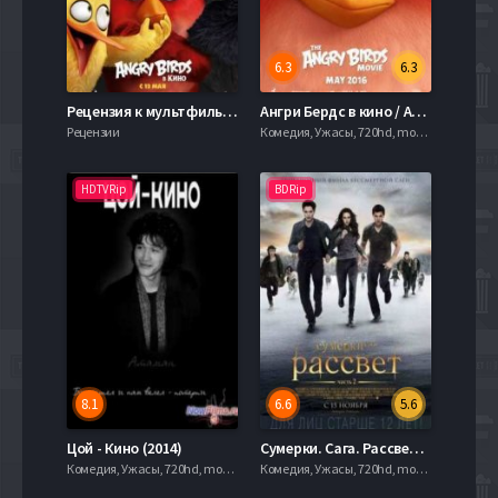
6.3
6.3
Рецензия к мультфильму "Angry Birds в кино (2016)"
Ангри Бердс в кино / Angry Birds в кино (2016)
Рецензии
Комедия, Ужасы, 720hd, mobilen, , Слайдер
HDTVRip
BDRip
8.1
6.6
5.6
Цой - Кино (2014)
Сумерки. Сага. Рассвет: Часть 2 (2012)
Комедия, Ужасы, 720hd, mobilen, , Слайдер
Комедия, Ужасы, 720hd, mobilen, , Слайдер