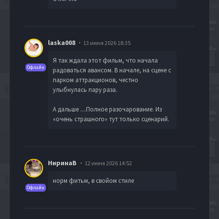
laska008
13 июня 2026 18:35
Я так ждала этот фильм, что начала
Офлайн
радоваться авансом. В начале, на сцене с
парком аттракционов, честно
улыбнулась пару раза.
А дальше ....Полное разочарование. Из
«очень страшного» тут только сценарий.
НиринаВ
12 июня 2026 14:52
норм фитьм, в свойом стиле
Офлайн