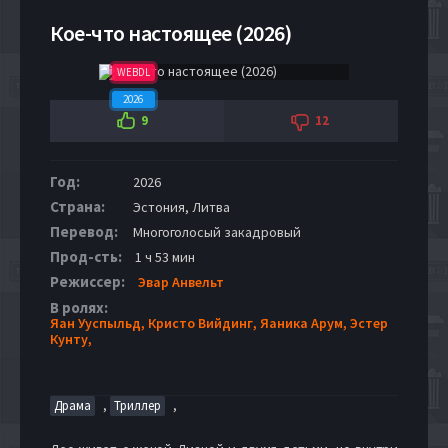
Кое-что настоящее (2026)
WEBDL
2026
9
12
Год:
2026
Страна:
Эстония, Литва
Перевод:
Многоголосый закадровый
Прод-сть:
1 ч 53 мин
Режиссер:
Эвар Анвельт
В ролях:
Яан Ууспыльд,
Кристо Вийдинг,
Яаника Арум,
Эстер
Кунту,
,
,
Драма
Триллер