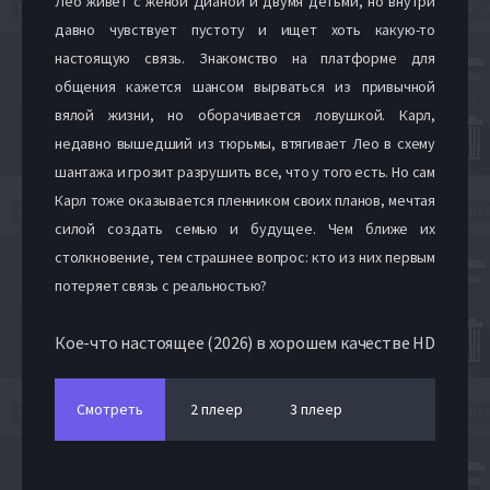
Лео живет с женой Дианой и двумя детьми, но внутри
давно чувствует пустоту и ищет хоть какую-то
настоящую связь. Знакомство на платформе для
общения кажется шансом вырваться из привычной
вялой жизни, но оборачивается ловушкой. Карл,
недавно вышедший из тюрьмы, втягивает Лео в схему
шантажа и грозит разрушить все, что у того есть. Но сам
Карл тоже оказывается пленником своих планов, мечтая
силой создать семью и будущее. Чем ближе их
столкновение, тем страшнее вопрос: кто из них первым
потеряет связь с реальностью?
Кое-что настоящее (2026) в хорошем качестве HD
Смотреть
2 плеер
3 плеер