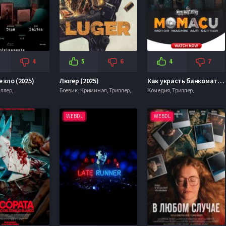
4
5
6
4
7
 зло (2025)
Люгер (2025)
Как украсть банкомат и сойти с ума (2026)
ллер,
Боевик , Криминал, Триллер,
Комедия, Триллер,
WEBDL
WEBDL