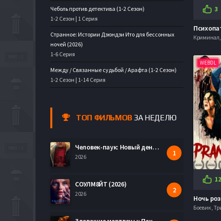
2023
(1713)
Чеболь против детектива (1-2 Сезон)
3
1-2 Сезон | 1 Серия
Что бы посмотреть?
Странное: Истории Дзюндзи Ито для бессонных
Криминал, 
Фильмы HD1080
(30490)
ночей (2026)
1-6 Серия
Моб. видео
WEBDL
(35258)
Между / Связанные судьбой / Арафта (1-2 Сезон)
1-2 Сезон | 1-14 Серия
Скоро в кино
(579)
ТОП ФИЛЬМОВ
ЗА НЕДЕЛЮ
Человек-паук: Новый день (2026)
2026
1
СОУЛМ8ЙТ (2026)
2026
Ночь роз
Боевик , Т