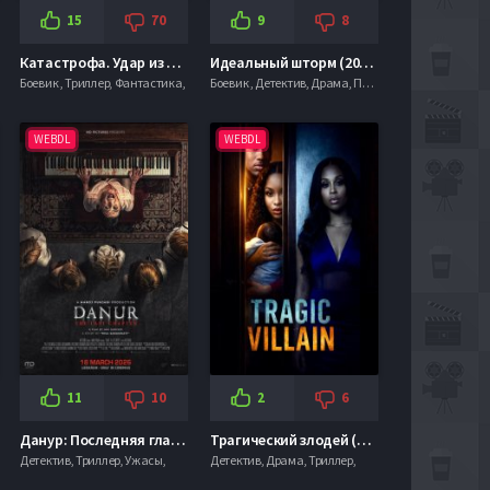
15
70
9
8
Катастрофа. Удар из космоса (2026)
Идеальный шторм (2026)
Боевик , Триллер, Фантастика,
Боевик , Детектив, Драма, Приключения, Триллер,
WEBDL
WEBDL
11
10
2
6
Данур: Последняя глава (2025)
Трагический злодей (2026)
Детектив, Триллер, Ужасы,
Детектив, Драма, Триллер,