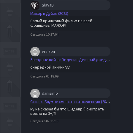
SlaVaD
Мажор в Дубае (2025)
Самый кринжовый фильм из всей
франшизы МАЖОР!
Сегодня в 10:27:04
vraizen
Звездные войны: Видения. Девятый джедай (2026)
очередной аним-к*лл
Сегодня в 03:18:09
danisimo
Стюарт Блум не смог спасти вселенную (2026)
ну не сказал бы что шидевр !) смотреть
можно на 3+/5
Сегодня в 02:35:13