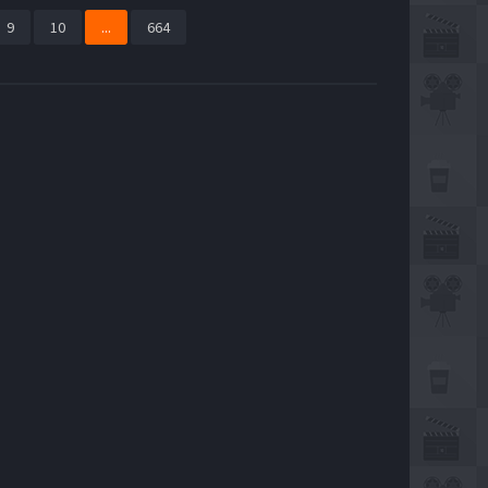
9
10
...
664