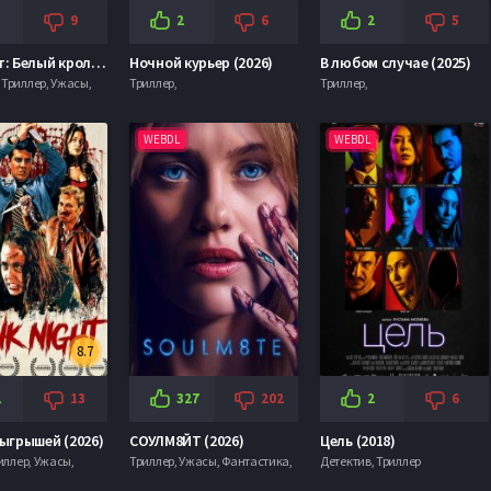
9
2
6
2
5
Психопат: Белый кролик-убийца (2026)
Ночной курьер (2026)
В любом случае (2025)
Триллер, Ужасы,
Триллер,
Триллер,
WEBDL
WEBDL
8.7
2
13
327
202
2
6
ыгрышей (2026)
СОУЛМ8ЙТ (2026)
Цель (2018)
риллер, Ужасы,
Триллер, Ужасы, Фантастика,
Детектив, Триллер