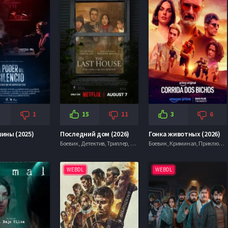
1
15
11
3
6
ины (2025)
Последний дом (2026)
Гонка животных (2026)
Боевик , Детектив, Триллер, Ужасы, Фантастика,
Боевик , Криминал, Приключения, Триллер, Фантастика,
WEBDL
WEBDL