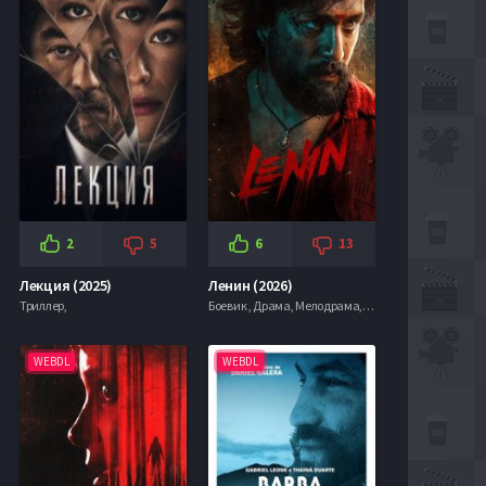
2
5
6
13
Лекция (2025)
Ленин (2026)
Триллер,
Боевик , Драма, Мелодрама, Триллер,
WEBDL
WEBDL