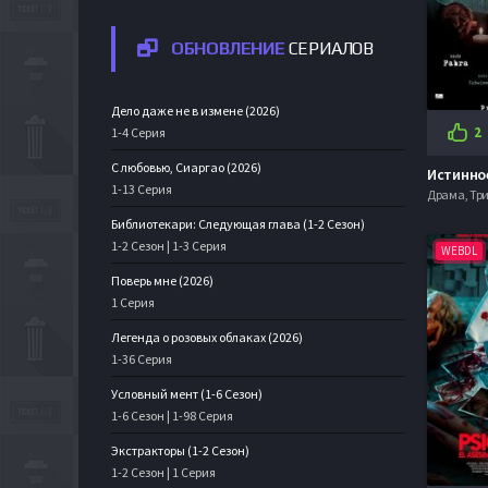
Русские
(2482)
ОБНОВЛЕНИЕ
СЕРИАЛОВ
Приключения
(2561)
Дело даже не в измене (2026)
Семейный
(1977)
2
1-4 Серия
С любовью, Сиаргао (2026)
Триллер
(9864)
Истинное
1-13 Серия
Драма, Три
Ужасы
(6432)
Библиотекари: Следующая глава (1-2 Сезон)
1-2 Сезон | 1-3 Серия
WEBDL
Фантастика
(2773)
Поверь мне (2026)
1 Серия
Фэнтези
(1951)
Легенда о розовых облаках (2026)
Фильмы 4К
(302)
1-36 Серия
Условный мент (1-6 Сезон)
2021
(4251)
1-6 Сезон | 1-98 Серия
2022
(3944)
Экстракторы (1-2 Сезон)
1-2 Сезон | 1 Серия