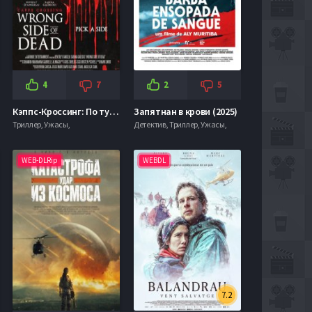
4
7
2
5
Кэппс-Кроссинг: По ту сторону смерти (2026)
Запятнан в крови (2025)
Триллер, Ужасы,
Детектив, Триллер, Ужасы,
WEB-DLRip
WEBDL
7.2