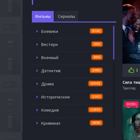
Фильмы
Сериалы
Боевики
(6126)
Вестерн
(360)
Военный
(993)
1
Детектив
(2488)
Сила тиш
Драма
(19555)
Триллер,
Исторические
(1163)
WEBDL
Комедия
(11855)
Криминал
(4058)
Мелодрама
(6140)