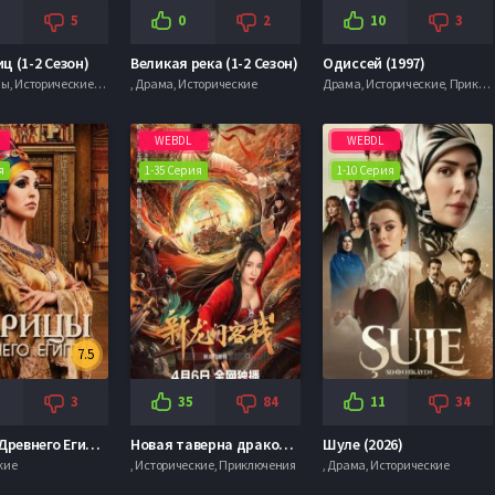
5
0
2
10
3
ц (1-2 Сезон)
Великая река (1-2 Сезон)
Одиссей (1997)
, Мелодрамы, Исторические, Фантастика
, Драма, Исторические
Драма, Исторические, Приключения
WEBDL
WEBDL
я
1-35 Серия
1-10 Серия
7.5
3
35
84
11
34
Царицы Древнего Египта (2023)
Новая таверна дракона (2025)
Шуле (2026)
кие
, Исторические, Приключения
, Драма, Исторические