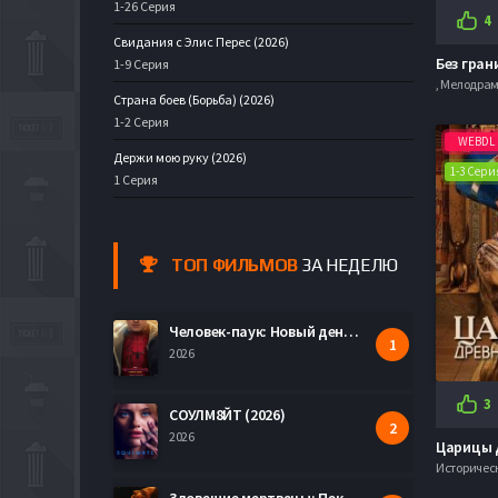
2023
(1713)
1-26 Серия
4
Свидания с Элис Перес (2026)
Что бы посмотреть?
Без грани
1-9 Серия
Фильмы HD1080
(30490)
Страна боев (Борьба) (2026)
1-2 Серия
Моб. видео
WEBDL
(35258)
Держи мою руку (2026)
1-3 Сери
1 Серия
Скоро в кино
(579)
ТОП ФИЛЬМОВ
ЗА НЕДЕЛЮ
Человек-паук: Новый день (2026)
2026
3
СОУЛМ8ЙТ (2026)
2026
Историчес