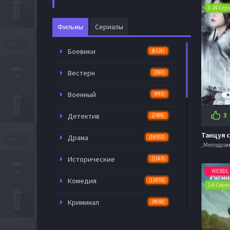
1-24 Сер
Фильмы
Сериалы
Боевики
(6126)
Вестерн
(360)
Военный
(993)
3
Детектив
(2488)
Драма
(19555)
Исторические
(1163)
WEBDL
Комедия
(11855)
1-6 Сери
Криминал
(4058)
Мелодрама
(6140)