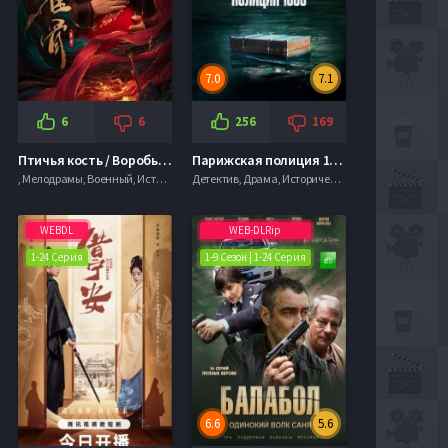
7.0
7.1
6
6
256
169
Птичья кость / Воробьиная кость / Ключ к сердцу феникса (2026)
Парижская полиция 1900 (1-3 Сезон)
, Мелодрамы, Военный, Исторические
Детектив, Драма, Исторические, Криминал
WEBDL
WEB-DLRip
1-24 Серия
1-9 Сезон | 1-24 Серия
6.6
5.6