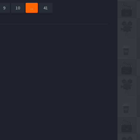
9
10
...
41