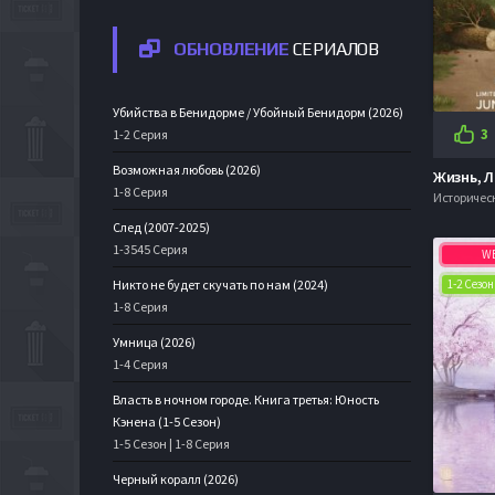
Русские
(2482)
ОБНОВЛЕНИЕ
СЕРИАЛОВ
Приключения
(2561)
Убийства в Бенидорме / Убойный Бенидорм (2026)
Семейный
(1977)
3
1-2 Серия
Возможная любовь (2026)
Триллер
(9864)
1-8 Серия
Историчес
Ужасы
(6432)
След (2007-2025)
1-3545 Серия
W
Фантастика
(2773)
1-2 Сезон
Никто не будет скучать по нам (2024)
1-8 Серия
Фэнтези
(1951)
Умница (2026)
Фильмы 4К
(302)
1-4 Серия
Власть в ночном городе. Книга третья: Юность
2021
(4251)
Кэнена (1-5 Сезон)
1-5 Сезон | 1-8 Серия
2022
(3944)
Черный коралл (2026)