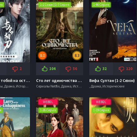
ия
1-2 Сезон | 1-7 Серия
1-46 Серия
8.0
8.3
2
104
56
32
120
Танцуя с тобой на острие клинка (2024)
Сто лет одиночества (1-2 Сезон)
Вефа Султан (1-2 Сезон)
, Мелодрамы, Драма, Исторические, Триллеры
Сериалы Netflix, Драма, Исторические, Фантастика
, Драма, Исторические
WEBDL
WEBDL
я
1-26 Серия
1-19 Серия