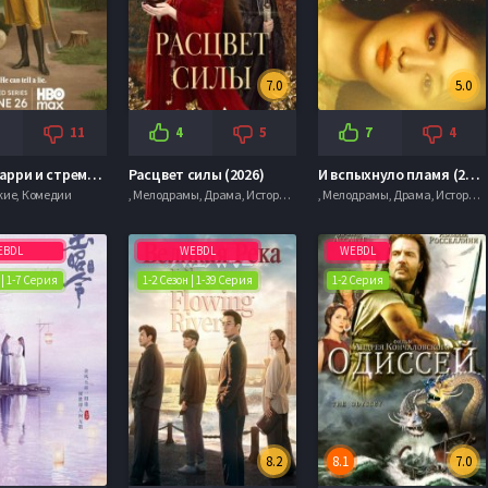
7.0
5.0
11
4
5
7
4
Жизнь, Ларри и стремление к несчастью: Почти история Америки (2026)
Расцвет силы (2026)
И вспыхнуло пламя (2026)
кие, Комедии
, Мелодрамы, Драма, Исторические
, Мелодрамы, Драма, Исторические
EBDL
WEBDL
WEBDL
 | 1-7 Серия
1-2 Сезон | 1-39 Серия
1-2 Серия
8.2
8.1
7.0