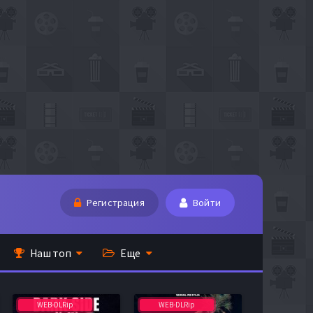
Регистрация
Войти
Наш топ
Еще
WEB-DLRip
WEB-DLRip