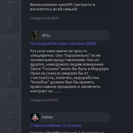
Великолепное кино!!!!!! Смотрите и
веселитесь всей семьей!
Сегодня в 16:08:26
ok1y
Последний богатырь. Колобок (2026)
Русское кино нынче не просто
специфично. Оно "параллельно" всем
человечьим представлениям. Оно из
другого, неведомого людям измерения.
Такое "Госкино" могло бы быть в Мордоре.
Орки на сеансах умирали бы от
счастья.Есть, конечно, недоработки.
"Колобок" должен был бы принять
православное крещение и заключить
контракт на ......... .
Сегодня в 15:55:37
Admin
Ставка на любовь (1-2 Сезон)
Цитата: OlegNПочему нет 2-го сезона на