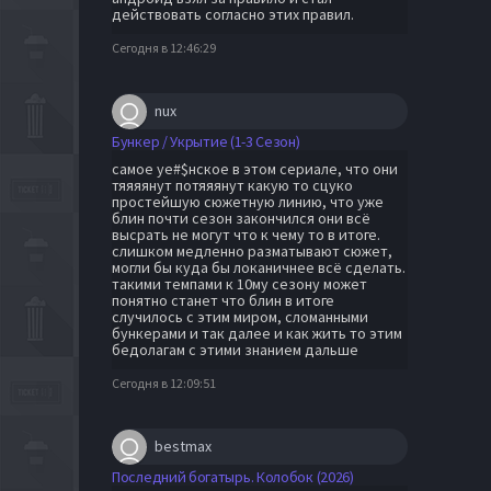
действовать согласно этих правил.
Сегодня в 12:46:29
nux
Бункер / Укрытие (1-3 Сезон)
самое уе#$нское в этом сериале, что они
тяяяянут потяяянут какую то сцуко
простейшую сюжетную линию, что уже
блин почти сезон закончился они всё
высрать не могут что к чему то в итоге.
слишком медленно разматывают сюжет,
могли бы куда бы локаничнее всё сделать.
такими темпами к 10му сезону может
понятно станет что блин в итоге
случилось с этим миром, сломанными
бункерами и так далее и как жить то этим
бедолагам с этими знанием дальше
Сегодня в 12:09:51
bestmax
Последний богатырь. Колобок (2026)