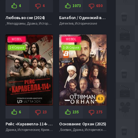
4
4
1073
650
Любовь во сне (2024)
Балабол / Одинокий волк Саня (1-9 Сезон)
, Мелодрамы, Драма, Исторические
Детектив, Исторические
WEBDL
WEBDL
1-4 Серия
1-26 Серия
6.3
6
23
235
275
Рейс «Каравелла-114» (2026)
Основание: Орхан (2025)
Драма, Исторические, Криминал
, Боевик, Драма, Исторические