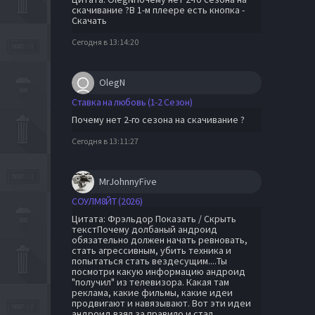
скачивание ?В 1-м плеере есть кнопка -
Скачать
Сегодня в 13:14:20
OlegN
Ставка на любовь (1-2 Сезон)
Почему нет 2-го сезона на скачивание ?
Сегодня в 13:11:27
MrJohnnyFive
СОУЛМ8ЙТ (2026)
Цитата: Фрэльдор Показать / Скрыть
текстПочему долбаный андроид
обязательно должен начать ревновать,
стать агрессивным, убить техника и
попытаться стать вездесущим....Ты
посмотри какую информацию андроид
"получил" из телевизора. Какая там
реклама, какие фильмы, какие идеи
продвигают и навязывают. Вот эти идеи
андроид взял за правило и стал