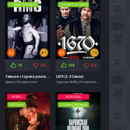
1-7 Сезон | 1-6 Серия
1-3 Сезон | 1-8 Серия
8.1
8.7
8.0
7.9
78
141
104
121
Темная сторона ринга (1-7 Сезон)
1670 (1-3 Сезон)
Драма, Исторические
Сериалы Netflix, Исторические, Комедии
WEBDL
WEB-DLRip
1-28 Серия
1-3 Сезон | 1-6 Серия