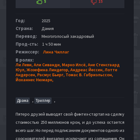
5
15
Год:
2025
Страна:
Дания
Перевод:
Многоголосый закадровый
Прод-сть:
1 ч 50 мин
Режиссер:
Лина Чиллаг
В ролях:
Ли Леви,
Али Сиванди,
Марко Илсё,
Ане Стенсгаард
Юул,
Жозефина Линдегор,
Андреас Йессен,
Лотте
Андерсен,
Расмус Бьерг,
Томас В. Габриэльссон,
Йоханнес Нюмарк,
,
,
Драма
Триллер
Пятеро друзей выводят свой финтех-стартап на сделку
стоимостью 250 миллионов крон, и до успеха остается
всего шаг. Но перед подписанием документов одного из
сооснователей внезапно исключают из соглашения. Он