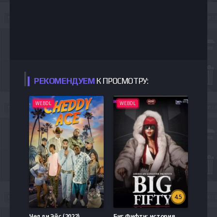
РЕКОМЕНДУЕМ
К ПРОСМОТРУ:
WEBDL
WEBDL
4.5
Чедди Эйс (2022)
Биг Фифти: история Дэлронды Худ (2021)