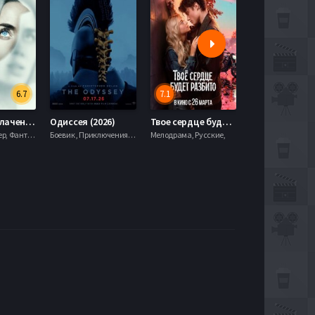
6.7
7.1
День разоблачения (2026)
Одиссея (2026)
Твое сердце будет разбито (2026)
Моана (2026)
Драма, Триллер, Фантастика,
Боевик , Приключения, Фэнтези,
Мелодрама, Русские,