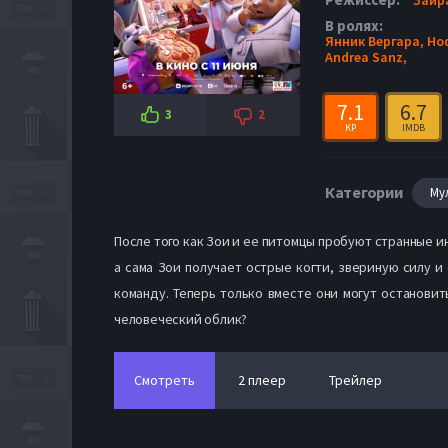
В ролях:
Янник Вергара,
Ho
Andrea Sanz,
7.1
6.7
3
2
KP
IMDB
Категории
Му
После того как Зои и ее питомцы пробуют странные и
а сама Зои получает острые когти, звериную силу 
команду. Теперь только вместе они могут остановит
человеческий облик?
Смотреть
2 плеер
Трейлер