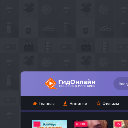
Главная
Новинки
Фильмы
TS
WEBDL
TS