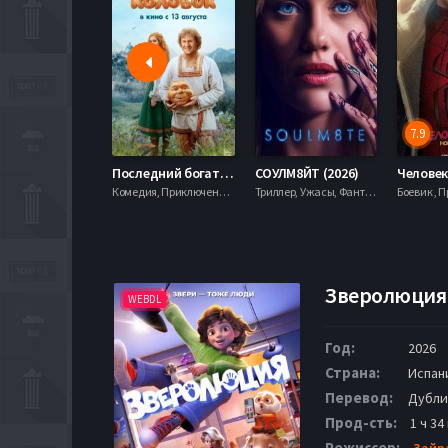
7.9
Последний богатырь. Колобок (2026)
СОУЛМ8ЙТ (2026)
Комедия, Приключения, Фэнтези,
Триллер, Ужасы, Фантастика,
Зверолюция 
WEBDL
Год:
2026
Страна:
Испан
Перевод:
Дубли
Прод-сть:
1 ч 34
Режиссер:
Зайр