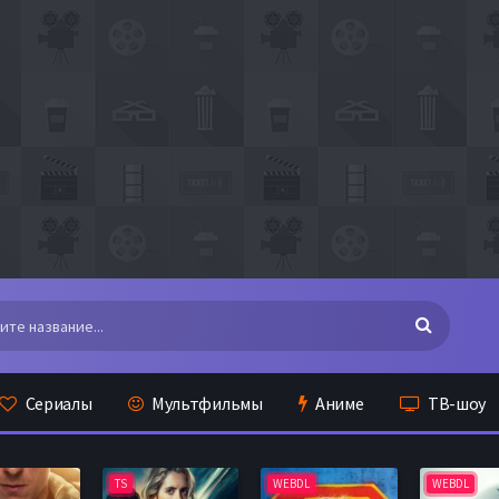
Сериалы
Мультфильмы
Аниме
ТВ-шоу
TS
WEBDL
WEBDL