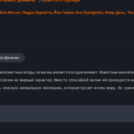
deia Macua,
Педро Арриета,
Йон Гоири,
Eva Ojanguren,
Икер Диас,
Ткс
льтфильмы
нопланетные ягоды, их жизнь меняется в один момент. Животные внезап
и совсем не мирный характер. Вместо спокойной жизни ей приходится 
ь опасную аномальную эволюцию, которая грозит всему миру. Но сумее