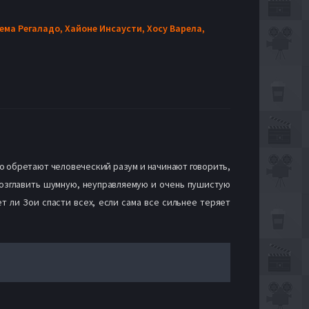
ема Регаладо,
Хайоне Инсаусти,
Хосу Варела,
но обретают человеческий разум и начинают говорить,
возглавить шумную, неуправляемую и очень пушистую
т ли Зои спасти всех, если сама все сильнее теряет