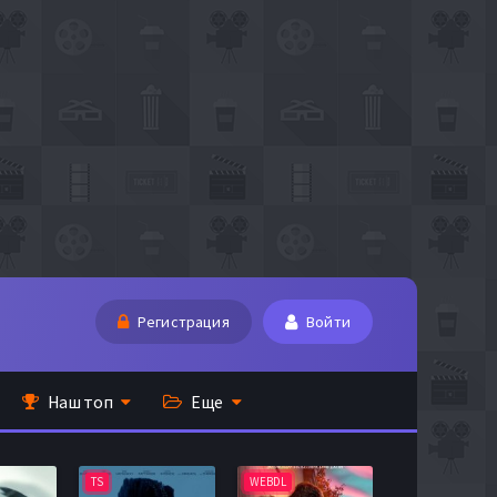
Регистрация
Войти
Наш топ
Еще
TS
WEBDL
TS