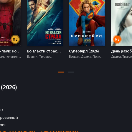
8.2
6.3
Человек-паук: Новый день (2026)
Во власти страха (2026)
Супергерл (2026)
Боевик , Приключения, Фантастика, Фэнтези,
Боевик , Триллер,
Боевик , Драма, Приключения, Фантастика,
(2026)
ия
рованный
 мин
а Муньос Домингес
,
Хулио Сото Гурпиде