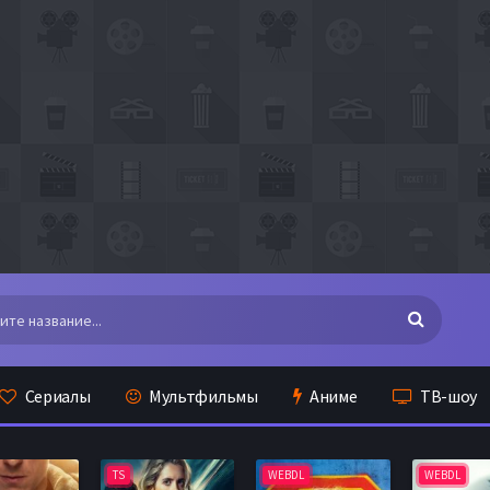
Сериалы
Мультфильмы
Аниме
ТВ-шоу
TS
WEBDL
WEBDL