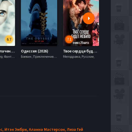
6.7
7.1
День разоблачения (2026)
Одиссея (2026)
Твое сердце будет разбито (2026)
Моана (2026)
Драма, Триллер, Фантастика,
Боевик , Приключения, Фэнтези,
Мелодрама, Русские,
с,
Итэн Эмбри,
Аланна Мастерсон,
Лиза Гей