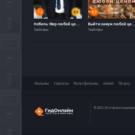
7.1
8.0
6.0
Нобель: Мир любой ценой (2016)
Выйти замуж любой ценой (
Трейлеры
Трейлеры
Фильмы
Сериалы
Мультфильмы
Аниме
ТВ шоу
© 2023, Все права защище