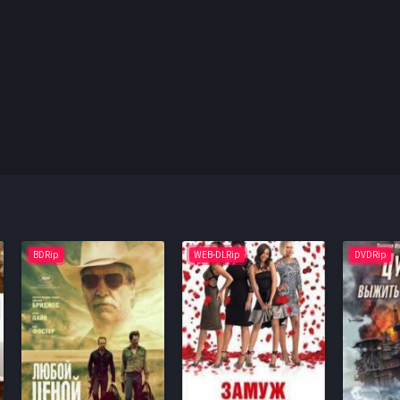
BDRip
WEB-DLRip
DVDRip