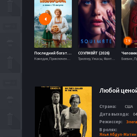
7.9
Последний богатырь. Колобок (2026)
СОУЛМ8ЙТ (2026)
Комедия, Приключения, Фэнтези,
Триллер, Ужасы, Фантастика,
Любой ценой
Страна:
США
Дата выхода:
04
Режиссер:
Элег
В ролях:
Яхья Абдул-Матин 