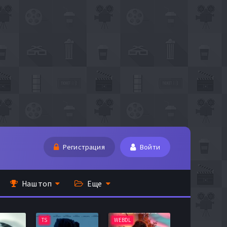
Регистрация
Войти
Наш топ
Еще
TS
WEBDL
TS