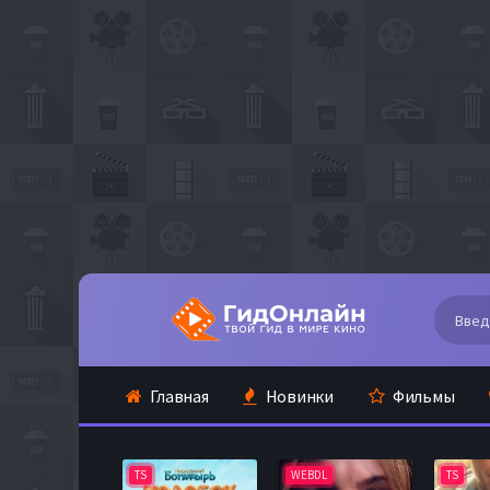
Главная
Новинки
Фильмы
TS
WEBDL
TS