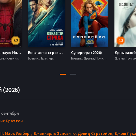
8.2
6.3
Человек-паук: Новый день (2026)
Во власти страха (2026)
Супергерл (2026)
Боевик , Приключения, Фантастика, Фэнтези,
Боевик , Триллер,
Боевик , Драма, Приключения, Фантастика,
 (2026)
 сентября
анс Браттон
II,
Марк Уолберг,
Джанкарло Эспозито,
Дэвид Стрэтэйрн,
Джош Лука