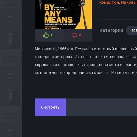
Хэмилтон,
Николь 
Категории
Тр
1
0
Миссисипи, 1966 год. Печально известный мафиозны
гражданские права. Их союз кажется невозможным
скрывается опасная сеть страха, ненависти и власт
котором многие предпочитают молчать. Но смогут ли 
Смотреть