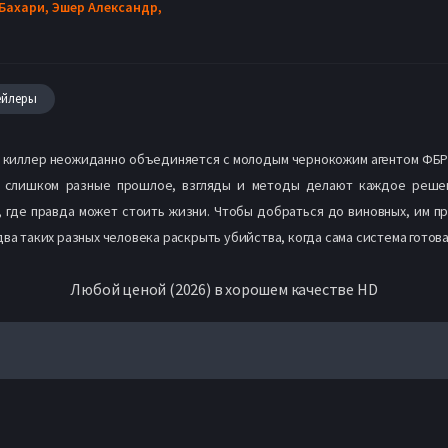
Бахари,
Эшер Александр,
ейлеры
й киллер неожиданно объединяется с молодым чернокожим агентом ФБР
: слишком разные прошлое, взгляды и методы делают каждое реше
и, где правда может стоить жизни. Чтобы добраться до виновных, им п
два таких разных человека раскрыть убийства, когда сама система готов
Любой ценой (2026) в хорошем качестве HD