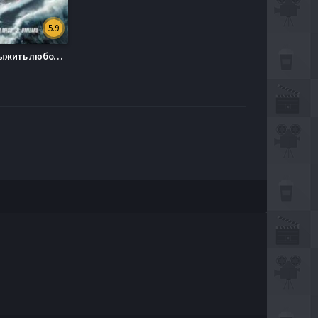
5.9
Цунами: Выжить любой ценой (2010)