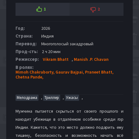
1
2
Год:
2026
Страна:
Индия
Перевод:
Многоголосый закадровый
Прод-сть:
2 ч 20 мин
Режиссер:
Vikram Bhatt
,
Manish .P. Chavan
В ролях:
Mimoh Chakraborty,
Gaurav Bajpai,
Praneet Bhatt,
Chetna Pande,
,
,
,
Мелодрама
Триллер
Ужасы
Мужчина пытается скрыться от своего прошлого и
находит убежище в отдалённом особняке среди гор
Индии. Кажется, что это место должно подарить ему
тишину, безопасность и возможность начать всё