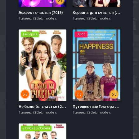
6.7
Эффект счастья (2019)
Корзина для счастья (2020)
Триллер, 720hd, mobilen,
Триллер, 720hd, mobilen,
1-4 Серия
BDRip
5.8
7.3
6.9
Не было бы счастья (2012) 1 Сезон
Путешествие Гектора в поисках счастья (2014)
Триллер, 720hd, mobilen,
Триллер, 720hd, mobilen,
2 Сезон | 1-2 Серия