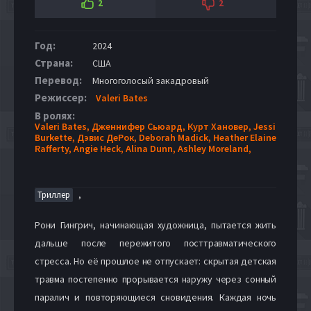
2
2
Год:
2024
Страна:
США
Перевод:
Многоголосый закадровый
Режиссер:
Valeri Bates
В ролях:
Valeri Bates,
Дженнифер Сьюард,
Курт Хановер,
Jessi
Burkette,
Дэвис ДеРок,
Deborah Madick,
Heather Elaine
Rafferty,
Angie Heck,
Alina Dunn,
Ashley Moreland,
,
Триллер
Рони Гингрич, начинающая художница, пытается жить
дальше после пережитого посттравматического
стресса. Но её прошлое не отпускает: скрытая детская
травма постепенно прорывается наружу через сонный
паралич и повторяющиеся сновидения. Каждая ночь