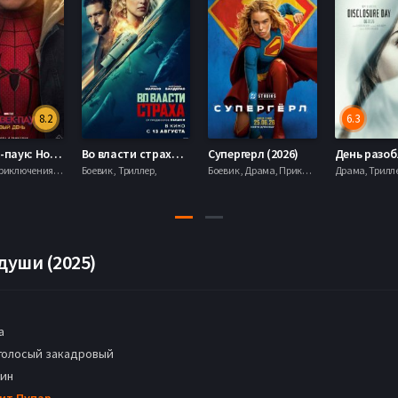
8.2
6.3
Человек-паук: Новый день (2026)
Во власти страха (2026)
Супергерл (2026)
Боевик , Приключения, Фантастика, Фэнтези,
Боевик , Триллер,
Боевик , Драма, Приключения, Фантастика,
души (2025)
а
голосый закадровый
мин
ит Пупар