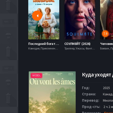
7.9
Последний богатырь. Колобок (2026)
СОУЛМ8ЙТ (2026)
Комедия, Приключения, Фэнтези,
Триллер, Ужасы, Фантастика,
Куда уходят 
WEBDL
Год:
2025
Страна:
Канад
Перевод:
Много
Прод-сть:
2 ч 2 
Режиссер:
Бриж