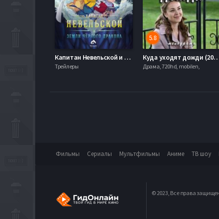
5.8
Капитан Невельской и земли Черного дракона (2026)
Куда уходят дожди (
Трейлеры
Драма, 720hd, mobilen,
Фильмы
Сериалы
Мультфильмы
Аниме
ТВ шоу
© 2023, Все права защище