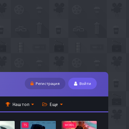
Регистрация
Войти
Наш топ
Еще
TS
WEBDL
TS