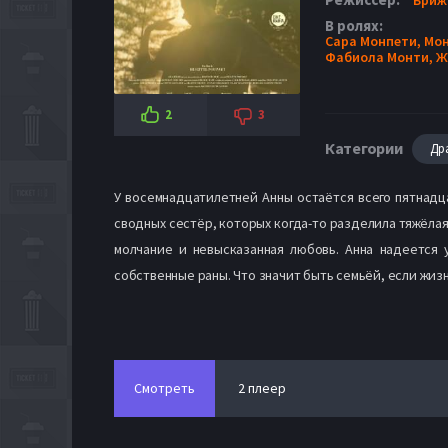
В ролях:
Сара Монпети,
Мон
Фабиола Монти,
Ж
2
3
Категории
Др
У восемнадцатилетней Анны остаётся всего пятнад
сводных сестёр, которых когда-то разделила тяжёла
молчание и невысказанная любовь. Анна надеется у
собственные раны. Что значит быть семьёй, если жиз
Смотреть
2 плеер