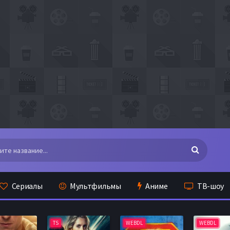
Сериалы
Мультфильмы
Аниме
ТВ-шоу
TS
WEBDL
WEBDL