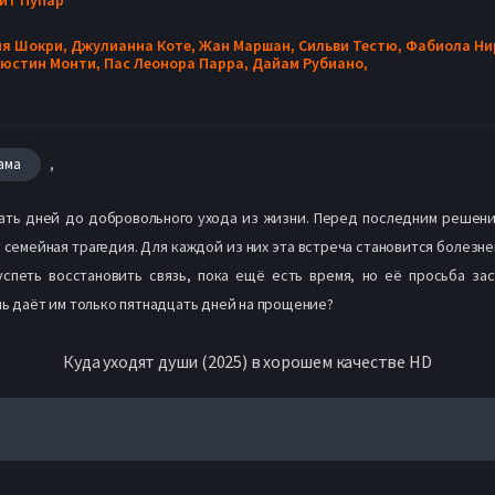
я Шокри,
Джулианна Коте,
Жан Маршан,
Сильви Тестю,
Фабиола Ни
юстин Монти,
Пас Леонора Парра,
Дайам Рубиано,
,
ама
цать дней до добровольного ухода из жизни. Перед последним решени
я семейная трагедия. Для каждой из них эта встреча становится болезн
спеть восстановить связь, пока ещё есть время, но её просьба зас
нь даёт им только пятнадцать дней на прощение?
Куда уходят души (2025) в хорошем качестве HD