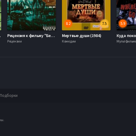
8.2
7.5
5.9
2016)
Рецензия к фильму "Бегущий в лабиринте 2" 2015
Мертвые души (1984)
Рецензии
Комедии
Мультфильм
Подборки
ны.