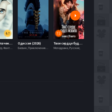
6.7
7.1
День разоблачения (2026)
Одиссея (2026)
Твое сердце будет разбито (2026)
Моана (2026)
Драма, Триллер, Фантастика,
Боевик , Приключения, Фэнтези,
Мелодрама, Русские,