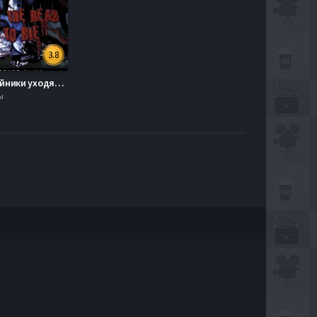
3.8
Куда покойники уходят умирать (2012)
ы