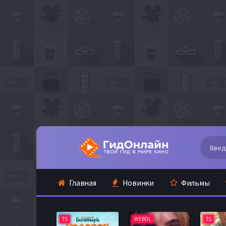
Главная
Новинки
Фильмы
TS
WEBDL
TS