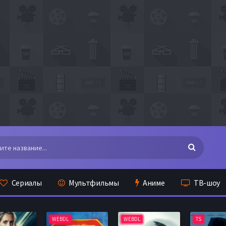
Сериалы
Мультфильмы
Аниме
ТВ-шоу
WEBDL
WEBDL
TS