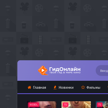
Главная
Новинки
Фильмы
WEBDL
TS
TS