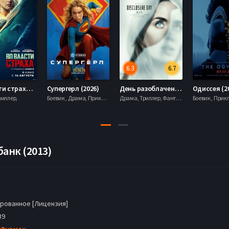
6.3
6.7
Во власти страха (2026)
Супергерл (2026)
День разоблачения (2026)
Одиссея (2
риллер,
Боевик , Драма, Приключения, Фантастика,
Драма, Триллер, Фантастика,
банк (2013)
рованное [Лицензия]
39
 Фурман