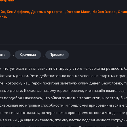
эйк,
Бен Аффлек,
Джемма Артертон,
Энтони Маки,
Майкл Эспер,
Олив
ина,
,
,
ама
Криминал
Триллер
у что увлёкся и стал зависим от игры, у этого человека на редкость
батывать деньги. Ричи действительно весьма успешен в азартных играх, 
те, которому наш герой проиграл заметную сумму денег. Безусловно, 
анные деньги. К счастью нашему герою повезло, и он нашёл владельца, 
з мордобоя. Оказалось, что Айвэн приметил талант Ричи, и поэтому был 
дчёркивая его игровые способности, и предложил присоединиться в его 
о же не смог отказать, но через некоторое время он понял что данное 
я у Ричи. Да ещё и оказалось, что ему плотно подсел на хвост сотрудни