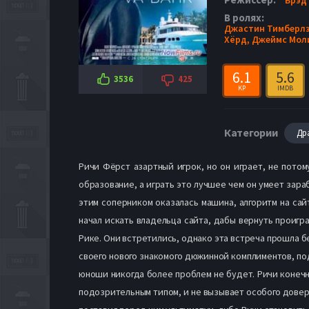
В ролях:
Джастин Тимберл
Хёрд,
Джеймс Мол
6.1
5.6
3536
425
KP
IMDB
Категории
Др
Ричи Фёрст азартный игрок, но он играет, не потом
образование, а играть это лучшее чем он умеет зара
этим соперником оказалась машина, алгоритм на сай
начал искать владельца сайта, дабы вернуть проигр
Рике. Они встретились, однако эта встреча прошла бе
своего нового знакомого дюжинной комплиментов, по
юноши никогда более проблем не будет. Ричи конечн
подозрительным типом, и не вызывает особого довери