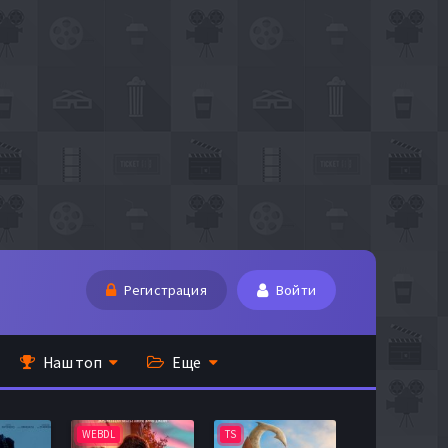
Регистрация
Войти
Наш топ
Еще
WEBDL
TS
BDRip