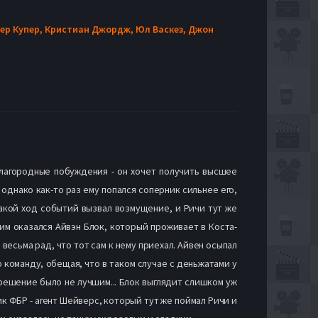
ер Купер,
Кристиан Джордж,
Юл Васкез,
Джон
 благородные побуждения - он хочет получить высшее
однако как-то раз ему попался соперник сильнее его,
такой ход событий вызвал возмущение, и Ричи тут же
им оказался Айвэн Блок, который проживает в Коста-
весьма рад, что тот сам к нему приехал. Айвен осыпал
команду, обещая, что в таком случае с деньжатами у
решение было не лучшим... Блок выглядит слишком уж
к ФБР - агент Шейверс, который тут же поймал Ричи и