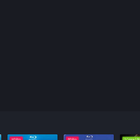
HDRip
BDRip
3 Сезон | 