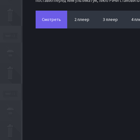
поставил перед ним ультиматум, либо Ричи становитьс
Смотреть
2 плеер
3 плеер
4 пл