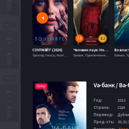
7.9
8.2
СОУЛМ8ЙТ (2026)
Человек-паук: Новый день (2026)
Триллер, Ужасы, Фантастика,
Боевик , Приключения, Фантастика, Фэнтези,
Боевик , Т
Va-банк / Ва-
HDRip
Год:
2013
Страна:
США
Перевод:
Дубли
Прод-сть:
01:31:
Режиссер:
Брэд