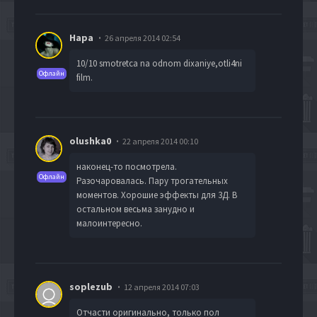
Нара
26 апреля 2014 02:54
10/10 smotretca na odnom dixaniye,otli4ni
Офлайн
film.
olushka0
22 апреля 2014 00:10
наконец-то посмотрела.
Офлайн
Разочаровалась. Пару трогательных
моментов. Хорошие эффекты для 3Д. В
остальном весьма занудно и
малоинтересно.
soplezub
12 апреля 2014 07:03
Отчасти оригинально, только пол