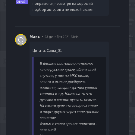
Офлайн
понравился,несмотря на хороший
подбор актеров и неплохой сюжет.
Макc
23 декабря 2021 23:44
Цитата: Саша_81
В фильме постоянно намекают
какие русские тупые, сбили свой
спутник, у них на МКС вилки,
ключи и всякая дребедень
валяется, заедает датчик уровня
топлива и т.д. Намек на то что
русских в космос пускать нельзя.
На самом деле это пендосы такие
и видят других через свое грязное
сознание.
Фильм с точки зрения политики -
заказной.