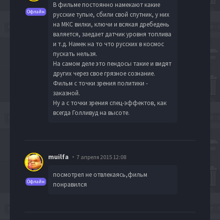
В фильме постоянно намекают какие
Офлайн
русские тупые, сбили свой спутник, у них
на МКС вилки, ключи и всякая дребедень
валяется, заедает датчик уровня топлива
и т.д. Намек на то что русских в космос
пускать нельзя.
На самом деле это пендосы такие и видят
других через свое грязное сознание.
Фильм с точки зрения политики -
заказной.
Ну а с точки зрения спец-эффектов, как
всегда Голливуд на высоте.
muilfa
7 апреля 2015 12:08
посмотрел не отвлекаясь,фильм
Офлайн
понравился