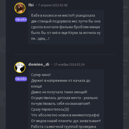
fbi
7 апреля 2015 02:08
бабе в космосе не место!!! ухандохала
Офлайн
две станцый подорвала мкс лутче бы она
сдохла в ночале фильма броблем менше
было бы от ниё и еще Клуни за мочила ну
пи...здец....!
domino_di
17 ноября 2014 02:24
Супер кино!
Офлайн
Держит в напряжении от начала до
конца!
Давно не получала таких эмоций!
Осуществилась детская мечта - реально
почувствовать себя косманавтом!!!
Сразу перехотелось))))
Что абсолютно новое в кинематографе)
От видов нашей планеты дух захватывает!
Работа съемочной группой проведена