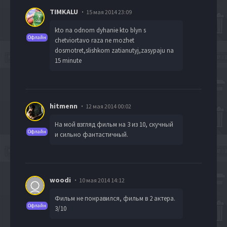
TIMKALU
15 мая 2014 23:09
kto na odnom dyhanie kto blyn s
Офлайн
chetviortavo raza ne mozhet
dosmotret,slishkom zatianutyj,zasypaju na
15 minute
hitmenn
12 мая 2014 00:02
На мой взгляд фильм на 3 из 10, скучный
Офлайн
и сильно фантастичный.
woodi
10 мая 2014 14:12
Фильм не понравился, фильм в 2 актера.
Офлайн
3/10