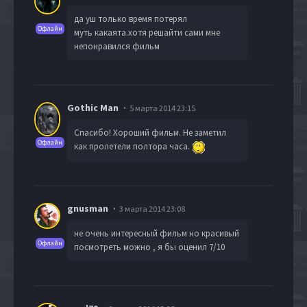
да уш только время потерял
Офлайн
муть какаята.хотя решайти сами мне
непонравился фильм
Gothic Man
5 марта 2014 23:15
Спасибо! Хороший фильм. Не заметил
Офлайн
как пролетели полтора часа.
gnusman
3 марта 2014 23:08
не очень интересный фильм но красивый
Офлайн
посмотреть можно , я бы оценил 7/10