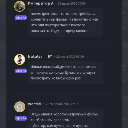
Император А
27 июля 2016 04:06
посмотрел пока что только трейлер.........
Офлайн
сомнительный фильм, не понятно о чем,
что они полтора часа в космосе
показывать будут не представляю....
Natalya__97
22 июля 2016 00:09
Фильм классный,держит в напряжении
Офлайн
от начала до конца.Думаю его следует
посмотреть хотя-бы один раз.
wert65
28 февраля 2016 22:17
Задумывался короткометражный фильм
Офлайн
с небольшим диалогом..
- Доктор, вам нужно отстегнуться.