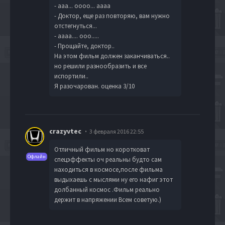
- ааа... оооо... аааа
- Доктор, еще раз повторяю, вам нужно
отстегнуться...
- аааа.... ооо.....
- Прощайте, доктор..
На этом фильм должен заканчиваться..
но решили разнообразить и все
испортили..
Я разочарован. оценка 3/10
crazyvtec
3 февраля 2016 22:55
Отличный фильм но коротковат
Офлайн
спецэффекты оч реальны будто сам
находиться в космосе,после фильма
выдыхаешь с мыслями ну его нафиг этот
долбанный космос .Фильм реально
держит в напряжении Всем советую.)