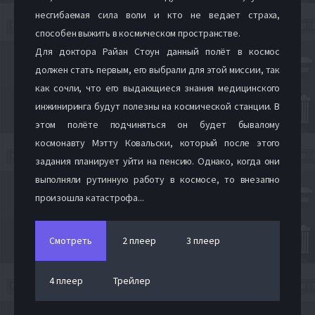
несгибаемая сила воли и кто не ведает страха,
способен выжить в космическом пространстве.
Для доктора Райан Стоун данный полёт в космос
должен стать первым, его выбрали для этой миссии, так
как сочли, что его выдающиеся знания медицинского
инжиниринга будут полезны на космической станции. В
этом полёте подчиняться он будет бывалому
космонавту Мэтту Ковальски, который после этого
задания планирует уйти на пенсию. Однако, когда они
выполняли рутинную работу в космосе, то внезапно
произошла катастрофа...
Смотреть
2 плеер
3 плеер
4 плеер
Трейлер