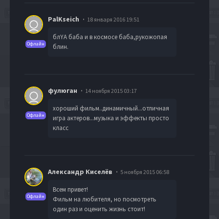
PalKseich
18 января 2016 19:51
блYA баба и в космосе баба,рукожопая
Офлайн
блин.
фулюган
14 ноября 2015 03:17
хороший фильм..динамичный...отличная
Офлайн
игра актеров...музыка и эффекты просто
класс
Александр Киселёв
5 ноября 2015 06:58
Всем привет!
Офлайн
Фильм на любителя, но посмотреть
один раз и оценить жизнь стоит!