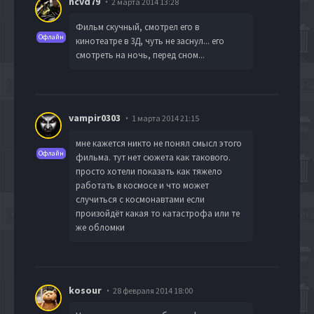
ncvd79
2 марта 2014 13:28
Фильм скучный, смотрел его в
Офлайн
кинотеатре в 3Д, чуть не заснул... его
смотреть на ночь, перед сном...
vampir0303
1 марта 2014 21:15
мне кажется никто не понял смысл этого
Офлайн
фильма. тут нет сюжета как такового.
просто хотели показать как тяжело
работать в космосе и что может
случиться с космонавтами если
произойдёт какая то катастрофа или те
же обломки
kosour
28 февраля 2014 18:00