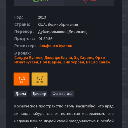
Год:
2013
Страна:
США, Великобритания
Перевод:
Дублированное [Лицензия]
Прод-сть:
01:30:56
Режиссер:
Альфонсо Куарон
В ролях:
Сандра Буллок,
Джордж Клуни,
Эд Харрис,
Орто
Игнатиуссен,
Пол Шарма,
Эми Уоррен,
Башер Саваж,
7.5
7.7
KP
IMDB
,
,
Драма
Триллер
Фантастика
Космическое пространство столь масштабно, что вряд
ли когда-нибудь станет полностью изведанным, оно
издавна манило людей своей загадочностью и особой