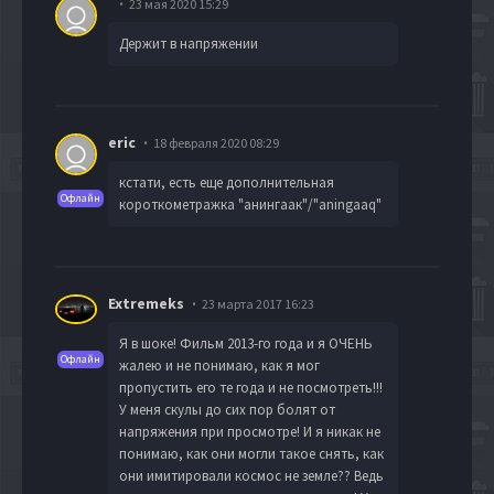
23 мая 2020 15:29
Держит в напряжении
eric
18 февраля 2020 08:29
кстати, есть еще дополнительная
Офлайн
короткометражка "анингаак"/"aningaaq"
Extremeks
23 марта 2017 16:23
Я в шоке! Фильм 2013-го года и я ОЧЕНЬ
Офлайн
жалею и не понимаю, как я мог
пропустить его те года и не посмотреть!!!
У меня скулы до сих пор болят от
напряжения при просмотре! И я никак не
понимаю, как они могли такое снять, как
они имитировали космос не земле?? Ведь