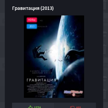
Гравитация (2013)
HDRip
2013
1774
403