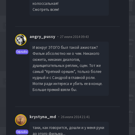
колоссальная!
Смотреть всем!
angry_pussy
27 июля 2014 09:43
И вокруг ЭТОГО был такой ажиотаж?
Офлайн
Фильм абсолютно ни о чем. Никакого
сюжета, никаких диалогов,
душещипательных реплик, сцен. Тот же
самый "Крепкий орешек", только более
нудный и с Сандрой в главной роли.
Могли ради интереса и убить ее в конце.
Больше премий взяли бы.
krystyna_md
26 июля 2014 21:41
таки, как говорится, дошли и у меня руки
Офлайн
до этого фильма...