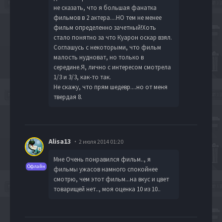
не сказать, что я большая фанатка
фильмов в 2 актера....НО тем не менее
фильм определенно зачетный!Хоть
стало понятно за что Куарон оскар взял.
Соглашусь с некоторыми, что фильм
малость нудноват, но только в
середине.Я, лично с интересом смотрела
1/3 и 3/3, как-то так.
Не скажу, что прям шедевр....но от меня
твердая 8.
Alisa13
2 июля 2014 01:20
Мне Очень понравился фильм.., я
Офлайн
фильмы ужасов намного спокойнее
смотрю, чем этот фильм...на вкус и цвет
товарищей нет.., моя оценка 10 из 10..