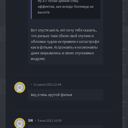
Ну а с точки зрения спец-
эффектов, как всегда Голливуд на
высоте.
Вот спустя шесть лет хочу тебе сказать,
что рюзькэ таки сбили свой спутник и
обломки чудом не привели к катастрофе
как в фтльме. Астронавты и космонавты
даже закрывались в своих спускаемых
модулях.
21 июня 2021 22:44
вау,очень крутой фильм
SN
5 мая 2021 16:09