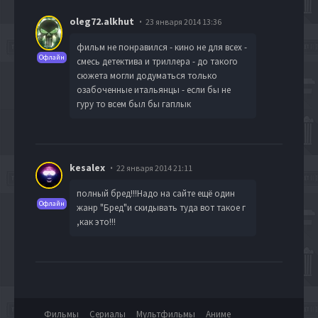
oleg72.alkhut
23 января 2014 13:36
фильм не понравился - кино не для всех -
Офлайн
смесь детектива и триллера - до такого
сюжета могли додуматься только
озабоченные итальянцы - если бы не
гуру то всем был бы гаплык
kesalex
22 января 2014 21:11
полный бред!!!Надо на сайте ещё один
Офлайн
жанр "Бред"и скидывать туда вот такое г
,как это!!!
Фильмы
Сериалы
Мультфильмы
Аниме