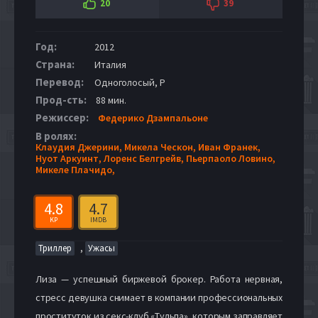
20
39
Год:
2012
Страна:
Италия
Перевод:
Одноголосый, P
Прод-сть:
88 мин.
Режиссер:
Федерико Дзампальоне
В ролях:
Клаудия Джерини,
Микела Ческон,
Иван Франек,
Нуот Аркуинт,
Лоренс Белгрейв,
Пьерпаоло Ловино,
Микеле Плачидо,
4.8
4.7
KP
IMDB
,
Триллер
Ужасы
Лиза — успешный биржевой брокер. Работа нервная,
стресс девушка снимает в компании профессиональных
проституток из секс-клуб «Тульпа», которым заправляет