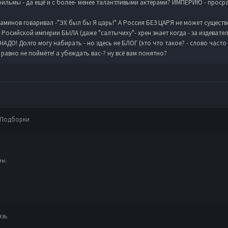
фильмы - да ещё и с более- менее талантливыми актерами? ИМПЕРИЮ - просра
инов говаривал -"ЭХ был бы Я царь!" А Россия БЕЗ ЦАРЯ не может существо
осийской империи БЫЛА (даже "салтычиху"- хрен знает когда - за издевател
АДО! Долго могу набирать - но здесь не БЛОГ (это что такое? - слово часто
равно не поймёте! а убеждать вас-? ну всё вам понятно?
Подборки
ны.
язь