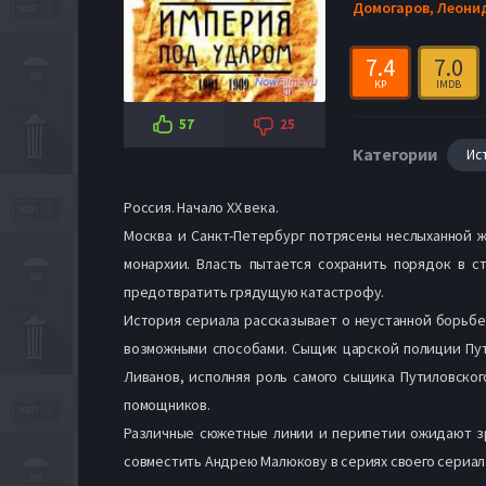
Домогаров,
Леони
7.4
7.0
KP
IMDB
57
25
Категории
Ис
Россия. Начало ХХ века.
Москва и Санкт-Петербург потрясены неслыханной ж
монархии. Власть пытается сохранить порядок в 
предотвратить грядущую катастрофу.
История сериала рассказывает о неустанной борьбе
возможными способами. Сыщик царской полиции Пути
Ливанов, исполняя роль самого сыщика Путиловског
помощников.
Различные сюжетные линии и перипетии ожидают зри
совместить Андрею Малюкову в сериях своего сериал