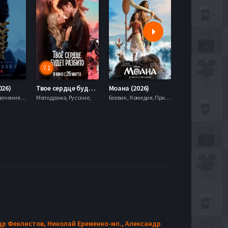
1
5.9
6.3
7.1
Твое сердце будет разбито (2026)
Моана (2026)
Смерть Робина Гуда (2026)
Обсесси
драма, Русские,
Боевик , Комедия, Приключения, Семейный, Фэнтези,
Боевик , Драма, Приключения,
Ужасы,
др Феклистов,
Николай Еременко-мл.,
Александр