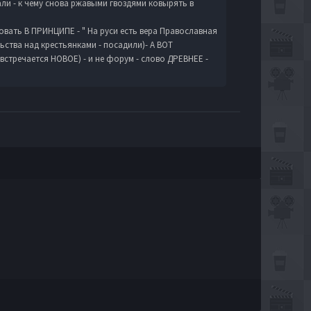
ли - к чему снова ржавыми гвоздями ковырять в
вать В ПРИНЦИПЕ - " На руси есть вера Православная
ьства над крестьянками - посадили)- А ВОТ
 встречается НОВОЕ) - и не форум - слово ДРЕВНЕЕ -