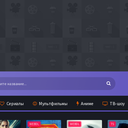
Сериалы
Мультфильмы
Аниме
ТВ-шоу
WEBDL
WEBDL
TS
WE