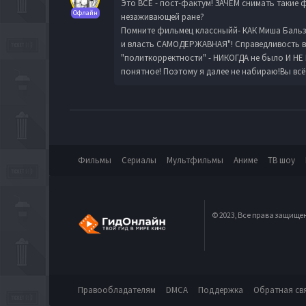
Это ВСЁ - пост-фактум! ЗАЧЕМ снимать такие 
Офлайн
незаживающей ране?
Помните фильмец классныйй- КАК Миша Бальзам
и власть САМОДЕРЖАВНАЯ"! Справедливость в Р
"политкорректности" - НИКОГДА не было И НЕ Н
понятное! Поэтому я далее не набираю!Вы всё 
Фильмы
Сериалы
Мультфильмы
Аниме
ТВ шоу
© 2023, Все права защище
Правообладателям
DMCA
Поддержка
Обратная св