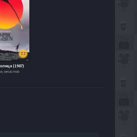
7.7
олнца (1987)
, serial.mob