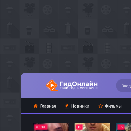
Главная
Новинки
Фильмы
WEBDL
TS
TS