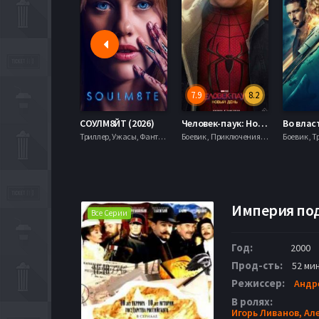
7.9
8.2
СОУЛМ8ЙТ (2026)
Человек-паук: Новый день (2026)
Во власти страха (2026)
Триллер, Ужасы, Фантастика,
Боевик , Приключения, Фантастика, Фэнтези,
Боевик , Триллер,
Империя под
Все Серии
Год:
2000
Прод-сть:
52 мин
Режиссер:
Андр
В ролях:
Игорь Ливанов,
Ал