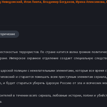
д Неведомский,
Илзе Лиепа,
Владимир Богданов,
Ирина Апексимова,
торические
естокостью террористов. По стране катится волна громких политиче
стране. Имперское охранное отделение создает специальную следств
 царской полиции с нежелательными элементами, которые все время 
ловский и старается помешать всем преступным элементам сериала, а
о, и будет стараться уберечь Царскую Россию от зла и всяческих м
телей в течении всего сериала, любовные истории, погони и убийст
а.