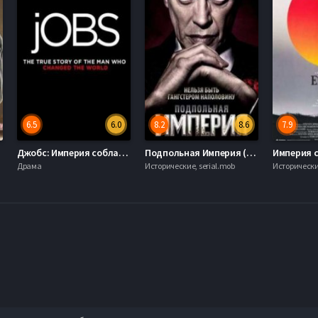
6.5
6.0
8.2
8.6
7.9
Джобс: Империя соблазна (2013)
Подпольная Империя (1-5 Сезон)
Империя с
Драма
Исторические, serial.mob
Исторические