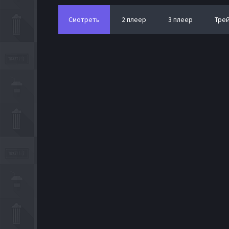
Смотреть
2 плеер
3 плеер
Тре