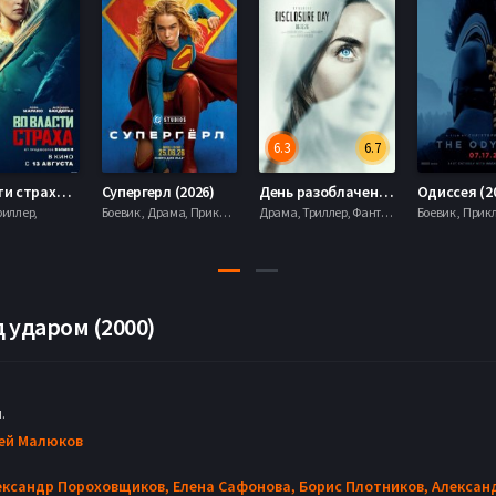
6.3
6.7
7.
Супергерл (2026)
День разоблачения (2026)
Одиссея (2026)
Боевик , Драма, Приключения, Фантастика,
Драма, Триллер, Фантастика,
Боевик , Приключения, Фэнтези,
Мело
 ударом (2000)
.
ей Малюков
ександр Пороховщиков,
Елена Сафонова,
Борис Плотников,
Алексан