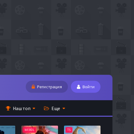
Регистрация
Войти
Наш топ
Еще
BDL
TS
BDRip
WEBDL