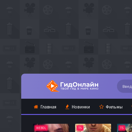
Главная
Новинки
Фильмы
WEBDL
TS
TS