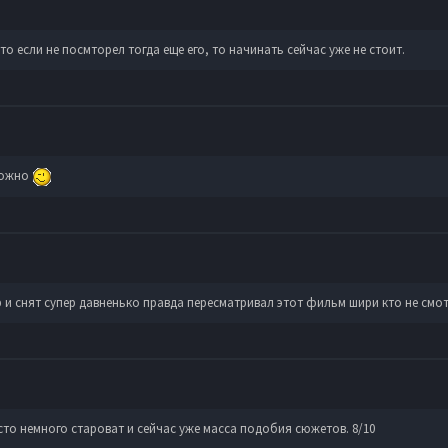
о если не посмторел тогда еще его, то начинать сейчас уже не стоит.
можно
 и снят супер давненько правда пересматривал этот фильм шири кто не смо
то немного староват и сейчас уже масса подобия сюжетов. 8/10