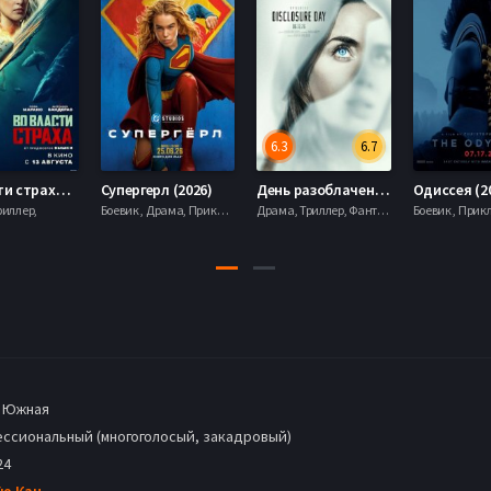
6.3
6.7
Во власти страха (2026)
Супергерл (2026)
День разоблачения (2026)
Одиссея (2
риллер,
Боевик , Драма, Приключения, Фантастика,
Драма, Триллер, Фантастика,
 Южная
ссиональный (многоголосый, закадровый)
24
Гю Кан