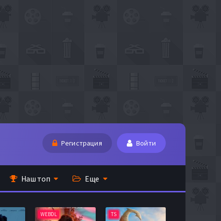
Регистрация
Войти
Наш топ
Еще
WEBDL
TS
BDRip