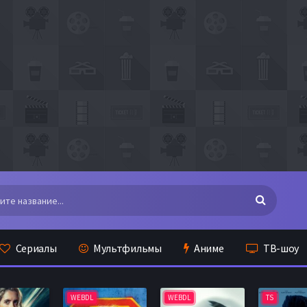
Сериалы
Мультфильмы
Аниме
ТВ-шоу
WEBDL
WEBDL
TS