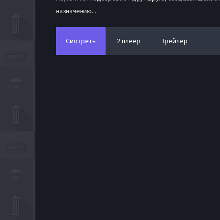
назначению...
Смотреть
2 плеер
Трейлер