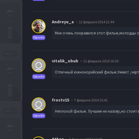
Andreyu_a
12 февраля 2014 22:44
Мне очень понравился этот фильм,молодцы о
Офлайн
vitalik_obuh
11 февраля 2014 16:30
Отличный южнокорейский фильм.Умеют ,черти,
Офлайн
frostv15
7 февраля 2014 15:41
Неплохой фильм. Лучшим не назову,но стоит в
Офлайн