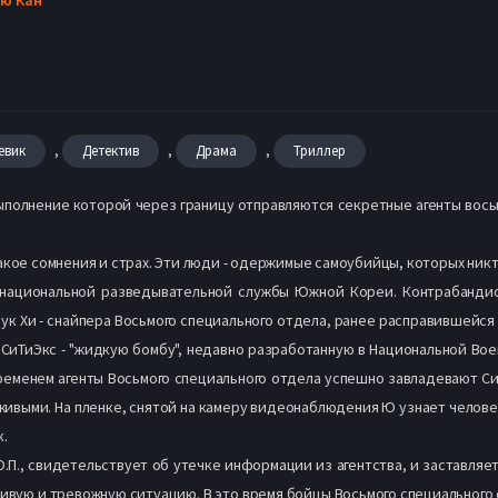
,
,
,
евик
Детектив
Драма
Триллер
ыполнение которой через границу отправляются секретные агенты вос
акое сомнения и страх. Эти люди - одержимые самоубийцы, которых никт
й национальной разведывательной службы Южной Кореи. Контрабандис
рук Хи - снайпера Восьмого специального отдела, ранее расправившейся
 СиТиЭкс - "жидкую бомбу", недавно разработанную в Национальной Во
ременем агенты Восьмого специального отдела успешно завладевают СиТ
ивыми. На пленке, снятой на камеру видеонаблюдения Ю узнает человека
к.
О.П., свидетельствует об утечке информации из агентства, и заставляе
ливую и тревожную ситуацию. В это время бойцы Восьмого специального