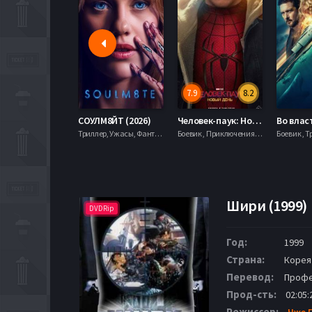
7.9
8.2
СОУЛМ8ЙТ (2026)
Человек-паук: Новый день (2026)
Триллер, Ужасы, Фантастика,
Боевик , Приключения, Фантастика, Фэнтези,
Боевик , Т
Шири (1999)
DVDRip
Год:
1999
Страна:
Корея
Перевод:
Профе
Прод-сть:
02:05:
Режиссер:
Чже 