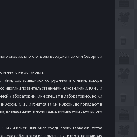
ьмого специального отдела вооруженных сил Северной
о и ничто не остановит.
т Лим, согласившийся сотрудничать с ними, вскоре
 со многими правительственными чиновниками. Ю и Ли
енной Лаборатории. Они спешат в лабораторию, но Хи
иЭксом. Ю и Ли гонятся за СиТиЭксом, но попадают в
, вовлеченного в похищение взрывчатки - это ни кто
т Ю и Ли искать шпионов среди своих. Глава агентства
 отдела собираются использовать СиТиЭкс по прямому