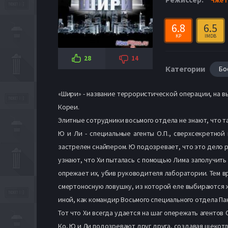
6.8
6.5
KP
IMDB
28
14
Категории
Бо
«Шири» - название террористической операции, на в
Кореи.
Элитные сотрудники восьмого отдела не знают, что т
Ю и Ли - специальные агенты О.П., сверхсекретно
застрелен снайпером. Ю подозревает, что это дело 
узнают, что Хи пыталась с помощью Лима заполучить
опрежает их, убив руководителя лаборатории. Тем в
смертоносную ловушку, из которой еле выбираются ж
иной, как командир Восьмого специального отдела Па
Тот что Хи всегда удается на шаг опережать агентов 
Ко, Ю и Ли подозревают друг друга, создавая щекот