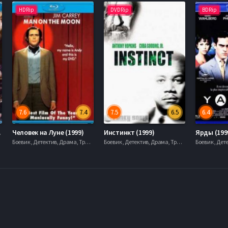
HDRip
DVDRip
BDRip
7.6
7.4
7.5
6.5
6.4
1999)
Человек на Луне (1999)
Инстинкт (1999)
Ярды (199
Боевик , Детектив, Драма, Триллер, 2000
Боевик , Детектив, Драма, Триллер, 2000