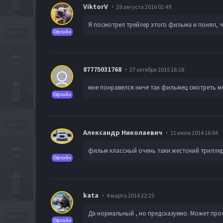
ViktorV
28 августа 2016 02:49
Я посмотрел трейлер этого фильма и понял, чт
Офлайн
87775031768
27 октября 2015 16:18
мне понравелся ниче так фильмец смотреть 
Офлайн
Александр Николаевич
11 июля 2014 16:04
фильм классный очень таки жестокий триллер
Офлайн
kata
4 марта 2014 22:25
Да нормальный , но предсказуемо. Может прос
Офлайн