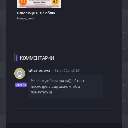
5.7
6.0
Революция, я люблю тебя! (2010)
Мелодрамы
КОММЕН
ТАРИИ
tillarionova
8 мая 2014 15:18
Милая и добрая сказка))). Стоит
Офлайн
посмотреть девушкам, чтобы
помечтать)))