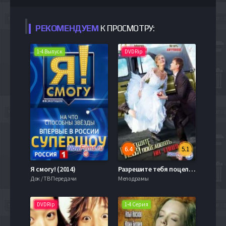
РЕКОМЕНДУЕМ
К ПРОСМОТРУ:
1-4 Выпуск
DVDRip
6.4
5.1
Я смогу! (2014)
Разрешите тебя поцеловать... на свадьбе (2013)
Док / ТВ Передачи
Мелодрамы
DVDRip
1-4 Серия