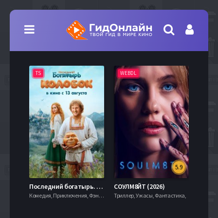
TS
WEBDL
TS
5.9
8.0
Последний богатырь. Колобок (2026)
СОУЛМ8ЙТ (2026)
Комедия, Приключения, Фэнтези,
Триллер, Ужасы, Фантастика,