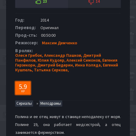
23
14
Год:
2014
Перевод:
Оригинал
Прод-сть:
00:50:00
Режиссер:
Максим Демченко
В ролях:
Олеся Грибок,
Александр Пашков,
Дмитрий
Панфилов,
Юлия Кудояр,
Алексей Симонов,
Евгения
Гирзекорн,
Дмитрий Бедерин,
Инна Коляда,
Евгений
Кушпель,
Татьяна Серкова,
5.9
KP
»
Сериалы
Мелодрамы
Полина и ее отец живут в станице неподалеку от моря.
Полине 19, она работает медсестрой, а отец
занимается фермерством.