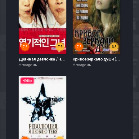
7.6
7.9
7.6
6.5
Дрянная девчонка / Несносная девчонка (2001)
Кривое зеркало души (2013)
Мелодрамы
Мелодрамы
HDRip