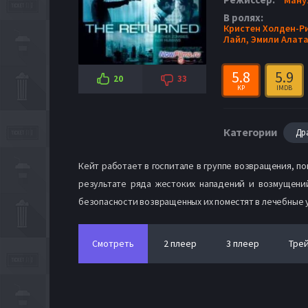
В ролях:
Кристен Холден-Р
Лайл,
Эмили Алата
5.8
5.9
20
33
KP
IMDB
Категории
Др
Кейт работает в госпитале в группе возвращения, п
результате ряда жестоких нападений и возмущений
безопасности возвращенных их поместят в лечебные 
Смотреть
2 плеер
3 плеер
Тре