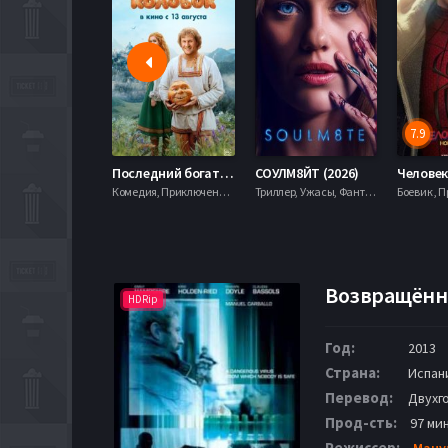
7.9
Последний богатырь. Колобок (2026)
СОУЛМ8ЙТ (2026)
Комедия, Приключения, Фэнтези,
Триллер, Ужасы, Фантастика,
Возвращённы
HDRip
Год:
2013
Страна:
Испани
Перевод:
Двухго
Прод-сть:
97 мин
Режиссер:
Ману