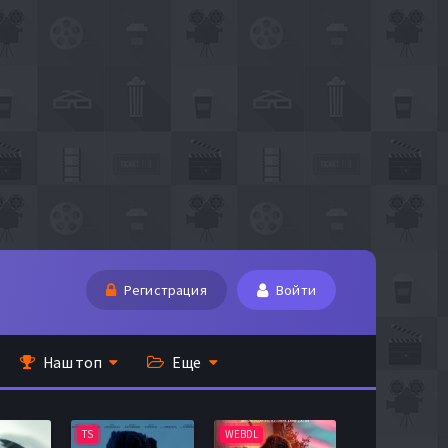
Регистрация
Войти
Наш топ
Еще
TS
WEBDL
TS