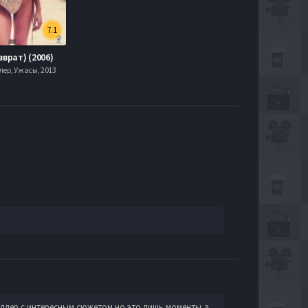
7.1
зврат) (2006)
лер, Ужасы, 2013
иллер с интересным сюжетом но это лишь моменты,а