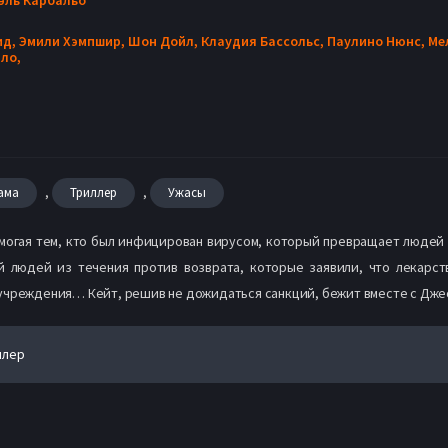
ид,
Эмили Хэмпшир,
Шон Дойл,
Клаудия Бассольс,
Паулино Нюнс,
Ме
ло,
,
,
ама
Триллер
Ужасы
омогая тем, кто был инфицирован вирусом, который превращает людей 
 людей из течения против возврата, которые заявили, что лекарст
учреждения… Кейт, решив не дожидаться санкций, бежит вместе с Джес
йлер