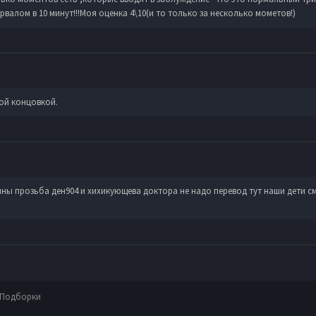
валом в 10 минут!!!Моя оценка 4\10(и то только за несколько мометов!)
ой концовкой.
ины прозьба ден904 и хихикующева доктора не надо перевод тут наши дети 
Подборки