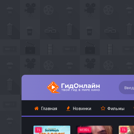
Главная
Новинки
Фильмы
TS
WEBDL
TS