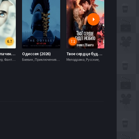
6.7
7.1
День разоблачения (2026)
Одиссея (2026)
Твое сердце будет разбито (2026)
Моана (2026)
Драма, Триллер, Фантастика,
Боевик , Приключения, Фэнтези,
Мелодрама, Русские,