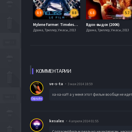
8.9
8.8
6.8
5.7
Mylene Farmer: Timeless 2013 - Le Film (2013)
Вдох-выдох (2006)
Драма, Триллер, Ужасы, 2013
Драма, Триллер, Ужасы, 2013
КОММЕН
ТАРИИ
ve-s-ta
3 мая 2014 18:59
ха-ха-ха!!! а у меня этот фильм вообще не иде
Офлайн
kesalex
4 апреля 2014 01:55
Согласен!фильм реально не интересен, неско