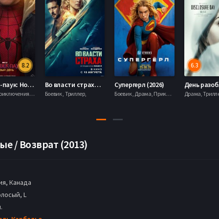
8.2
6.3
Человек-паук: Новый день (2026)
Во власти страха (2026)
Супергерл (2026)
Боевик , Приключения, Фантастика, Фэнтези,
Боевик , Триллер,
Боевик , Драма, Приключения, Фантастика,
е / Возврат (2013)
я, Канада
лосый, L
.
эль Карбальо