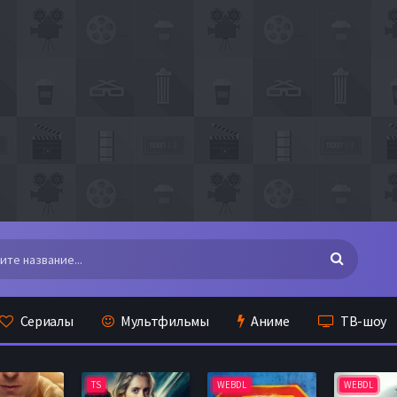
Сериалы
Мультфильмы
Аниме
ТВ-шоу
TS
WEBDL
WEBDL