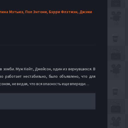
лина Мэтьюз,
Пол Энтони,
Бэрри Флэтмэн,
Джэми
в зомби. Муж Кейт, Джейсон, один из вернувшихся. В
во работает нестабильно, было объявлено, что для
оном, не ведая, что вся опасность еще впереди…