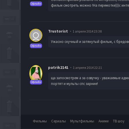
Офлайн
фильм смотреть можно !На перемотке)))с интер
Trustorist
1 апреля 2014 23:38
Ужасно скучный и затянутый фильм, с бредов
Офлайн
patrik2141
1 апреля 2014 22:21
ща запосмотрем а за озвучку - уважаемые адм
Офлайн
портят и мульты спс зарние!
Фильмы
Сериалы
Мультфильмы
Аниме
ТВ шоу