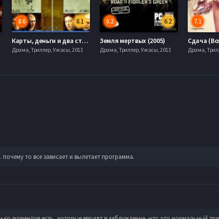
8.6
8.1
6.2
6.2
7.1
Карты, деньги и два ствола (1998)
Земля мертвых (2005)
Сдача (Во
Драма, Триллер, Ужасы, 2013
Драма, Триллер, Ужасы, 2013
Драма, Трил
т. почему то все зависает и вылетает программа.
лько моментов есть ,которые вводят в заблуждение -что это нормальный тр