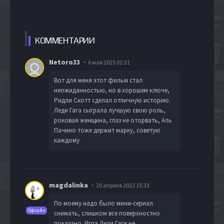
КОММЕН
ТАРИИ
Netoro33
6 мая 2025 02:31
Вот для меня этот фильм стал
неожиданностью, но в хорошем ключе,
Ридли Скотт сделал отличную историю.
Леди Гага сыграла лучшую свою роль,
роковая женщина, глаз не оторвать, Аль
Пачино тоже держит марку, советую
каждому
magdalinka
20 апреля 2022 15:33
По моему надо было мини-сериал
Офлайн
снимать, слишком все поверхностно
показано. Игра Леди Гаги не