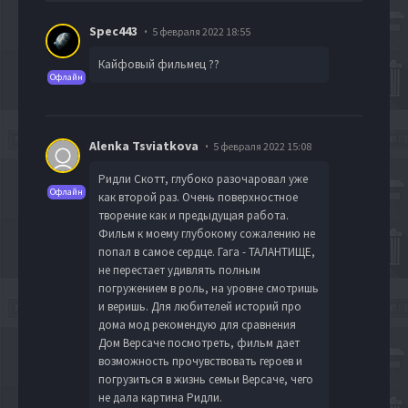
Spec443
5 февраля 2022 18:55
Кайфовый фильмец ??
Офлайн
Alenka Tsviatkova
5 февраля 2022 15:08
Ридли Скотт, глубоко разочаровал уже
Офлайн
как второй раз. Очень поверхностное
творение как и предыдущая работа.
Фильм к моему глубокому сожалению не
попал в самое сердце. Гага - ТАЛАНТИЩЕ,
не перестает удивлять полным
погружением в роль, на уровне смотришь
и веришь. Для любителей историй про
дома мод рекомендую для сравнения
Дом Версаче посмотреть, фильм дает
возможность прочувствовать героев и
погрузиться в жизнь семьи Версаче, чего
не дала картина Ридли.