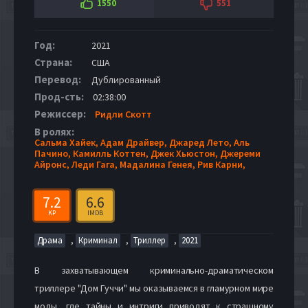
1550
551
Год:
2021
Страна:
США
Перевод:
Дублированный
Прод-сть:
02:38:00
Режиссер:
Ридли Скотт
В ролях:
Сальма Хайек,
Адам Драйвер,
Джаред Лето,
Аль
Пачино,
Камилль Коттен,
Джек Хьюстон,
Джереми
Айронс,
Леди Гага,
Мадалина Генея,
Рив Карни,
7.2
6.6
KP
IMDB
,
,
,
Драма
Криминал
Триллер
2021
В захватывающем криминально-драматическом
триллере "Дом Гуччи" мы оказываемся в гламурном мире
моды, где тайны и интриги приводят к страшному