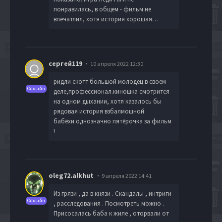
понравилась, в общем - фильм не
впечатлил, хотя история хорошая…
сергей119
10 апреля 2022 12:30
ридли скотт большой молодец в своем
Офлайн
деле,профессионал.киношка смотрится
на одном дыхании, хотя казалось бы
рядовая история взбалмошной
бабёхи.однозначно пятёрочка за фильм
!
oleg72.alkhut
9 апреля 2022 14:41
Из грязи , да в князи . Скандалы , интриги
Офлайн
, расследования . Посмотреть можно .
Присосалась баба к жиле , оторвали от