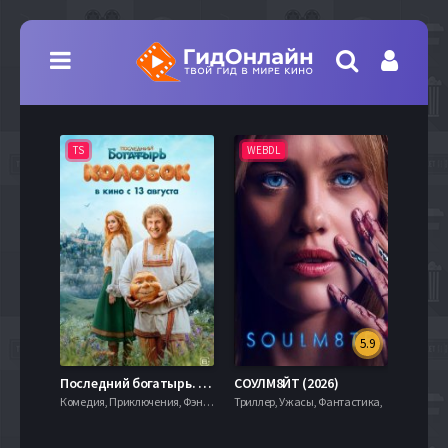
TS
WEBDL
TS
5.9
8.0
Последний богатырь. Колобок (2026)
СОУЛМ8ЙТ (2026)
Комедия, Приключения, Фэнтези,
Триллер, Ужасы, Фантастика,