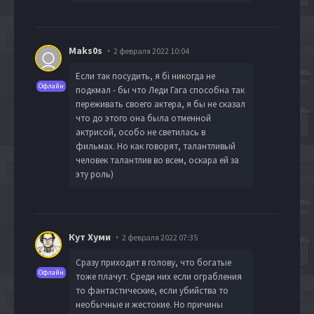
Maks0s
2 февраля 2022 10:04
Если так посудить, я бі никогда не
Офлайн
подкмал - бы что Леди Гага способна так
переживать своего актера, я бы не сказал
что до этого она была отменной
актрисой, особо не светилась в
фильмах. Но как говорят, талантливый
человек талантлив во всем, оскара ей за
эту роль)
Кут Хуми
2 февраля 2022 07:35
Сразу приходит в голову, что богатые
Офлайн
тоже плачут. Среди них если ограбления
то фантастические, если убийства то
необычные и жестокие. Но причины