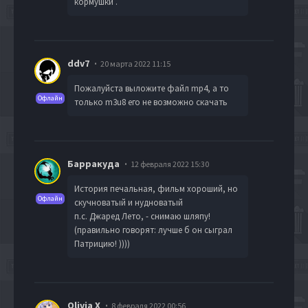
кормушки .
ddv7
20 марта 2022 11:15
Пожалуйста выложите файл mp4, а то
Офлайн
только m3u8 его не возможно скачать
Барракуда
12 февраля 2022 15:30
История печальная, фильм хороший, но
Офлайн
скучноватый и нудноватый
п.с. Джаред Лето, - снимаю шляпу!
(правильно говорят: лучше б он сыграл
Патрицию! ))))
Olivia X
8 февраля 2022 00:56