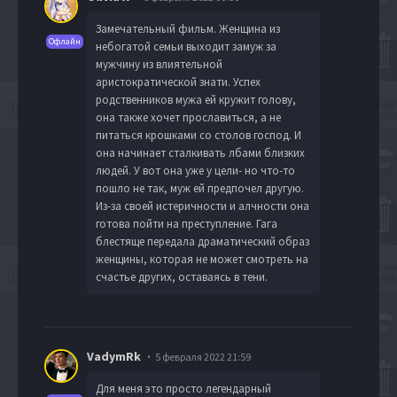
Замечательный фильм. Женщина из
Офлайн
небогатой семьи выходит замуж за
мужчину из влиятельной
аристократической знати. Успех
родственников мужа ей кружит голову,
она также хочет прославиться, а не
питаться крошками со столов господ. И
она начинает сталкивать лбами близких
людей. У вот она уже у цели- но что-то
пошло не так, муж ей предпочел другую.
Из-за своей истеричности и алчности она
готова пойти на преступление. Гага
блестяще передала драматический образ
женщины, которая не может смотреть на
счастье других, оставаясь в тени.
VadymRk
5 февраля 2022 21:59
Для меня это просто легендарный