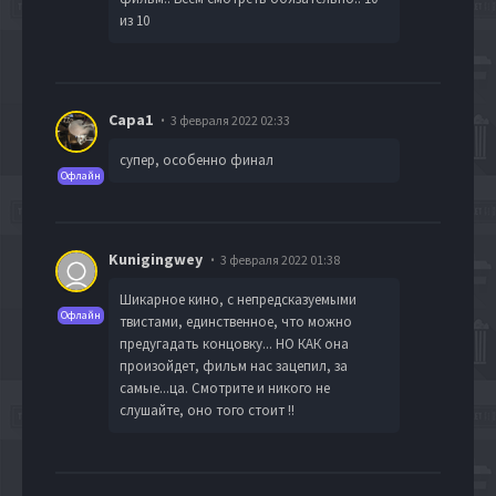
из 10
Сара1
3 февраля 2022 02:33
супер, особенно финал
Офлайн
Kunigingwey
3 февраля 2022 01:38
Шикарное кино, с непредсказуемыми
Офлайн
твистами, единственное, что можно
предугадать концовку... НО КАК она
произойдет, фильм нас зацепил, за
самые...ца. Смотрите и никого не
слушайте, оно того стоит !!