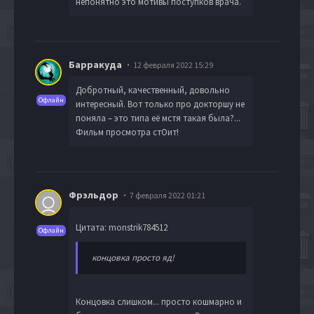
непонятно это мотивы поступков врача.
Барракуда
12 февраля 2022 15:29
Добротный, качественный, довольно
Офлайн
интересный. Вот только про докторшу не
поняла – это типа её мстя такая была?...
Фильм просмотра стОит!
Фрэльдор
7 февраля 2022 01:21
Цитата: monstrik784512
Офлайн
концовка просто яд!
Концовка слишком... просто кошмарно и