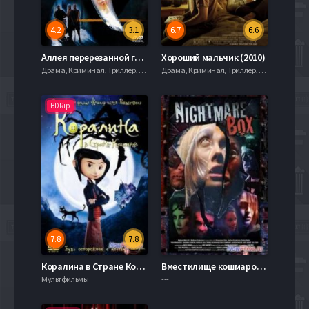
4.2
3.1
6.7
6.6
Аллея перерезанной глотки / Жестокая месть (2003)
Хороший мальчик (2010)
Драма, Криминал, Триллер, 2021, 720hd, mobilen
Драма, Криминал, Триллер, 2021, 720hd, mobilen
BDRip
7.8
7.8
Коралина в Стране Кошмаров (2009)
Вместилище кошмаров (2014)
Мультфильмы
---