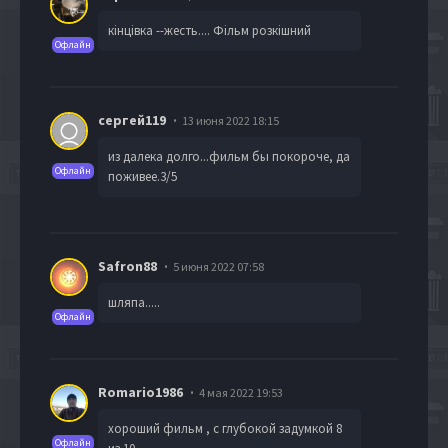
кінцівка --жесть.... Фільм розкішний
Офлайн
сергей119
13 июня 2022 18:15
из далека долго...фильм бы покороче, да
Офлайн
поживее.3/5
Safron88
5 июня 2022 07:58
шляпа.....
Офлайн
Romario1986
4 мая 2022 19:53
хороший фильм , с глубокой задумкой 8
Офлайн