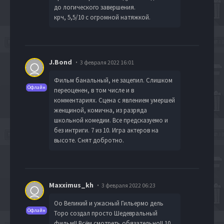
до логического завершения.
крч, 5,5/10 с огромной натяжкой.
J.Bond
3 февраля 2022 16:01
Фильм банальный, не зацепил. Слишком
Офлайн
переоценен, в том числе и в
комментариях. Сцена с явлением умершей
женщиной, комична, из разряда
школьной комедии. Все предсказуемо и
без интриги. 7 из 10. Игра актеров на
высоте. Снят добротно.
Maxximus_kh
3 февраля 2022 06:23
Оо Великий и ужасный Гильермо дель
Офлайн
Торо создал просто Шедевральный
фильм!! Всём смотреть обязательно!! 10