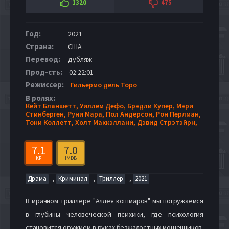
1320
475
Год:
2021
Страна:
США
Перевод:
дубляж
Прод-сть:
02:22:01
Режиссер:
Гильермо дель Торо
В ролях:
Кейт Бланшетт,
Уиллем Дефо,
Брэдли Купер,
Мэри
Стинберген,
Руни Мара,
Пол Андерсон,
Рон Перлман,
Тони Коллетт,
Холт Маккэллани,
Дэвид Стрэтэйрн,
7.1
7.0
KP
IMDB
,
,
,
Драма
Криминал
Триллер
2021
В мрачном триллере "Аллея кошмаров" мы погружаемся
в глубины человеческой психики, где психология
становится оружием в руках безжалостных мошенников.