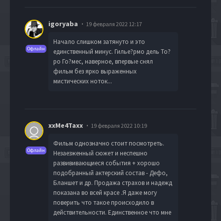
igoryaba
19 февраля 2022 12:17
Начало слишком затянуто и это
Офлайн
единственный минус. Гилье?рмо дель То?
ро Го?мес, наверное, впервые снял
фильм без ярко выраженных
мистических ноток...
xxMe4Taxx
19 февраля 2022 10:19
Фильм однозначно стоит посмотреть.
Офлайн
Незаезженный сюжет и неспешно
развививающиеся события + хорошо
подобранный актерский состав - Дефо,
Бланшет и др. Продажа страхов и надежд
показана во всей красе .Я даже могу
поверить что такое происходило в
действительности. Единственное что мне