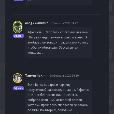
из 10
oleg72.alkhut
2 апреля 2022 14:42
Аферисты . Работали со своими маяками
Офлайн
. По ушам ездил мужик вправо и влево . А
вообще , как говорят , люди сами хотят ,
чтобы их обманули . Заслуженная
концовка .
Tanyushckin
28 февраля 2022 14:50
Если Вы не смотрели картину
Офлайн
полувековой давности, то данный фильм
оцените без всяких но. Во-первых,
собрали отличный актёрский состав,
который прекрасно справился со своими
ролями. Во-вторых, довольно