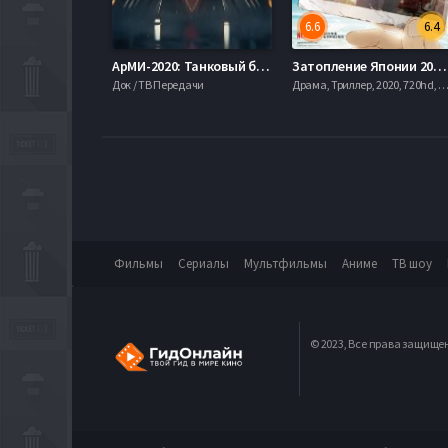
6.6
6.4
АрМИ-2020: Танковый биатлон (2020)
Затопление Японии 2020 (2020)
Док / ТВ Передачи
Драма, Триллер, 2020, 720hd, mo
Фильмы
Сериалы
Мультфильмы
Аниме
ТВ шоу
© 2023, Все права защище