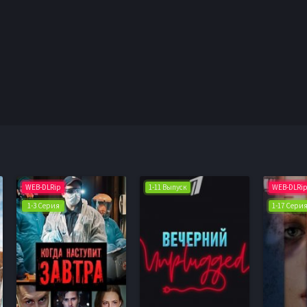
WEB-DLRip
1-11 Выпуск
WEB-DLRi
1-3 Серия
1-17 Сери