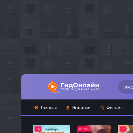
Главная
Новинки
Фильмы
TS
WEBDL
TS