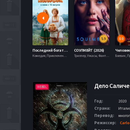
5.9
8.0
Последний богатырь. Колобок (2026)
СОУЛМ8ЙТ (2026)
Комедия, Приключения, Фэнтези,
Триллер, Ужасы, Фантастика,
Дело Саличе 
WEBDL
Год:
2020
Страна:
Итали
Перевод:
много
Режиссер:
Carlo