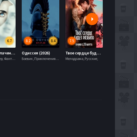
6.7
8.2
8.4
7.5
6.0
День разоблачения (2026)
Одиссея (2026)
Твое сердце будет разбито (2026)
Моана (2026)
Драма, Триллер, Фантастика,
Боевик , Приключения, Фэнтези,
Мелодрама, Русские,