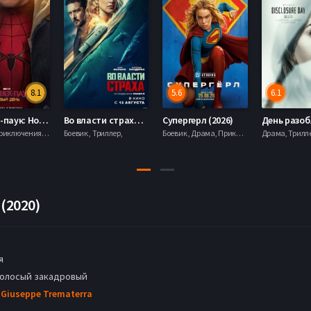
8.1
5.6
6.1
Человек-паук: Новый день (2026)
Во власти страха (2026)
Супергерл (2026)
Боевик , Приключения, Фантастика, Фэнтези,
Боевик , Триллер,
Боевик , Драма, Приключения, Фантастика,
(2020)
я
голосый закадровый
 Giuseppe Trematerra