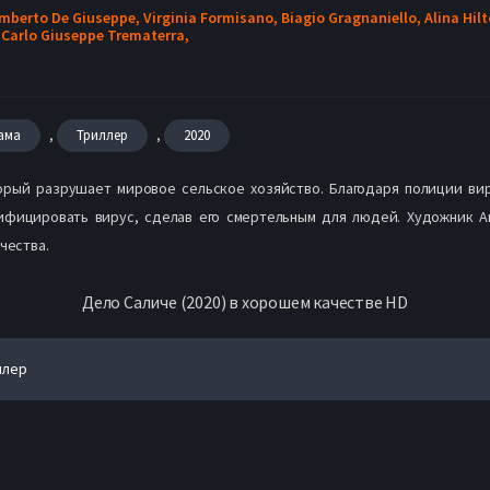
mberto De Giuseppe,
Virginia Formisano,
Biagio Gragnaniello,
Alina Hil
,
Carlo Giuseppe Trematerra,
,
,
ама
Триллер
2020
торый разрушает мировое сельское хозяйство. Благодаря полиции вир
дифицировать вирус, сделав его смертельным для людей. Художник А
чества.
Дело Саличе (2020) в хорошем качестве HD
йлер