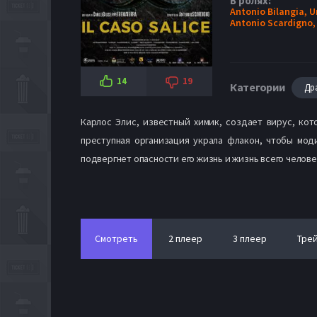
В ролях:
Antonio Bilangia,
U
Antonio Scardigno
14
19
Категории
Др
Карлос Элис, известный химик, создает вирус, ко
преступная организация украла флакон, чтобы мо
подвергнет опасности его жизнь и жизнь всего челове
Смотреть
2 плеер
3 плеер
Тре