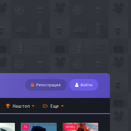
Регистрация
Войти
Наш топ
Еще
TS
WEBDL
TS