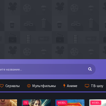
Сериалы
Мультфильмы
Аниме
ТВ-шоу
TS
WEBDL
WEBDL