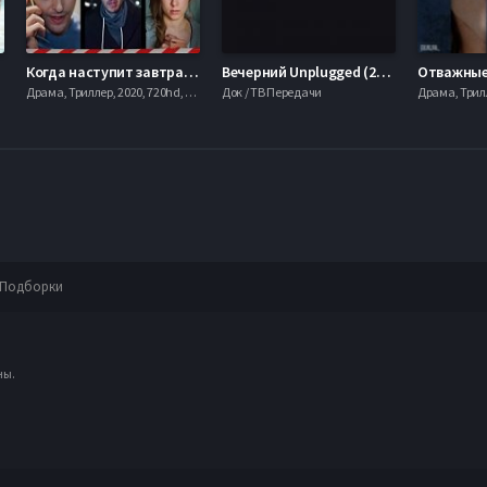
Когда наступит завтра (2020)
Вечерний Unplugged (2020)
Отважные 
bilen
Драма, Триллер, 2020, 720hd, mobilen
Док / ТВ Передачи
Подборки
ны.