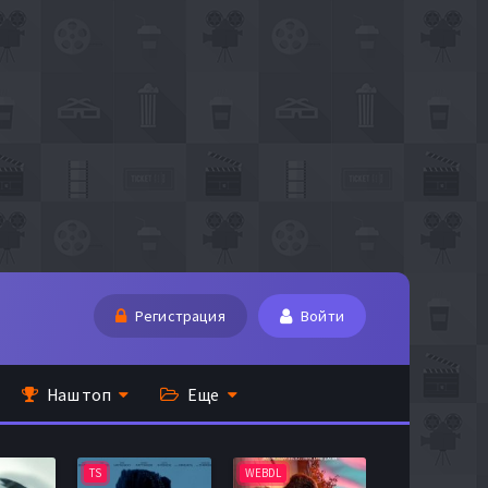
Регистрация
Войти
Наш топ
Еще
TS
WEBDL
TS