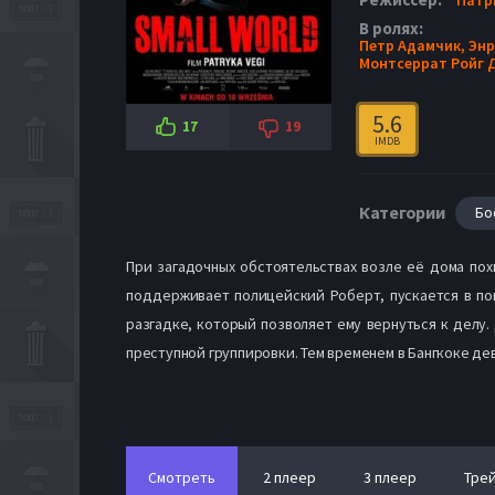
В ролях:
Петр Адамчик,
Энр
Монтсеррат Ройг Д
5.6
17
19
IMDB
Категории
Бо
При загадочных обстоятельствах возле её дома по
поддерживает полицейский Роберт, пускается в пог
разгадке, который позволяет ему вернуться к делу
преступной группировки. Тем временем в Бангкоке де
Смотреть
2 плеер
3 плеер
Тре