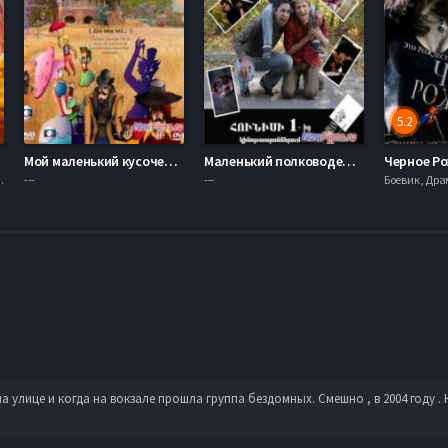
5.2
Мой маленький кусочек земли (1 сезон) (2014)
Маленький полководец (2013)
Черное Ро
021, 720hd, mobilen
---
---
на улице и когда на вокзале прошла группа бездомных. Смешно , в 2004 году