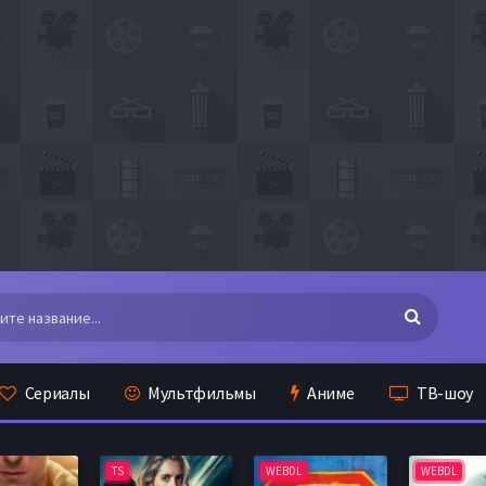
Сериалы
Мультфильмы
Аниме
ТВ-шоу
TS
WEBDL
WEBDL