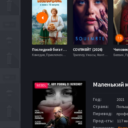
7.9
Последний богатырь. Колобок (2026)
СОУЛМ8ЙТ (2026)
Комедия, Приключения, Фэнтези,
Триллер, Ужасы, Фантастика,
Маленький м
WEBDL
Год:
2021
Страна:
Польш
Перевод:
профе
Прод-сть:
117 ми
Режиссер:
Патр