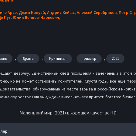
ике Арсе,
Джим Конуэй,
Андрис Кейшс,
Алексей Серебряков,
Петр Ст
е Пуг,
Юлия Венява-Наркевич,
,
,
,
,
евик
Драма
Криминал
Триллер
2021
хищают девочку. Единственный след похищения - замеченный в этом р
оню, но не может остановить похитителей. Спустя годы, все еще тер
. Доказательства, обнаруженные на месте взрыва в российском многок
вочка-подросток Оля вынуждена выполнять все прихоти богатого бизнесм
Маленький мир (2021) в хорошем качестве HD
йлер