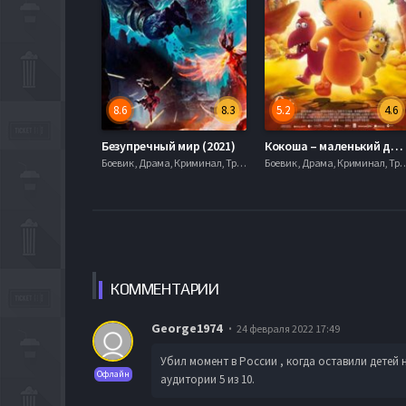
8.6
8.3
5.2
4.6
Безупречный мир (2021)
Кокоша – маленький дракон (2014)
Боевик , Драма, Криминал, Триллер, 2021, 720hd, mobilen
Боевик , Драма, Криминал, Триллер, 2
КОММЕН
ТАРИИ
George1974
24 февраля 2022 17:49
Убил момент в России , когда оставили детей 
Офлайн
аудитории 5 из 10.