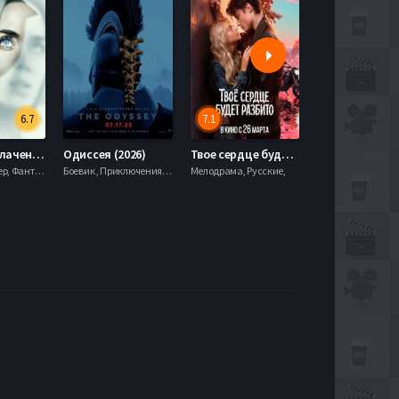
6.7
7.1
День разоблачения (2026)
Одиссея (2026)
Твое сердце будет разбито (2026)
Моана (2026)
Драма, Триллер, Фантастика,
Боевик , Приключения, Фэнтези,
Мелодрама, Русские,