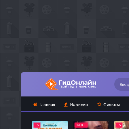
Главная
Новинки
Фильмы
TS
WEBDL
TS