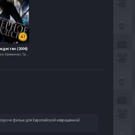
4.7
ждество (2006)
Боевик , Драма, Криминал, Триллер, 2021, 720hd, mobilen
 . Короче фильм для Европийской извращенной