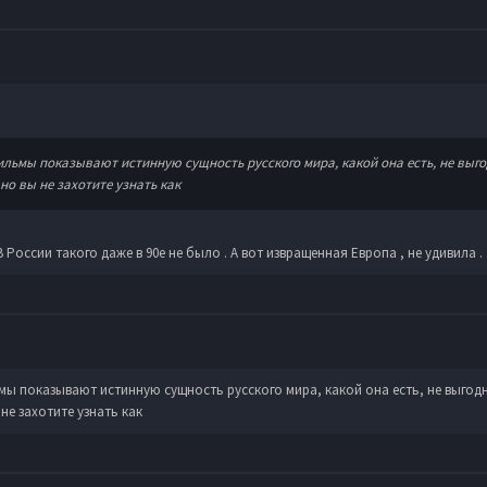
ильмы показывают истинную сущность русского мира, какой она есть, не выго
но вы не захотите узнать как
России такого даже в 90е не было . А вот извращенная Европа , не удивила .
мы показывают истинную сущность русского мира, какой она есть, не выгодн
не захотите узнать как