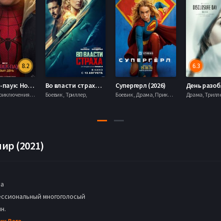
8.2
6.3
Человек-паук: Новый день (2026)
Во власти страха (2026)
Супергерл (2026)
Боевик , Приключения, Фантастика, Фэнтези,
Боевик , Триллер,
Боевик , Драма, Приключения, Фантастика,
ир (2021)
а
ссиональный многоголосый
н.
ик Вега