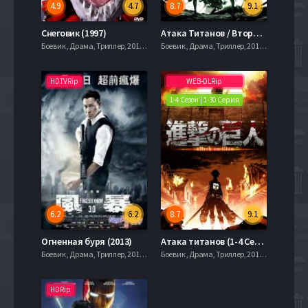
4.9
4.7
8.7
9.1
Снеговик (1997)
Атака Титанов / Вторжение Титанов (2 Сезон) (2017)
Боевик , Драма, Триллер, 2019, 720hd, mobilen
Боевик , Драма, Триллер, 2019, 720hd, mobilen
HDTVRip
WEB-DLRip
1-4 Сезон | 1-30 Серия
6.2
6.2
8.7
9.1
Огненная буря (2013)
Атака титанов (1-4 Сезон)
Боевик , Драма, Триллер, 2019, 720hd, mobilen
Боевик , Драма, Триллер, 2019, 720hd, mobilen
HDRip