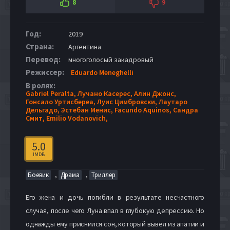
8
9
Год:
2019
Страна:
Аргентина
Перевод:
многоголосый закадровый
Режиссер:
Eduardo Meneghelli
В ролях:
Gabriel Peralta,
Лучано Касерес,
Алин Джонс,
Гонсало Уртисбереа,
Луис Цимбровски,
Лаутаро
Дельгадо,
Эстебан Менис,
Facundo Aquinos,
Сандра
Смит,
Emilio Vodanovich,
5.0
IMDB
,
,
Боевик
Драма
Триллер
Его жена и дочь погибли в результате несчастного
случая, после чего Луна впал в глубокую депрессию. Но
однажды ему приснился сон, который вывел из апатии и