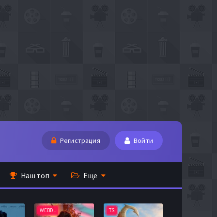
Регистрация
Войти
Наш топ
Еще
WEBDL
TS
BDRip