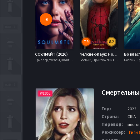
7.9
8.2
СОУЛМ8ЙТ (2026)
Человек-паук: Новый день (2026)
Триллер, Ужасы, Фантастика,
Боевик , Приключения, Фантастика, Фэнтези,
Боевик , Т
Смертельный
WEBDL
Год:
2022
Страна:
США
Перевод:
много
Режиссер:
Гиги 