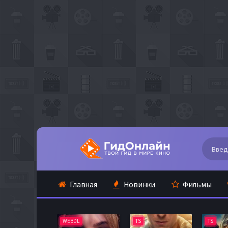
Главная
Новинки
Фильмы
WEBDL
TS
TS