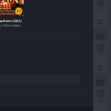
5.2
ый мяч (2011)
р, 720hd, mobilen