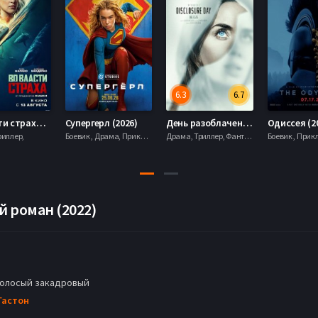
6.3
6.7
Во власти страха (2026)
Супергерл (2026)
День разоблачения (2026)
Одиссея (2
риллер,
Боевик , Драма, Приключения, Фантастика,
Драма, Триллер, Фантастика,
 роман (2022)
голосый закадровый
Гастон