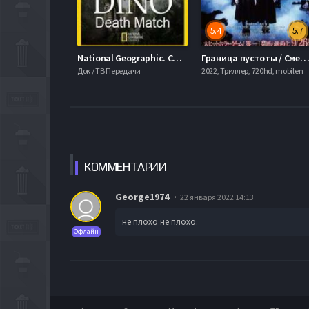
5.4
5.7
National Geographic. Смертельный бой динозавров (2015)
Граница пустоты / Смертельный кадр (20
Док / ТВ Передачи
2022, Триллер, 720hd, mobilen
КОММЕН
ТАРИИ
George1974
22 января 2022 14:13
не плохо не плохо.
Офлайн