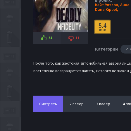
В ролях:
Кейт Уотсон,
Анна
Dana Kippel,
5.4
IMDB
24
11
Категории
20
После того, как жестокая автомобильная авария лиши
постепенно возвращается память, история незнакомца
Смотреть
2 плеер
3 плеер
4 пл