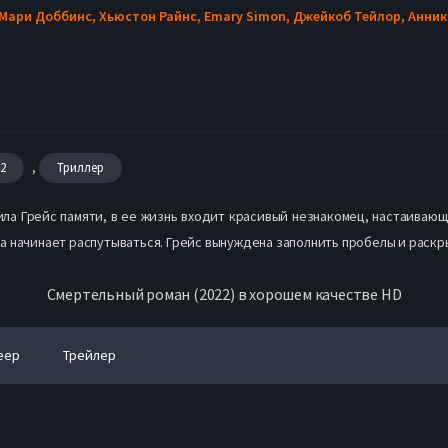
 Мари Доббинс,
Хьюстон Райнс,
Emary Simon,
Джейкоб Тейлор,
Анник
,
22
Триллер
ла Грейс памяти, в ее жизнь входит красивый незнакомец, настаивающи
 начинает распутываться. Грейс вынуждена заполнить пробелы и раскры
Смертельный роман (2022) в хорошем качестве HD
еер
Трейлер