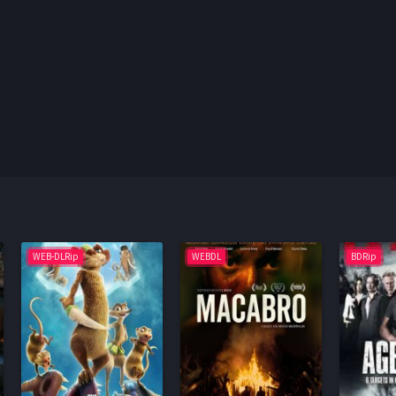
WEB-DLRip
WEBDL
BDRip