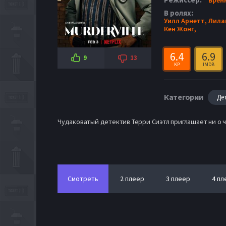
В ролях:
Уилл Арнетт,
Лила
Кен Жонг,
6.4
6.9
9
13
KP
IMDB
Категории
Де
Чудаковатый детектив Терри Сиэтл приглашает ни о
Смотреть
2 плеер
3 плеер
4 пл