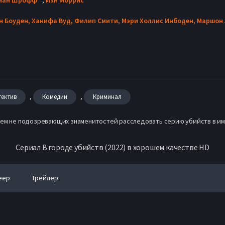
н Боуден,
Ханифа Вуд,
Филип Смити,
Мэри Холлис Инбоден,
Маршон 
,
,
тектив
Комедии
Криминал
 чем не подозревающих знаменитостей расследовать серию убийств в и
Сериал В городе убийств (2022) в хорошем качестве HD
еер
Трейлер