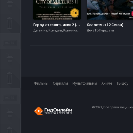
8.0
Город стервятников 2 (2022)
Холостяк (12 Сезон)
Детектив, Комедии, Криминал, serial.mob
Док / ТВ Передачи
Фильмы
Сериалы
Мультфильмы
Аниме
ТВ шоу
© 2023, Все права защище