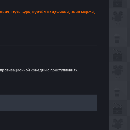
Линч,
Оуэн Бурк,
Кумэйл Нанджиани,
Энни Мерфи,
мпровизационной комедии о преступлениях.