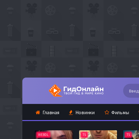
Главная
Новинки
Фильмы
WEBDL
TS
TS