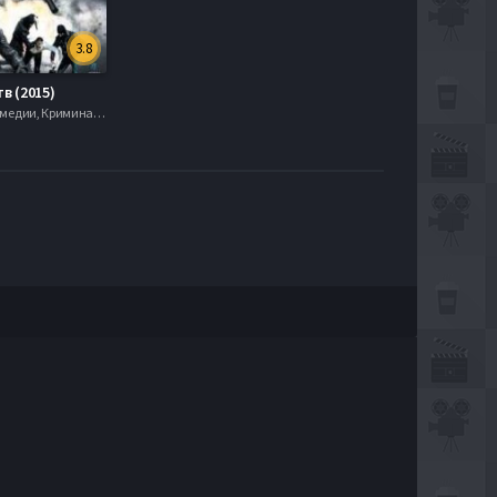
3.8
в (2015)
Детектив, Комедии, Криминал, serial.mob