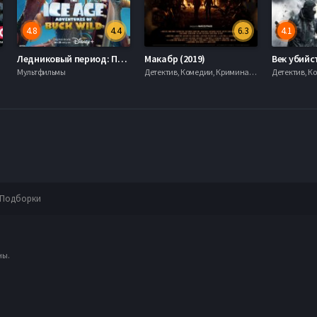
4.8
4.4
6.3
4.1
Ледниковый период: Приключения Бака (2022)
Макабр (2019)
Век убийст
Мультфильмы
Детектив, Комедии, Криминал, serial.mob
Подборки
ны.