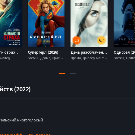
6.3
6.7
Во власти страха (2026)
Супергерл (2026)
День разоблачения (2026)
Одиссея (2
риллер,
Боевик , Драма, Приключения, Фантастика,
Драма, Триллер, Фантастика,
йств (2022)
ельский многоголосый
н
нан Шрофф
,
Иэн Моррис