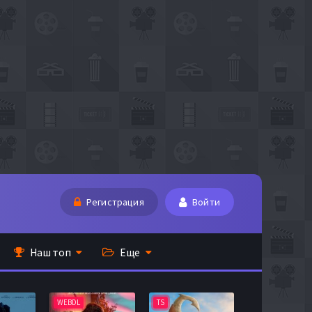
Регистрация
Войти
Наш топ
Еще
WEBDL
TS
BDRip