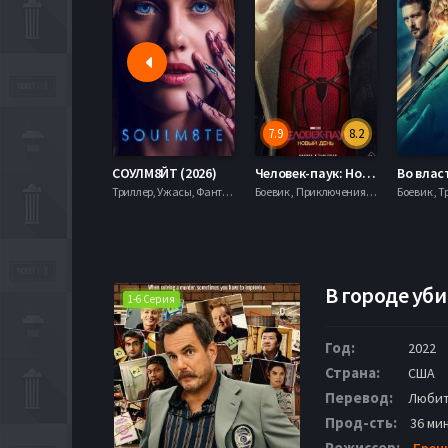
7.9
8.2
СОУЛМ8ЙТ (2026)
Человек-паук: Новый день (2026)
Триллер, Ужасы, Фантастика,
Боевик , Приключения, Фантастика, Фэнтези,
Боевик , Т
В городе уби
1-6 Серия
Год:
2022
Страна:
США
Перевод:
Любит
Прод-сть:
36 ми
Режиссер:
Брен