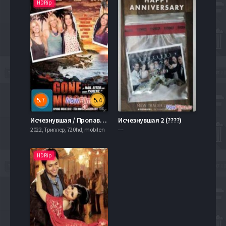
HDRip
5.7
5.4
Исчезнувшая / Пропавшая без вести (2013)
Исчезнувшая 2 (????)
2022, Триллер, 720hd, mobilen
---
HDRip