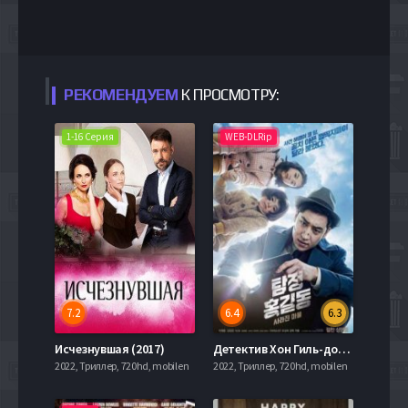
РЕКОМЕНДУЕМ
К ПРОСМОТРУ:
1-16 Серия
WEB-DLRip
7.2
6.4
6.3
Исчезнувшая (2017)
Детектив Хон Гиль-дон: исчезнувшая деревня (2016)
2022, Триллер, 720hd, mobilen
2022, Триллер, 720hd, mobilen