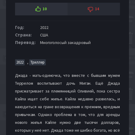
10
14
Год:
2022
Страна:
США
Перевод:
Многоголосый закадровый
,
2022
Триллер
Джада - мать-одиночка, что вместе с бывшим мужем
Террелом воспитывают дочь Миган. Ещё Джада
присматривает за племянницей Оливией, пока сестра
Кайла ищет себе жилье. Кайла недавно развелась, и
находиться на гране возвращения к прежним, вредным
привычкам. Однако проблема в том, что для аренды
нового жилья Кайле нужно две тысячи долларов,
которых у неё нет. Джада тоже не шибко богата, но всё