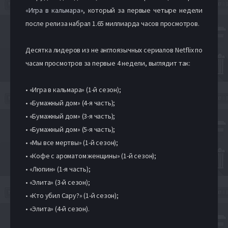
«
Игра в кальмара
»
, который за первые четыре недели
после релиза набрал 1.65 миллиарда часов просмотров.
Десятка лидеров из не англоязычных сериалов Netflix по
часам просмотров за первые 4 недели, выглядит так:
• «Игра в кальмара» (1-й сезон);
• «Бумажный дом» (4-я часть);
• «Бумажный дом» (3-я часть);
• «Бумажный дом» (5-я часть);
• «Мы все мертвы» (1-й сезон);
• «Кофе с ароматом женщины» (1-й сезон);
• «Люпин» (1-я часть);
• «Элита» (3-й сезон);
• «Кто убил Сару?» (1-й сезон);
• «Элита» (4-й сезон).