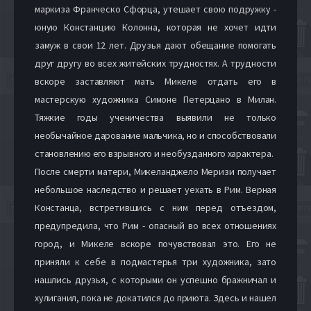
маркиза Франческо Сфорца, утешает свою подружку -
юную Констанцию Колонна, которая не хочет идти
замуж в свои 12 лет. Друзья дают обещание помогать
друг другу во всех житейских трудностях. А трудности
вскоре заставляют мать Микеле отдать его в
мастерскую художника Симоне Петерцано в Милан.
Тяжкие годы ученичества выявили не только
необычайное дарование мальчика, но и способствовали
становлению его взрывного и необузданного характера.
После смерти матери, Микеланджело Меризи получает
небольшое наследство и решает уехать в Рим. Верная
Констанца, встретившись с ним перед отъездом,
предупредила, что Рим - опасный во всех отношениях
город, и Микеле вскоре почувствовал это. Его не
приняли к себе в подмастерья три художника, зато
нашлись друзья, с которыми он успешно бражничал и
хулиганил, пока не докатился до приюта. Здесь и нашел