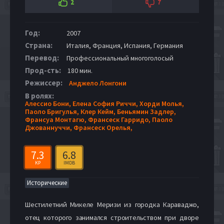
2
7
Год:
2007
Страна:
Италия, Франция, Испания, Германия
Перевод:
Профессиональный многоголосый
Прод-сть:
180 мин.
Режиссер:
Анджело Лонгони
В ролях:
Алессио Бони,
Елена София Риччи,
Хорди Молья,
Паоло Бригулья,
Клер Кейм,
Беньямин Задлер,
Франсуа Монтагю,
Франсеск Гарридо,
Паоло
Джованнуччи,
Франсеск Орелья,
7.3
6.8
KP
IMDB
Исторические
Шестилетний Микеле Меризи из городка Караваджо,
отец которого занимался строительством при дворе