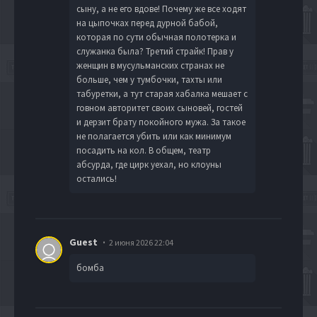
сыну, а не его вдове! Почему же все ходят
на цыпочках перед дурной бабой,
которая по сути обычная полотерка и
служанка была? Третий страйк! Прав у
женщин в мусульманских странах не
больше, чем у тумбочки, тахты или
табуретки, а тут старая хабалка мешает с
говном авторитет своих сыновей, гостей
и дерзит брату покойного мужа. За такое
не полагается убить или как минимум
посадить на кол. В общем, театр
абсурда, где цирк уехал, но клоуны
остались!
Guest
2 июня 2026 22:04
бомба