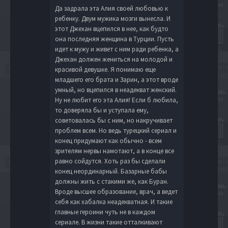
Да задрала эта Алия своей любовью к
ребенку. Двум мужика мозги вынесла. И
этот Джехан вцепился в нее, как будто
она последняя женщина в Турции. Пусть
идет к мужу и живет с ним ради ребенка, а
Джехан должен жениться на молодой и
красивой девушке. Я понимаю еще
младшего его брата и Зарин, а этот вроде
умный, но вцепился в неадекват женский.
Ну не любит его эта Алия! Если б любила,
то доверяла бы и уступала ему,
советовалась бы с ним, но накручивает
проблем всем. Но ведь турецкий сериал и
конец придумают как обычно - всем
зрителям нервы намотают, а в конце все
равно сойдутся. Хоть раз бы сделали
конец неординарный. Базарные бабы
должны жить с стакими же, как Буран.
Вроде высшее образование, врач, а ведет
себя как хабалка неадекватная. И такие
главные героини чуть не в каждом
сериале. В жизни такие отталкивают