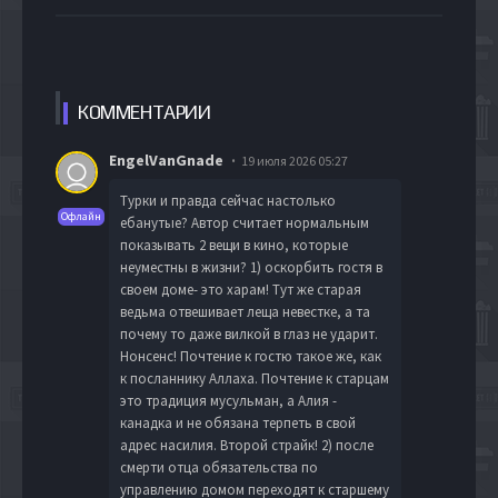
КОММЕН
ТАРИИ
EngelVanGnade
19 июля 2026 05:27
Турки и правда сейчас настолько
Офлайн
ебанутые? Автор считает нормальным
показывать 2 вещи в кино, которые
неуместны в жизни? 1) оскорбить гостя в
своем доме- это харам! Тут же старая
ведьма отвешивает леща невестке, а та
почему то даже вилкой в глаз не ударит.
Нонсенс! Почтение к гостю такое же, как
к посланнику Аллаха. Почтение к старцам
это традиция мусульман, а Алия -
канадка и не обязана терпеть в свой
адрес насилия. Второй страйк! 2) после
смерти отца обязательства по
управлению домом переходят к старшему