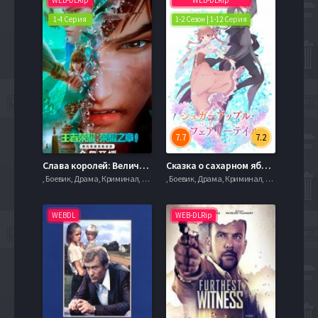
1-4 Серия
1-2 Сезон | 1-12 Серия
7.7
7.2
Слава королей: Величие (2024)
Сказка о сахарном яблоке (1-2 Сезон)
, Боевик, Драма, Криминал, serial.mob
, Боевик, Драма, Криминал, serial.mob
WEBDL
WEB-DLRip