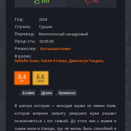
1513
703
Год:
2024
Страна:
Турция
Перевод:
Многоголосый закадровый
Прод-сть:
02:05:00
Режиссер:
Катыксыз Ахмет
В ролях:
Акбаба Озан,
Озкая Атакан,
Джиласун Гонджа,
8.4
6.6
KP
IMDB
,
,
,
Боевик
Драма
Криминал
В центре истории — молодая вдова по имени Алия,
которая вопреки запрету умершего мужа решает
познакомиться с его семьей. До этого они с мужем и
сыном жили в Канаде, где её жизнь была спокойной и