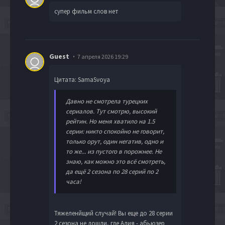
супер фильм слов нет
Guest
7 апреля 2026 19:29
Цитата: SamaSvoya
Давно не смотрела турецких
сериалов. Тут смотрю, высокий
рейтин. Но меня хватило на 1.5
серии: никто спокойно не говорит,
только орут, один негатив, одно и
то же... из пустого в порожнее. Не
знаю, как можно это всё смотреть,
да ещё 2 сезона по 28 серий по 2
часа!
Тяжеленйщий случай! Вы еще до 28 серии
2 сезона не дошли, где Алия - абьюзер