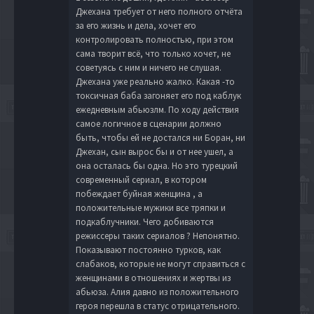
Джехана требует от него полного отчёта
за его жизнь и дела, хочет его
контролировать полностью, при этом
сама творит всё, что только хочет, не
советуясь с ним и ничего не слушая.
Джехана уже реально жалко. Какая -то
токсичная баба загоняет его под каблук
ежедневным абьюзлм. По ходу действия
самое логичное в сценарии должно
быть, чтобы ей не достался ни Боран, ни
Джехан, сын вырос бы и от нее ушел, а
она осталась бы одна. Но это турецкий
современный сериал, в котором
побеждает буйная женщина , а
положительные мужики все тряпки и
подкаблучники. Чего добиваются
режиссеры таких сериалов ? Непонятно.
Показывают постоянно турков, как
слабаков, которые не могут справиться с
женщинами в отношениях и жертвы из
абьюза. Алия давно из положительного
героя перешла в статус отрицательного.