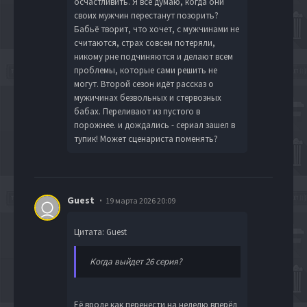
осчастливить. Я всё думаю, когда они
своих мужчин перестанут позорить?
Бабьё творит, что хочет, с мужчинами не
считаются, страх совсем потеряли,
никому рне подчиняются и делают всем
проблемы, которые сами решить не
могут. Второй сезон идёт рассказ о
мужичинах безвольных и стервозных
бабах. Переливают из пустого в
порожнее. и дождались - сериал зашел в
тупик! Может сценариста поменять?
Guest
19 марта 2026 20:09
Цитата: Guest
Когда выйдет 26 серия?
Её вроде как перенести на неделю вперёд