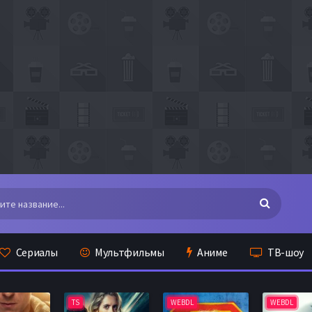
Сериалы
Мультфильмы
Аниме
ТВ-шоу
TS
WEBDL
WEBDL