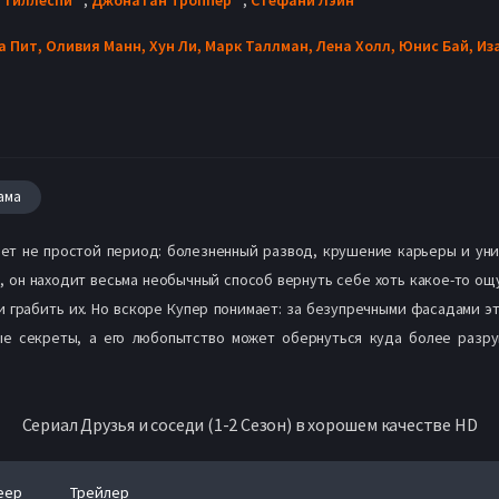
а Пит,
Оливия Манн,
Хун Ли,
Марк Таллман,
Лена Холл,
Юнис Бай,
Из
ама
т не простой период: болезненный развод, крушение карьеры и униз
, он находит весьма необычный способ вернуть себе хоть какое-то ощ
 грабить их. Но вскоре Купер понимает: за безупречными фасадами э
ые секреты, а его любопытство может обернуться куда более разру
Сериал Друзья и соседи (1-2 Сезон) в хорошем качестве HD
еер
Трейлер