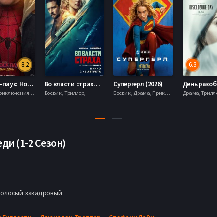
8.2
6.3
Человек-паук: Новый день (2026)
Во власти страха (2026)
Супергерл (2026)
Боевик , Приключения, Фантастика, Фэнтези,
Боевик , Триллер,
Боевик , Драма, Приключения, Фантастика,
еди (1-2 Сезон)
голосый закадровый
н
г Гиллеспи
,
Джонатан Троппер
,
Стефани Лэйн