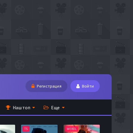
Регистрация
Войти
Наш топ
Еще
TS
WEBDL
TS