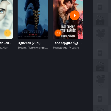
6.7
7.1
День разоблачения (2026)
Одиссея (2026)
Твое сердце будет разбито (2026)
Моана (2026)
Драма, Триллер, Фантастика,
Боевик , Приключения, Фэнтези,
Мелодрама, Русские,