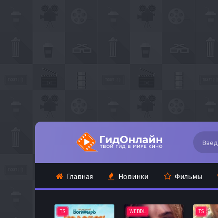
Главная
Новинки
Фильмы
TS
WEBDL
TS