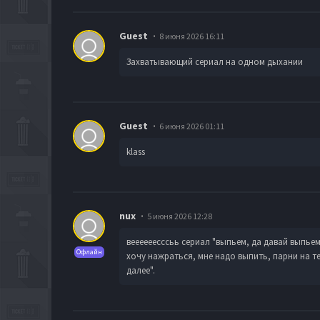
Guest
8 июня 2026 16:11
Захватывающий сериал на одном дыхании
Guest
6 июня 2026 01:11
klass
nux
5 июня 2026 12:28
веееееесссьь сериал "выпьем, да давай выпье
Офлайн
хочу нажраться, мне надо выпить, парни на т
далее".