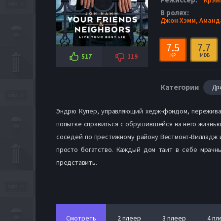
В ролях:
Джон Хэмм,
Аманд
7.5
7.7
KP
IMDB
517
119
Категории
Др
Эндрю Купер, управляющий хедж-фондом, переживае
попытке справиться с обрушившейся на него жизнью
соседей по престижному району Вестмонт-Вилладж и
просто богатство. Каждый дом таит в себе мрачн
представить.
Смотреть
2 плеер
3 плеер
4 пл