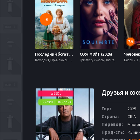
7.9
Последний богатырь. Колобок (2026)
СОУЛМ8ЙТ (2026)
Комедия, Приключения, Фэнтези,
Триллер, Ужасы, Фантастика,
Друзья и сос
WEBDL
1-2 Сезон | 1-10 Серия
Год:
2025
Страна:
США
Перевод:
Много
Прод-сть:
45 ми
Режиссер:
Крэй