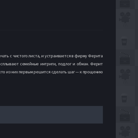
ать с чистого листа, и устраивается в фирму Ферита
всплывают семейные интриги, подлог и обман. Ферит
 кто из них первым решится сделать шаг — к прощению