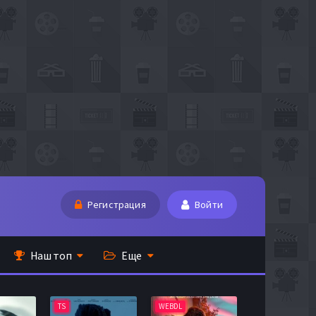
Регистрация
Войти
Наш топ
Еще
TS
WEBDL
TS