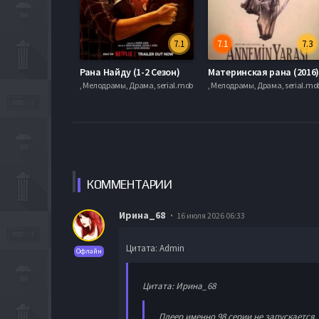
7.1
7.1
7.3
Рана Найду (1-2 Сезон)
Материнская рана (2016
, Мелодрамы, Драма, serial.mob
, Мелодрамы, Драма, serial.mo
КОММЕН
ТАРИИ
Ирина_68
16 июля 2026 06:33
Цитата: Admin
Офлайн
Цитата: Ирина_68
Плеер именно 98 серии не запускается.