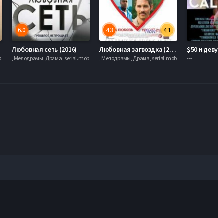
6.0
4.3
4.1
)
Любовная сеть (2016)
Любовная загвоздка (2015)
b
, Мелодрамы, Драма, serial.mob
, Мелодрамы, Драма, serial.mob
---