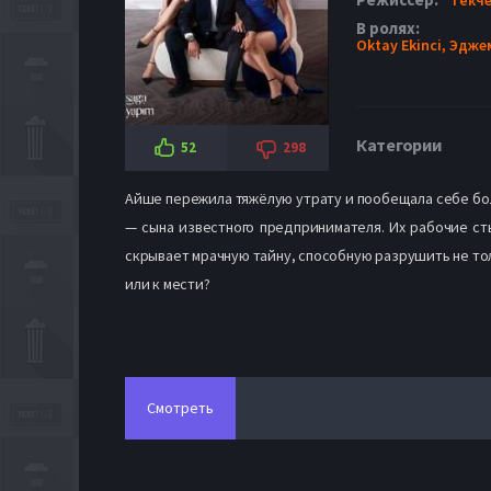
В ролях:
Oktay Ekinci,
Эдже
Категории
52
298
Айше пережила тяжёлую утрату и пообещала себе бол
— сына известного предпринимателя. Их рабочие ст
скрывает мрачную тайну, способную разрушить не тол
или к мести?
Смотреть