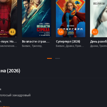
8.1
5.6
6.1
Человек-паук: Новый день (2026)
Во власти страха (2026)
Супергерл (2026)
Боевик , Приключения, Фантастика, Фэнтези,
Боевик , Триллер,
Боевик , Драма, Приключения, Фантастика,
на (2026)
я
голосый закадровый
н.
н Уста