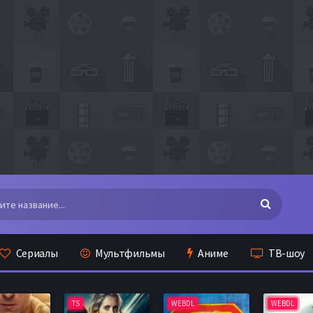
Сериалы
Мультфильмы
Аниме
ТВ-шоу
TS
WEBDL
WEBDL