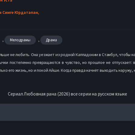
м Симге Юрдатапан,
,
,
Мелодрамы
Драма
ьше не любить. Она уезжает из родной Каппадокии в Стамбул, чтобы нач
ычки постепенно превращаются в чувство, но прошлое не отпускает: 
ько его жизнь, но и покой Айше. Когда правда начнёт выходить наружу,
Сериал Любовная рана (2026) все серии на русском языке