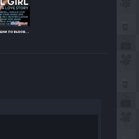
$50 и девушки по вызову: Любовная история (2014)