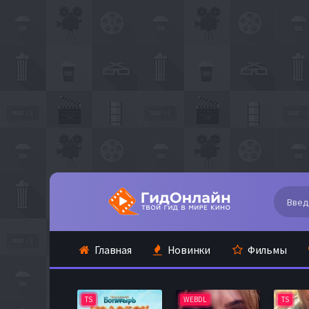
Главная
Новинки
Фильмы
TS
WEBDL
TS