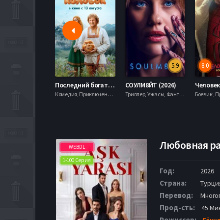
5.9
8.0
Последний богатырь. Колобок (2026)
СОУЛМ8ЙТ (2026)
Комедия, Приключения, Фэнтези,
Триллер, Ужасы, Фантастика,
Любовная ра
WEBDL
1-100 Серия
Год:
2026
Страна:
Турци
Перевод:
Много
Прод-сть:
45 Ми
Режиссер:
Гёкче