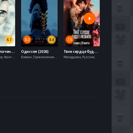
6.7
8.2
8.4
7.5
6.0
День разоблачения (2026)
Одиссея (2026)
Твое сердце будет разбито (2026)
Моана (2026)
Драма, Триллер, Фантастика,
Боевик , Приключения, Фэнтези,
Мелодрама, Русские,